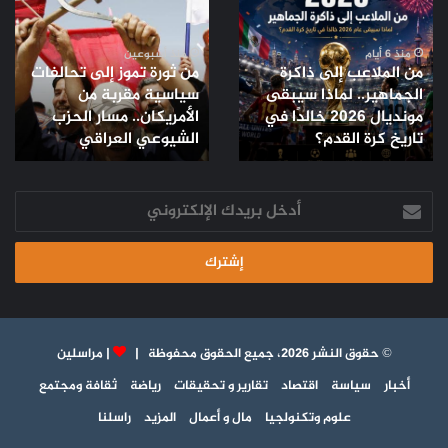
الملاعب
ثورة
إلى
تموز
ذاكرة
إلى
منذ 6 أيام
منذ أسبوعين
من الملاعب إلى ذاكرة
من ثورة تموز إلى تحالفات
الجماهير..
تحالفات
الجماهير.. لماذا سيبقى
سياسية مقربة من
لماذا
سياسية
مونديال 2026 خالدًا في
الأمريكان.. مسار الحزب
سيبقى
مقربة
مونديال
تاريخ كرة القدم؟
من
الشيوعي العراقي
2026
الأمريكان..
خالدًا
مسار
في
أدخل
الحزب
تاريخ
بريدك
الشيوعي
كرة
الإلكتروني
العراقي
القدم؟
© حقوق النشر 2026، جميع الحقوق محفوظة |
|
مراسلين
أخبار
سياسة
اقتصاد
تقارير و تحقيقات
رياضة
ثقافة ومجتمع
علوم وتكنولجيا
مال و أعمال
المزيد
راسلنا