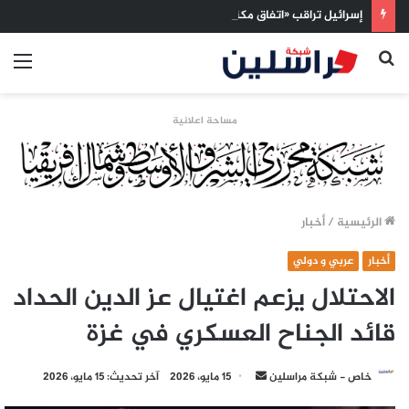
إسرائيل تراقب «اتفاق مكة» بقلق.. تحالف تركيا والسعودية وباكستان يفتح أسئلة جديدة حول ميزان القوى الإقليمي
بحث
الق
عن
مساحة اعلانية
الرئيسية
/
أخبار
أخبار
عربي و دولي
الاحتلال يزعم اغتيال عز الدين الحداد
قائد الجناح العسكري في غزة
أرسل
خاص - شبكة مراسلين
15 مايو، 2026
آخر تحديث: 15 مايو، 2026
بريدا