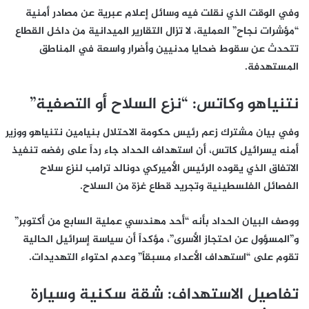
وفي الوقت الذي نقلت فيه وسائل إعلام عبرية عن مصادر أمنية
“مؤشرات نجاح” العملية، لا تزال التقارير الميدانية من داخل القطاع
تتحدث عن سقوط ضحايا مدنيين وأضرار واسعة في المناطق
المستهدفة.
نتنياهو وكاتس: “نزع السلاح أو التصفية”
وفي بيان مشترك زعم رئيس حكومة الاحتلال بنيامين نتنياهو ووزير
أمنه يسرائيل كاتس، أن استهداف الحداد جاء رداً على رفضه تنفيذ
الاتفاق الذي يقوده الرئيس الأميركي دونالد ترامب لنزع سلاح
الفصائل الفلسطينية وتجريد قطاع غزة من السلاح.
ووصف البيان الحداد بأنه “أحد مهندسي عملية السابع من أكتوبر”
و”المسؤول عن احتجاز الأسرى”، مؤكداً أن سياسة إسرائيل الحالية
تقوم على “استهداف الأعداء مسبقاً” وعدم احتواء التهديدات.
تفاصيل الاستهداف: شقة سكنية وسيارة