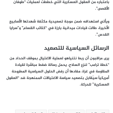
باعتباره من العقول العسكرية التي خططت لعمليات “طوفان
الأقصى”.
ويأتي استهدافه ضمن موجة تصعيدية مكثفة شهدتها الأسابيع
الأخيرة، طالت قيادات ميدانية بارزة في “كتائب القسام” و”سرايا
القدس”.
الرسائل السياسية للتصعيد
يرى مراقبون أن ربط نتنياهو لعملية الاغتيال بموقف الحداد من
“خطة ترامب” لنزع السلاح، يحمل رسالة ضغط مباشرة لقيادة
المقاومة في غزة، مفادها أن رفض الحلول السياسية المطروحة
أمريكياً سيُقابل بتصعيد سياسة الاغتيالات الممنهجة ضد “العقول
العسكرية” للحركة.