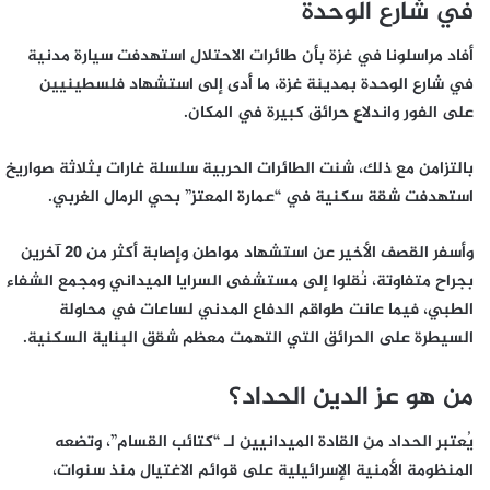
في شارع الوحدة
أفاد مراسلونا في غزة بأن طائرات الاحتلال استهدفت سيارة مدنية
في
شارع الوحدة
بمدينة غزة، ما أدى إلى استشهاد فلسطينيين
على الفور واندلاع حرائق كبيرة في المكان.
بالتزامن مع ذلك، شنت الطائرات الحربية سلسلة غارات بثلاثة صواريخ
استهدفت شقة سكنية في
“عمارة المعتز”
بحي الرمال الغربي.
وأسفر القصف الأخير عن استشهاد مواطن وإصابة أكثر من 20 آخرين
بجراح متفاوتة، نُقلوا إلى مستشفى السرايا الميداني ومجمع الشفاء
الطبي، فيما عانت طواقم الدفاع المدني لساعات في محاولة
السيطرة على الحرائق التي التهمت معظم شقق البناية السكنية.
من هو عز الدين الحداد؟
يُعتبر الحداد من القادة الميدانيين لـ “كتائب القسام”، وتضعه
المنظومة الأمنية الإسرائيلية على قوائم الاغتيال منذ سنوات،