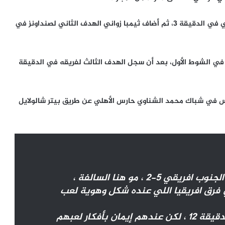
بينما سجل أهداف صنداونز الخمسة كل من مارسيلو أليندي في الدقيقة 3، ثم أضاف ثيمبا زواني الهدف الثاني لصنداونز في
في الشوط الأول، بعد أن سجل الهدف الثالث لفريقه في الدقيقة
س في شباك محمد الشناوي حارس الأهلي عن طريق بيتر شالولايل
الاهلي المصري خسر أمس من صن داونز الجنوب افريقي 5-2 ، مو هنا السالفة ،
ي فرق افريقيا اللي عنده شكل وهوية لعب
استقبلوا هدف بخطأ مباشر في البناء الدقيقة 12 ، لكن عندهم إيمان بأفكار لعبهم