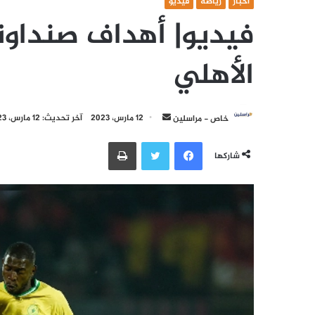
أخبار
رياضة
فيديو
فيديو| أهداف صنداو
الأهلي
أرسل
خاص - مراسلين
12 مارس، 2023
آخر تحديث: 12 مارس، 2023
بريدا
فيسبوك
تويتر
طباعة
إلكترونيا
شاركها