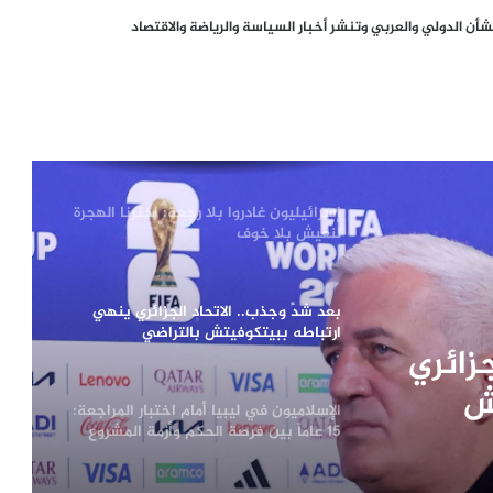
من صفقة الحقوق إلى أزمة قيادة.. هل
ن الدولي والعربي وتنشر أخبار السياسة والرياضة والاقتصاد
اقتربت نهاية إنفانتينو في «فيفا»؟
الإله في الحرب .. كيف وظّفت أميركا وإيران
الدين في الصراع بينهما؟
إسرائيليون غادروا بلا رجعة: اخترنا الهجرة
لنعيش بلا خوف
بعد شدٍّ وجذب.. الاتحاد الجزائري ينهي
ارتباطه ببيتكوفيتش بالتراضي
جزائري
ش
الإسلاميون في ليبيا أمام اختبار المراجعة:
15 عاماً بين فرصة الحكم وأزمة المشروع