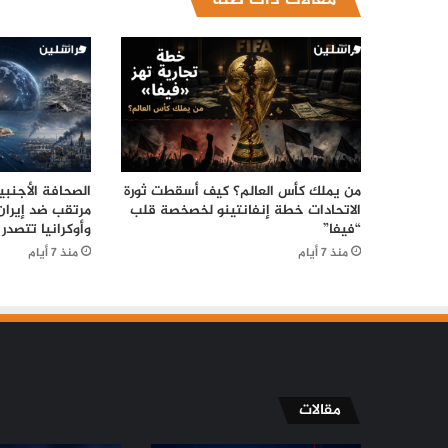
من يملك كأس العالم؟ كيف أسقطت ثورة
الصحافة الأجنبي
الاتحادات خطة إنفانتينو لخصخصة قلب
مرتقب ضد إيران
“فيفا”
وأوكرانيا تتصدر
منذ 7 أيام
منذ 7 أيام
مقالات