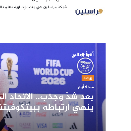
شبكة مراسلين هي منصة إخبارية تهتم بالشأ
أقرأ التالي
رياضة
منذ 4 أيام
بعد شدٍّ وجذب.. الاتحاد ال
ينهي ارتباطه ببيتكوفيت
بالتراضي