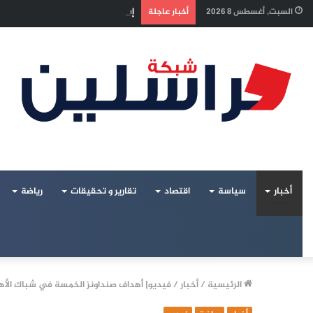
إسرائيل تراقب «اتفاق مكة» بقلق.. 
السبت, أغسطس 8 2026
أخبار عاجلة
أخبار
سياسة
اقتصاد
تقارير و تحقيقات
رياضة
الرئيسية
/
أخبار
/
فيديو| أهداف صنداونز الخمسة في شباك الأ