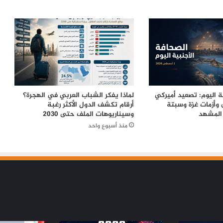
من صفقة الحقوق إلى أزمة قيادة.. هل
اقتربت نهاية إنفانتينو في «فيفا»؟
الإله في الحرب .. كيف وظّفت أميركا وإيران
الدين في الصراع بينهما؟
ة اليوم: تصعيد أميركي
لماذا يفكر الشباب العربي في الهجرة؟
إسرائيليون غادروا بلا رجعة: اخترنا الهجرة
 وأزمات غزة وسبتة
أرقام تكشف الدول الأكثر رغبة
لنعيش بلا خوف
 المشهد
وسيناريوهات الملف حتى 2030
منذ أسبوع واحد
بعد شدٍّ وجذب.. الاتحاد الجزائري ينهي
ارتباطه ببيتكوفيتش بالتراضي
الإسلاميون في ليبيا أمام اختبار المراجعة:
15 عاماً بين فرصة الحكم وأزمة المشروع