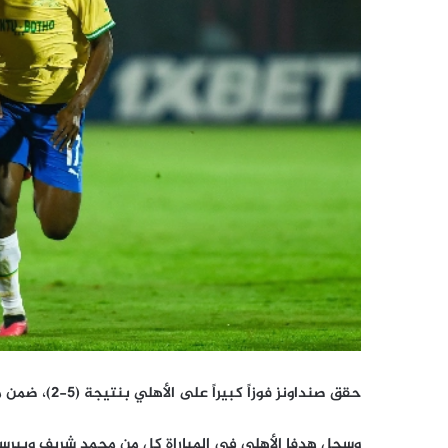
حقق صنداونز فوزاً كبيراً على الأهلي بنتيجة (5-2)، ضمن منافسات الجولة الرابعة من دوري أبطال أفريقيا.
وسجل هدفا الأهلي في المباراة كل من محمد شريف وبيرسي تاو في الدقائ