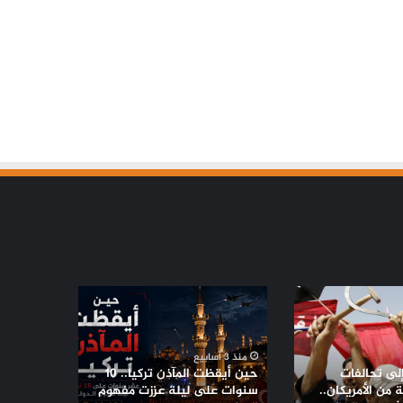
حين
أيقظت
المآذن
تركيا..
منذ 3 أسابيع
10
إلى تحالفات
حين أيقظت المآذن تركيا.. 10
سنوات
من الأمريكان..
سنوات على ليلة عززت مفهوم