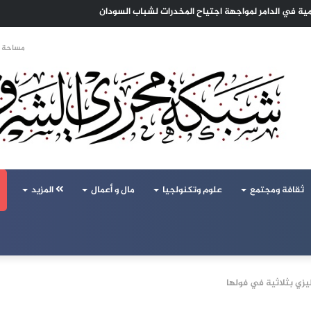
 الهجرة لنعيش بلا خوف
مساحة ا
ثقافة ومجتمع
علوم وتكنولجيا
مال و أعمال
المزيد
يزي بثلاثية في فولها