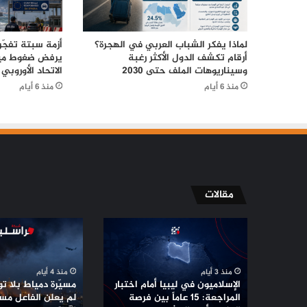
لماذا يفكر الشباب العربي في الهجرة؟
أزمة سبتة تفجّر 
أرقام تكشف الدول الأكثر رغبة
يرفض ضغوط ميل
وسيناريوهات الملف حتى 2030
الاتحاد الأوروبي
منذ 6 أيام
منذ 6 أيام
مقالات
الإسلاميون
مسيّرة
في
دمياط
ليبيا
بلا
أمام
توقيع
منذ 3 أيام
منذ 4 أيام
اختبار
..
الإسلاميون في ليبيا أمام اختبار
مسيّرة دمياط بلا توق
المراجعة:
لماذا
المراجعة: 15 عاماً بين فرصة
لم يعلن الفاعل مس