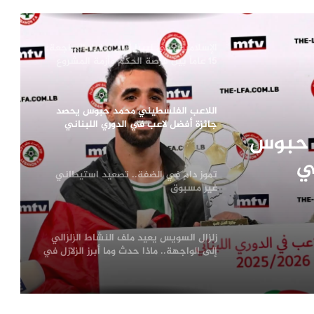
وأوكرانيا تتصدر المشهد
الإسلاميون في ليبيا أمام اختبار المراجعة:
15 عاماً بين فرصة الحكم وأزمة المشروع
اللاعب الفلسطيني محمد حبوس يحصد
جائزة أفضل لاعب في الدوري اللبناني
 حبوس
للموسم 2025-2026
ي
تموز دامٍ في الضفة.. تصعيد استيطاني
الدوري اللبناني للموسم 2025-
غير مسبوق
زلزال السويس يعيد ملف النشاط الزلزالي
إلى الواجهة.. ماذا حدث وما أبرز الزلازل في
تاريخ مصر؟
مسيّرة دمياط بلا توقيع .. لماذا لم يعلن