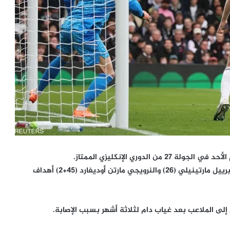
وسجل كل من البرازيلي غابرييل ماغاليس (21) ومواطنه غابرييل مارتينيلي (26) والنرويجي مارتن أوديغارد (45+2) أهداف
لى الملاعب بعد غياب دام لثلاثة أشهر بسبب الإصابة.