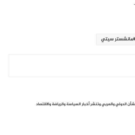
ترامب يعلّق ضرباته ضد إيران.. اتفاق
مرتقب لإنهاء الحرب أم هدنة أخرى قابلة
للانهيار؟
مانشستر سيتي
من صفقة الحقوق إلى أزمة قيادة.. هل
اقتربت نهاية إنفانتينو في «فيفا»؟
الإله في الحرب .. كيف وظّفت أميركا وإيران
الدين في الصراع بينهما؟
من يملك كأس العالم؟ كيف أسقطت ثورة
ن الدولي والعربي وتنشر أخبار السياسة والرياضة والاقتصاد
الاتحادات خطة إنفانتينو لخصخصة قلب
“فيفا”
الصحافة الأجنبية اليوم: تصعيد أميركي
مرتقب ضد إيران وأزمات غزة وسبتة