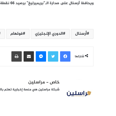
ويحافظ آرسنال على صدارة الـ”بريميرليغ” برصيد 66 نقطة.
أرسنال
الدوري الإنجليزي
فولهام
فيسبوك
تويتر
ماسنجر
مشاركة عبر البريد
طباعة
شاركها
خاص - مراسلين
شبكة مراسلين هي منصة إخبارية تهتم بالشأ