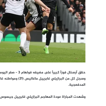
حقق آرسنال فوزاً كبيراً على مضيفه فولهام 3 – صفر اليوم الأحد في الجولة 27 من الدوري الإنكليزي الممتاز.
المدفعجية.
وشهدت المباراة عودة المهاجم البرازيلي غابرييل جيسوس إ