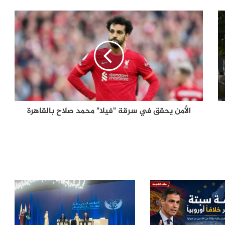
الفاعل مسؤوليته حتى الآن؟
ترامب يعلّق ضرباته ضد إيران.. اتفاق
مرتقب لإنهاء الحرب أم هدنة أخرى قابلة
للانهيار؟
من صفقة الحقوق إلى أزمة قيادة.. هل
اقتربت نهاية إنفانتينو في «فيفا»؟
الأمن يحقق في سرقة "فيلا" محمد صلاح بالقاهرة
الإله في الحرب .. كيف وظّفت أميركا وإيران
الدين في الصراع بينهما؟
من يملك كأس العالم؟ كيف أسقطت ثورة
الاتحادات خطة إنفانتينو لخصخصة قلب
“فيفا”
الصحافة الأجنبية اليوم: تصعيد أميركي