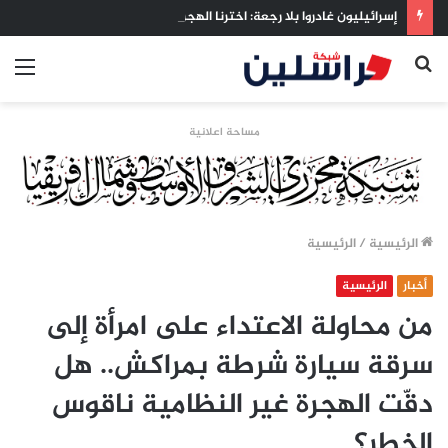
إسرائيليون غادروا بلا رجعة: اخترنا الهجرة لنعيش بلا خوف
بحث
الق
عن
مساحة اعلانية
الرئيسية
/
الرئيسية
أخبار
الرئيسية
من محاولة الاعتداء على امرأة إلى
سرقة سيارة شرطة بمراكش.. هل
دقّت الهجرة غير النظامية ناقوس
الخطر؟