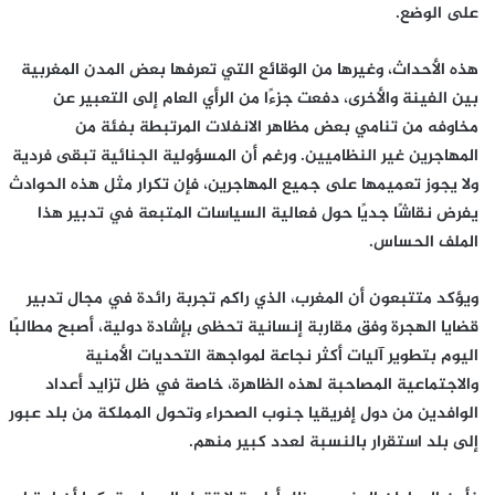
على الوضع.
هذه الأحداث، وغيرها من الوقائع التي تعرفها بعض المدن المغربية
بين الفينة والأخرى، دفعت جزءًا من الرأي العام إلى التعبير عن
مخاوفه من تنامي بعض مظاهر الانفلات المرتبطة بفئة من
المهاجرين غير النظاميين. ورغم أن المسؤولية الجنائية تبقى فردية
ولا يجوز تعميمها على جميع المهاجرين، فإن تكرار مثل هذه الحوادث
يفرض نقاشًا جديًا حول فعالية السياسات المتبعة في تدبير هذا
الملف الحساس.
ويؤكد متتبعون أن المغرب، الذي راكم تجربة رائدة في مجال تدبير
قضايا الهجرة وفق مقاربة إنسانية تحظى بإشادة دولية، أصبح مطالبًا
اليوم بتطوير آليات أكثر نجاعة لمواجهة التحديات الأمنية
والاجتماعية المصاحبة لهذه الظاهرة، خاصة في ظل تزايد أعداد
الوافدين من دول إفريقيا جنوب الصحراء وتحول المملكة من بلد عبور
إلى بلد استقرار بالنسبة لعدد كبير منهم.