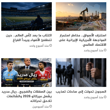
استنزف الأسواق.. مخاطر استمرار
اكتئاب ما بعد كأس العالم.. حين
المواجهة الأمريكية الإيرانية على
تنطفئ الأضواء ويبدأ الفراغ
الاقتصاد العالمي
منذ أسبوع واحد
منذ أسبوع واحد
السجون تحولت إلى ساحات تعذيب
بين الصفقات والضجيج.. ريال مدريد
يشعل ميركاتو 2026 والشائعات
منذ أسبوع واحد
تلاحق تحركاته
منذ أسبوعين