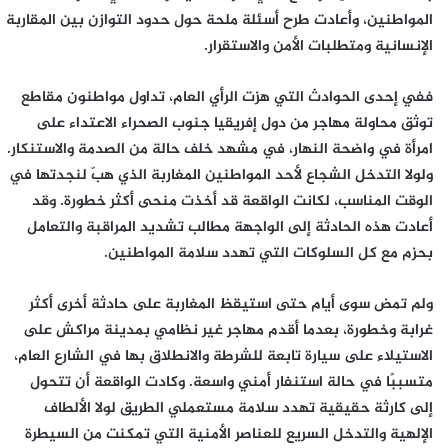
المواطنين، وأعادت طرح أسئلة ملحة حول حدود التوازن بين المقاربة
الإنسانية ومتطلبات الأمن والاستقرار.
ففي إحدى الحوادث التي هزت الرأي العام، تداول مواطنون مقاطع
توثق محاولة مهاجر من دول إفريقيا جنوب الصحراء الاعتداء على
امرأة في واضحة النهار، في مشهد خلف حالة من الصدمة والاستنكار.
ولولا التدخل الشجاع لأحد المواطنين المغاربة الذي هبّ لنجدتها في
الوقت المناسب، لكانت الواقعة قد أخذت منحى أكثر خطورة. وقد
أعادت هذه الحادثة إلى الواجهة مطالب تشديد المراقبة والتعامل
بحزم مع كل السلوكات التي تهدد سلامة المواطنين.
ولم تمض سوى أيام حتى استيقظ المغاربة على حادثة أخرى أكثر
غرابة وخطورة، بعدما أقدم مهاجر غير نظامي بمدينة مراكش على
الاستيلاء على سيارة تابعة للشرطة والانطلاق بها في الشارع العام،
متسببًا في حالة استنفار أمني واسعة. وكادت الواقعة أن تتحول
إلى كارثة حقيقية تهدد سلامة مستعملي الطريق لولا الألطاف
الإلهية والتدخل السريع للعناصر الأمنية التي تمكنت من السيطرة