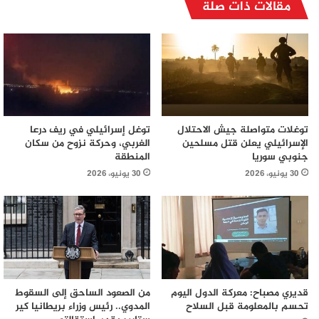
مقالات ذات صلة
توغلات متواصلة جيش الاحتلال
توغل إسرائيلي في ريف درعا
الإسرائيلي يعلن قتل مسلحين
الغربي، وحركة نزوح من سكان
جنوبي سوريا
المنطقة
30 يونيو، 2026
30 يونيو، 2026
قديري مصباح: معركة الدول اليوم
من الصعود الساحق إلى السقوط
تحسم بالمعلومة قبل السلاح
المدوي.. رئيس وزراء بريطانيا كير