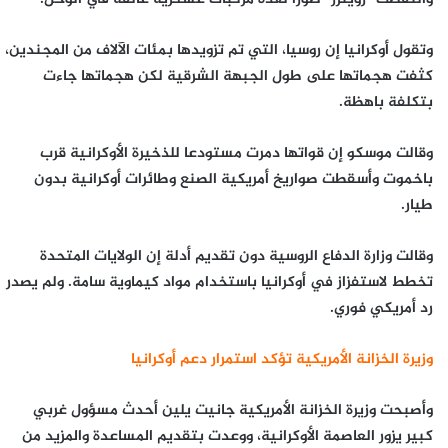
وتقول أوكرانيا إن روسيا، التي تم تزويدها بمئات الآلاف من المجندين،
كثفت هجماتها على طول الجبهة الشرقية لكن هجماتها جاءت
بتكلفة باهظة.
وقالت موسكو إن قواتها دمرت مستودعا للذخيرة الأوكرانية قرب
باخموت وأسقطت صواريخ أمريكية الصنع وطائرات أوكرانية بدون
طيار.
وقالت وزارة الدفاع الروسية دون تقديم أدلة إن الولايات المتحدة
تخطط لاستفزاز في أوكرانيا باستخدام مواد كيماوية سامة. ولم يصدر
رد أمريكي فوري.
وزيرة الخزانة الأمريكية تؤكد استمرار دعم أوكرانيا
وأصبحت وزيرة الخزانة الأمريكية جانيت يلين أحدث مسؤول غربي
كبير يزور العاصمة الأوكرانية، ووعدت بتقديم المساعدة والمزيد من