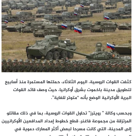
إلكترونيا
كثفت القوات الروسية، اليوم الثلاثاء، حملتها المستمرة منذ أسابيع
لتطويق مدينة باخموت بشرق أوكرانيا، حيث وصف قائد القوات
البرية الأوكرانية الوضع بأنه “متوتر للغاية”.
وبحسب وكالة ” رويترز” تحاول القوات الروسية، بما في ذلك مقاتلو
المرتزقة من مجموعة فاغنر، قطع خطوط إمداد المدافعين الأوكرانيين
إلى المدينة، التي كانت مسرحا لبعض أكثر المعارك دموية في