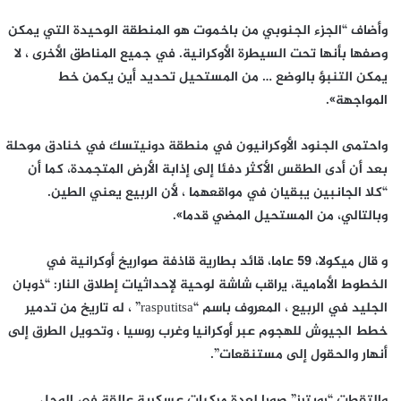
وأضاف “الجزء الجنوبي من باخموت هو المنطقة الوحيدة التي يمكن
وصفها بأنها تحت السيطرة الأوكرانية. في جميع المناطق الأخرى ، لا
يمكن التنبؤ بالوضع … من المستحيل تحديد أين يكمن خط
المواجهة».
واحتمى الجنود الأوكرانيون في منطقة دونيتسك في خنادق موحلة
بعد أن أدى الطقس الأكثر دفئا إلى إذابة الأرض المتجمدة، كما أن
“كلا الجانبين يبقيان في مواقعهما ، لأن الربيع يعني الطين.
وبالتالي، من المستحيل المضي قدما».
و قال ميكولا، 59 عاما، قائد بطارية قاذفة صواريخ أوكرانية في
الخطوط الأمامية، يراقب شاشة لوحية لإحداثيات إطلاق النار: “ذوبان
الجليد في الربيع ، المعروف باسم “rasputitsa” ، له تاريخ من تدمير
خطط الجيوش للهجوم عبر أوكرانيا وغرب روسيا ، وتحويل الطرق إلى
أنهار والحقول إلى مستنقعات”.
والتقطت “رويترز” صورا لعدة مركبات عسكرية عالقة في الوحل.