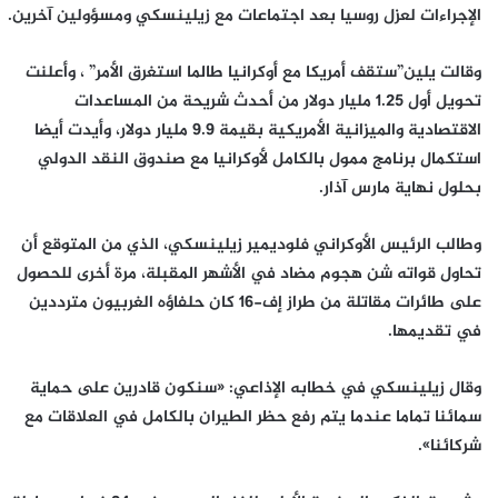
الإجراءات لعزل روسيا بعد اجتماعات مع زيلينسكي ومسؤولين آخرين.
وقالت يلين”ستقف أمريكا مع أوكرانيا طالما استغرق الأمر” ، وأعلنت
تحويل أول 1.25 مليار دولار من أحدث شريحة من المساعدات
الاقتصادية والميزانية الأمريكية بقيمة 9.9 مليار دولار، وأيدت أيضا
استكمال برنامج ممول بالكامل لأوكرانيا مع صندوق النقد الدولي
بحلول نهاية مارس آذار.
وطالب الرئيس الأوكراني فلوديمير زيلينسكي، الذي من المتوقع أن
تحاول قواته شن هجوم مضاد في الأشهر المقبلة، مرة أخرى للحصول
على طائرات مقاتلة من طراز إف-16 كان حلفاؤه الغربيون مترددين
في تقديمها.
وقال زيلينسكي في خطابه الإذاعي: «سنكون قادرين على حماية
سمائنا تماما عندما يتم رفع حظر الطيران بالكامل في العلاقات مع
شركائنا».