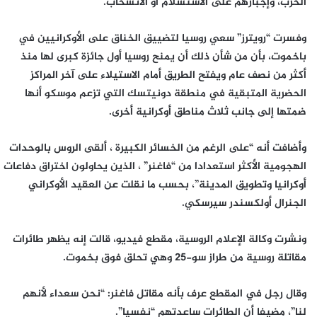
الحرب، وإجبارهم على الاستسلام أو الانسحاب.
وفسرت “رويترز” سعي روسيا لتضييق الخناق على الأوكرانيين في
باخموت، بأن من شأن ذلك أن يمنح روسيا أول جائزة كبرى لها منذ
أكثر من نصف عام ويفتح الطريق أمام الاستيلاء على آخر المراكز
الحضرية المتبقية في منطقة دونيتسك التي تزعم موسكو أنها
ضمتها إلى جانب ثلاث مناطق أوكرانية أخرى.
وأضافت أنه “على الرغم من الخسائر الكبيرة ، ألقى الروس بالوحدات
الهجومية الأكثر استعدادا من “فاغنر” ، الذين يحاولون اختراق دفاعات
أوكرانيا وتطويق المدينة”، بحسب ما نقلت عن العقيد الأوكراني
الجنرال أولكسندر سيرسكي.
ونشرت وكالة الإعلام الروسية، مقطع فيديو، قالت إنه يظهر طائرات
مقاتلة روسية من طراز سو-25 وهي تحلق فوق بخموت.
وقال رجل في المقطع عرف بأنه مقاتل فاغنر: “نحن سعداء لأنهم
لنا”، مضيفا أن الطائرات ساعدتهم “نفسيا”.