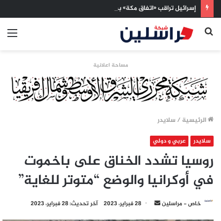
إسرائيل تراقب «اتفاق مكة» بقلق.. تحالف تركيا والسعودية وباكستان يفتح أسئلة جديدة حول ميزان القوى الإقليمي
بحث
الق
عن
مساحة اعلانية
الرئيسية
/
سلايدر
سلايدر
عربي و دولي
روسيا تشدد الخناق على باخموت
في أوكرانيا والوضع “متوتر للغاية”
أرسل
خاص - مراسلين
28 فبراير، 2023
آخر تحديث: 28 فبراير، 2023
بريدا