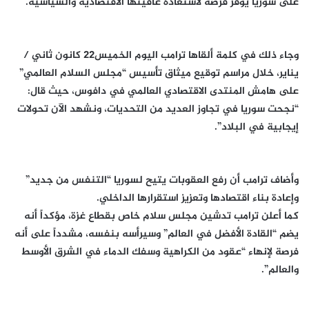
على سوريا يوفر فرصة لاستعادة عافيتها الاقتصادية والسياسية.
وجاء ذلك في كلمة ألقاها ترامب اليوم الخميس22 كانون ثاني /
يناير، خلال مراسم توقيع ميثاق تأسيس “مجلس السلام العالمي”
على هامش المنتدى الاقتصادي العالمي في دافوس، حيث قال:
“نجحت سوريا في تجاوز العديد من التحديات، ونشهد الآن تحولات
إيجابية في البلاد”.
وأضاف ترامب أن رفع العقوبات يتيح لسوريا “التنفس من جديد”
وإعادة بناء اقتصادها وتعزيز استقرارها الداخلي.
كما أعلن ترامب تدشين مجلس سلام خاص بقطاع غزة، مؤكداً أنه
يضم “القادة الأفضل في العالم” وسيرأسه بنفسه، مشدداً على أنه
فرصة لإنهاء “عقود من الكراهية وسفك الدماء في الشرق الأوسط
والعالم”.