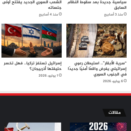
سياسية جديدة بعد سقوط النظام
الشعب السوري الجديد يفتتح أولى
السابق
جلساته
منذ 3 أسابيع
منذ 4 أسابيع
“سرية الأبقار”.. استيطان رعوي
إسرائيل تستفز تركيا.. فهل تخسر
إسرائيلي يفرض واقعًا أمنيًا جديدًا
حليفتها أذربيجان؟
في الجنوب السوري
1 يوليو، 2026
6 يوليو، 2026
مقالات
من
من