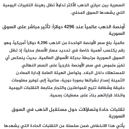
السعرية بين عيارَي الذهب الأكثر تداولاً تظل رهينة التغيرات اليومية
التي يشهدها السوق المحلي.
أونصة الذهب عالمياً عند 4296 دولاراً: تأثير مباشر على السوق
السورية
عالمياً، بلغ سعر الأونصة الواحدة من الذهب 4,296 دولاراً أمريكياً، وهو
رقم يكتسب أهمية خاصة في تحديد مسار الأسعار محلياً؛ إذ تظل
السوق السورية مرتبطةً بحركة الأسواق العالمية، بحيث ينعكس أي
تغيّر ملموس في سعر الأونصة خارجياً على السعر النهائي
للمستهلك داخل البلاد. وتواصل الهيئة العامة لإدارة المعادن
الثمينة إصدار نشراتها بصورة دورية، ساعيةً إلى توفير معلومات
دقيقة وشفافة تتيح للمواطنين والتجار متابعة التقلبات اليومية
واتخاذ قراراتهم بناءً على معطيات رسمية.
تقلبات حادة وتساؤلات حول مستقبل الذهب في السوق
السورية
يأتي هذا الانخفاض ضمن سلسلة من التقلبات الحادة التي يشهدها