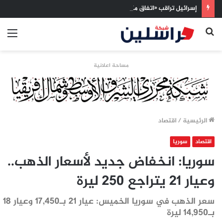
إسرائيل تراقب «اتفاق مكة» بقلق.. تحالف تركيا والسعودية وباكستان يفتح أسئلة جديدة حول ميزان القوى الإقليمي
بحث
الق
عن
مساحة اعلانية
الرئيسية
/
اقتصاد
اقتصاد
سوريا
سوريا: انخفاض جديد لأسعار الذهب..
وعيار 21 يتراجع 250 ليرة
سعر الذهب في سوريا الخميس: عيار 21 بـ17,450 وعيار 18
بـ14,950 ليرة