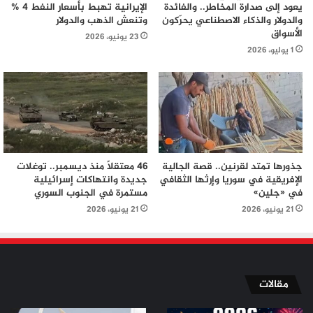
يعود إلى صدارة المخاطر.. والفائدة
الإيرانية تهبط بأسعار النفط 4 %
والدولار والذكاء الاصطناعي يحرّكون
وتنعش الذهب والدولار
الأسواق
23 يونيو، 2026
1 يوليو، 2026
جذورها تمتد لقرنين.. قصة الجالية
46 معتقلاً منذ ديسمبر.. توغلات
الإفريقية في سوريا وإرثها الثقافي
جديدة وانتهاكات إسرائيلية
في «جلين»
مستمرة في الجنوب السوري
21 يونيو، 2026
21 يونيو، 2026
مقالات