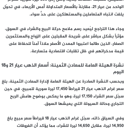
الواحد من عيار 21، مقارنةً بالأسعار المتداولة أمس الأربعاء، في تحوّل
يلفت انتباه المتعاملين والمستهلكين على حدٍّ سواء.
وجاء هذا التراجع ليُعيد رسم ملامح حركة البيع والشراء في السوق،
مؤثراً بشكل مباشر على شريحة المقبلين على الزواج والمستثمرين
الصغار، الذين طالما اعتبروا المعدن الأصفر ملاذاً آمناً للحفاظ على
قيمة مدخراتهم في ظل تقلبات اقتصادية متسارعة.
نشرة الهيئة العامة للمعادن الثمينة: أسعار الذهب عيار 21 و18
اليوم
وبحسب النشرة الصادرة عن الهيئة العامة لإدارة المعادن الثمينة، بلغ
سعر غرام الذهب عيار 21 قيراطاً 17,450 ليرة سورية للمبيع، في حين
سجّل سعر الشراء 17,150 ليرة، وهو ما يعكس بوضوح هامش الربح
التجاري وحالة السيولة التي يعيشها السوق.
وفي السياق ذاته، سجّل غرام الذهب عيار 18 قيراطاً سعر مبيع بلغ
14,950 ليرة، مقابل 14,650 ليرة للشراء، مما يؤكد أن الفروقات