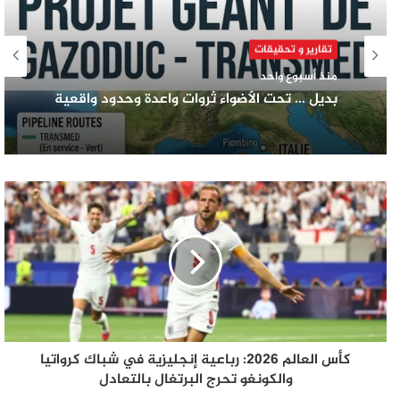
تقارير و تحقيقات
منذ أسبوع واحد
بديل … تحت الأضواء ثروات واعدة وحدود واقعية
كأس العالم 2026: رباعية إنجليزية في شباك كرواتيا
والكونغو تحرج البرتغال بالتعادل