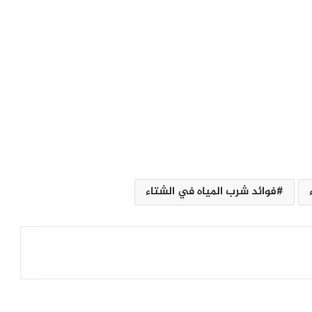
الإله في الحرب .. كيف وظّفت أميركا وإيران
الدين في الصراع بينهما؟
فوائد شرب المياه في الشتاء
الصحافة الأجنبية اليوم: تصعيد أميركي
مرتقب ضد إيران وأزمات غزة وسبتة
وأوكرانيا تتصدر المشهد
لماذا يفكر الشباب العربي في الهجرة؟
أرقام تكشف الدول الأكثر رغبة
وسيناريوهات الملف حتى 2030