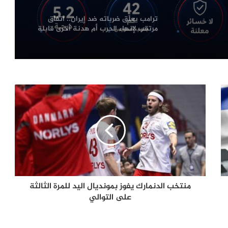
ترامب يعلّق ضرباته ضد إيران.. اتفاق
مرتقب لإنهاء الحرب أم هدنة أخرى قابلة
للانهيار؟
من صفقة الحقوق إلى أزمة قيادة.. هل
اقتربت نهاية إنفانتينو في «فيفا»؟
الإله في الحرب .. كيف وظّفت أميركا وإيران
الدين في الصراع بينهما؟
الصحافة الأجنبية اليوم: تصعيد أميركي
مرتقب ضد إيران وأزمات غزة وسبتة
وأوكرانيا تتصدر المشهد
منتخب الدنمارك يفوز بمونديال اليد للمرة الثالثة
على التوالي
لماذا يفكر الشباب العربي في الهجرة؟
أرقام تكشف الدول الأكثر رغبة
وسيناريوهات الملف حتى 2030