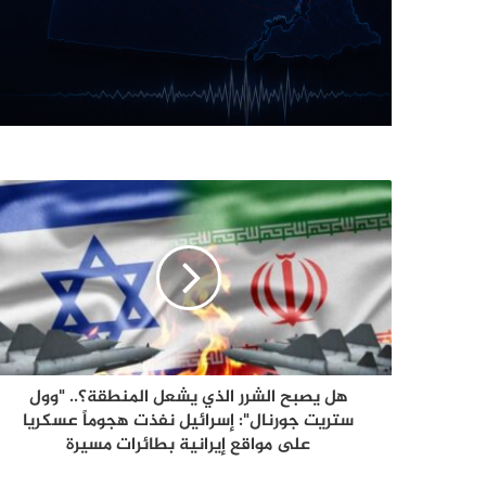
هل يصبح الشرر الذي يشعل المنطقة؟.. "وول
ستريت جورنال": إسرائيل نفذت هجوماً عسكريا
على مواقع إيرانية بطائرات مسيرة