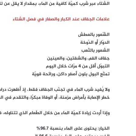
الشتاء عبر شرب كميّة كافية من الماء، بمقدار لا يقل عن لتر
علامات الجفاف عند الكبار والصغار في فصل الشتاء
الشّعور بالعطش
الدوّار أو الدّوخة
الشعور بالتّعب
جفاف الفم، والشفتين، والعينين
التبوّل أقل من 4 مرّات خلال اليوم
تمتّع البول بلون أصفر داكن، ورائحة قويّة
ولا يُفيد شرب الماء في تجنّب الجفاف فقط، إذ أظهرت در
خطر الإصابة بأمراض مزمنة، أو الوفاة مبكرًا، والتقدم في الع
وإذا أردت زيادة كميّة الماء من خلال الطّعام الذي تتناو
الخيار: يحتوى على الماء بنسبة 96.7%