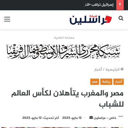
إسرائيل تراقب «اتفاق مكة» بقلق.. تحالف تركيا والسعودية وباكستان يفتح أسئلة جديدة حول ميزان القوى الإقليمي
بحث
الق
عن
مساحة اعلانية
الرئيسية
/
أخبار
أخبار
رياضة
مصر
مصر والمغرب يتأهلان لكأس العالم
للشباب
أرسل
خاص - مراسلين
12 مايو، 2025
آخر تحديث: 12 مايو، 2025
بريدا