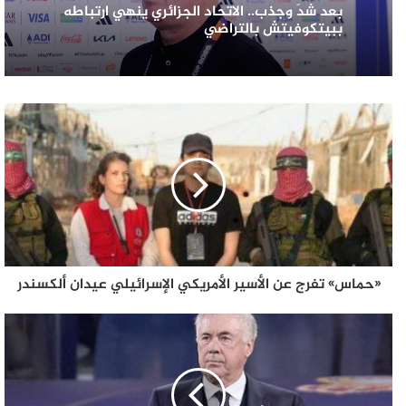
بعد شدٍّ وجذب.. الاتحاد الجزائري ينهي ارتباطه
ببيتكوفيتش بالتراضي
«حماس» تفرج عن الأسير الأمريكي الإسرائيلي عيدان ألكسندر