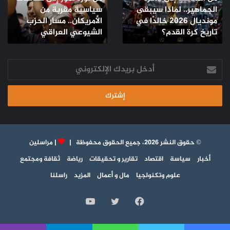
الجماهير.. لماذا سيبقى
سياسية مقربة من
لماذا
سياسية
مونديال 2026 خالدًا في
الأمريكان.. مسار الحزب
سيبقى
مقربة
مونديال
تاريخ كرة القدم؟
من
الشيوعي العراقي
2026
الأمريكان..
خالدًا
مسار
في
أدخل
الحزب
تاريخ
بريدك
الشيوعي
كرة
الإلكتروني
العراقي
القدم؟
© حقوق النشر 2026، جميع الحقوق محفوظة |
|
مراسلين
أخبار
سياسة
اقتصاد
تقارير و تحقيقات
رياضة
ثقافة ومجتمع
علوم وتكنولجيا
مال و أعمال
المزيد
راسلنا
فيسبوك
تويتر
يوتيوب