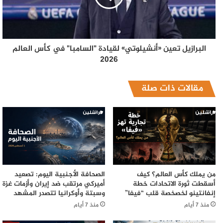
البرازيل تعين «أنشيلوتي» لقيادة "السامبا" في كأس العالم
2026
مقالات ذات صلة
من يملك كأس العالم؟ كيف
الصحافة الأجنبية اليوم: تصعيد
أسقطت ثورة الاتحادات خطة
أميركي مرتقب ضد إيران وأزمات غزة
إنفانتينو لخصخصة قلب “فيفا”
وسبتة وأوكرانيا تتصدر المشهد
منذ 7 أيام
منذ 7 أيام