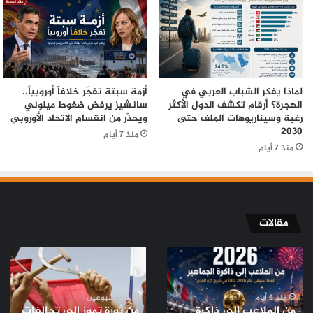
لماذا يفكر الشباب العربي في
أزمة سبتة تفجّر خلافاً أوروبياً..
الهجرة؟ أرقام تكشف الدول الأكثر
سانشيز يرفض ضغوط ميلوني
رغبة وسيناريوهات الملف حتى
ويحذّر من انقسام الاتحاد الأوروبي
2030
منذ 7 أيام
منذ 7 أيام
مقالات
من
من
الملاعب
ثورة
إلى
تموز
ذاكرة
إلى
منذ 6 أيام
منذ أسبوعين
من الملاعب إلى ذاكرة
من ثورة تموز إلى تحالفات
الجماهير..
تحالفات