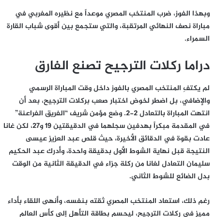
وبهذا الفوز، ضرب المنتخب المصري موعداً مع نظيره المغربي في
مباراة نصف النهائي المرتقبة، والتي ستجمع بين أقوى شباب القارة
السمراء.
دراما ركلات الترجيح تصنع الفارق
لم يكتفِ المنتخب المصري بالفوز داخل وقت المباراة الرسمي
والإضافي، بل اضطر لخوض اختبار صعب بركلات الترجيح، بعد أن
انتهت المباراة بالتعادل 2-2. وضع مؤمن شريف “الفريق الفراعنة”
في المقدمة مبكراً بهدفين سجلهما في الدقيقتين 19 و27، لكن غانا
عادت بقوة في الدقائق الأخيرة، حيث قلص عبد العزيز عيسى
النتيجة قبل نهاية الشوط الأول بدقيقة واحدة، وأدرك عبد الحكيم
سليمان التعادل لغانا من ركلة جزاء في الدقيقة الثانية من الوقت
بدل الضائع للشوط الثاني.
رغم ذلك، استعاد المنتخب المصري ثقته بنفسه، وأنهى اللقاء بأداء
مميز في ركلات الترجيح، ليحسم بطاقة التأهل إلى كأس العالم