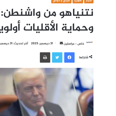
أخبار
سوريا
عربي و دولي
نتنياهو من واشنطن: 
وحماية الأقليات أولوي
أرسل
خاص - مراسلين
31 ديسمبر، 2025
آخر تحديث: 31 ديسمبر، 2025
بريدا
فيسبوك
تويتر
طباعة
إلكترونيا
شاركها