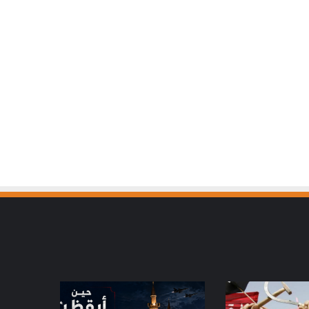
حين
أيقظت