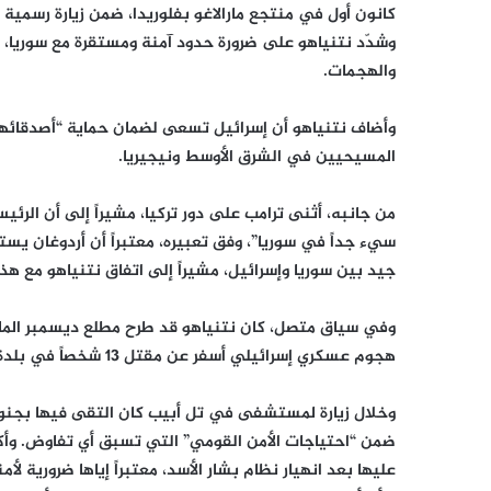
كانون أول في منتجع مارالاغو بفلوريدا، ضمن زيارة رسمية 
وشدّد نتنياهو على ضرورة حدود آمنة ومستقرة مع سوريا، م
والهجمات.
وأضاف نتنياهو أن إسرائيل تسعى لضمان حماية “أصدقائها ا
المسيحيين في الشرق الأوسط ونيجيريا.
من جانبه، أثنى ترامب على دور تركيا، مشيراً إلى أن ا
سيء جداً في سوريا”، وفق تعبيره، معتبراً أن أردوغان يستح
جيد بين سوريا وإسرائيل، مشيراً إلى اتفاق نتنياهو مع هذا
وفي سياق متصل، كان نتنياهو قد طرح مطلع ديسمبر الماض
هجوم عسكري إسرائيلي أسفر عن مقتل 13 شخصاً في بلدة بيت جن بريف دمشق.
وخلال زيارة لمستشفى في تل أبيب كان التقى فيها بجنود
ضمن “احتياجات الأمن القومي” التي تسبق أي تفاوض. وأكد
عليها بعد انهيار نظام بشار الأسد، معتبراً إياها ضرورية لأمن