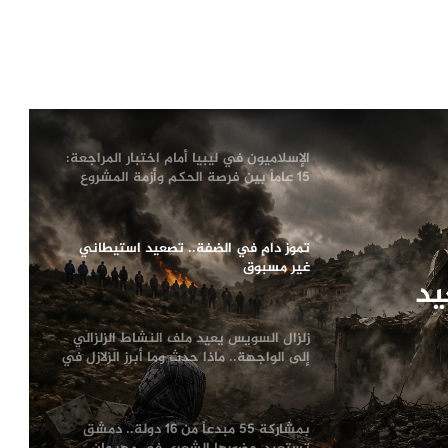
وأوكرانيا تتصدر المشهد
لماذا يفكر الشباب العربي في الهجرة؟
أرقام تكشف الدول الأكثر رغبة
وسيناريوهات الملف حتى 2030
الإسلاميون في ليبيا أمام اختبار المراجعة:
15 عاماً بين فرصة الحكم وأزمة المشروع
تموز دامٍ في الضفة.. تصعيد استيطاني
غير مسبوق
يد
زلزال السويس يعيد ملف النشاط الزلزالي
إلى الواجهة.. ماذا حدث وما أبرز الزلازل في
تاريخ مصر؟
بمشاركة 55 مبدعاً من 16 دولة.. دمشق