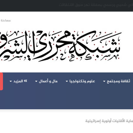
 تحالف تركيا والسعودية وباكستان يفتح أسئلة جديدة حول ميزان القوى الإقليمي
مساحة ا
ثقافة ومجتمع
علوم وتكنولجيا
مال و أعمال
المزيد
ية الأقليات أولوية إسرائيلية