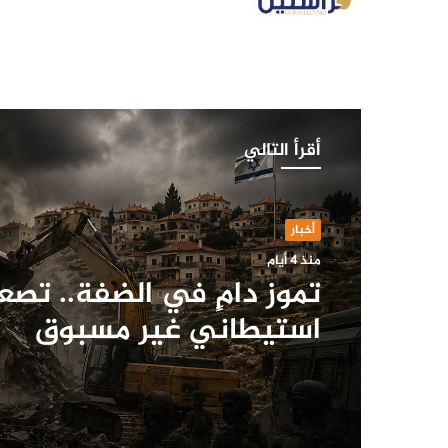
أقرأ التالي
أخبار
منذ 4 أيام
تموز دامٍ في الضفة.. تصع
استيطاني غير مسبوق