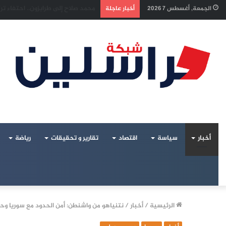
إسرائيل تراقب «اتفاق مكة» بقلق..
الجمعة, أغسطس 7 2026
أخبار عاجلة
أخبار
سياسة
اقتصاد
تقارير و تحقيقات
رياضة
الرئيسية
/
أخبار
/
نتنياهو من واشنطن: أمن الحدود مع سوريا وحما