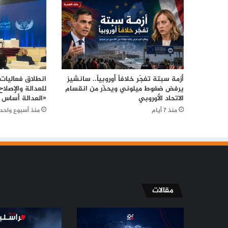
أزمة سبتة تفجّر خلافاً أوروبياً.. سانشيز
انطلاق فعاليات 
يرفض ضغوط ميلوني ويحذّر من انقسام
للعدالة والإصلا
الاتحاد الأوروبي
«العدالة أساس 
منذ 7 أيام
منذ أسبوع واحد
مقالات
الإسلاميون
مسيّرة
في
دمياط