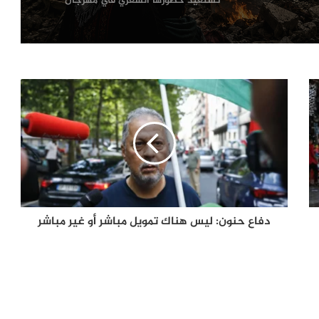
تستعيد حضورها الشعري في مهرجان
دولي
مسيّرة دمياط بلا توقيع .. لماذا لم يعلن
الفاعل مسؤوليته حتى الآن؟
ترامب يعلّق ضرباته ضد إيران.. اتفاق
مرتقب لإنهاء الحرب أم هدنة أخرى قابلة
للانهيار؟
من صفقة الحقوق إلى أزمة قيادة.. هل
اقتربت نهاية إنفانتينو في «فيفا»؟
دفاع حنون: ليس هناك تمويل مباشر أو غير مباشر
الإله في الحرب .. كيف وظّفت أميركا وإيران
الدين في الصراع بينهما؟
الصحافة الأجنبية اليوم: تصعيد أميركي