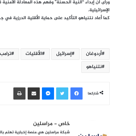
ورأى أن إبداء “النية الحسنة” وفهم هذه المعادلة الأمني
الإسرائيلية.
كما أعاد نتنياهو التأكيد على حماية الأقلية الدرزية ف
أردوغان
إسرائيل
الأقليات
ترامب
نتنياهو
فيسبوك
تويتر
ماسنجر
مشاركة عبر البريد
طباعة
شاركها
خاص - مراسلين
شبكة مراسلين هي منصة إخبارية تهتم بالشأ