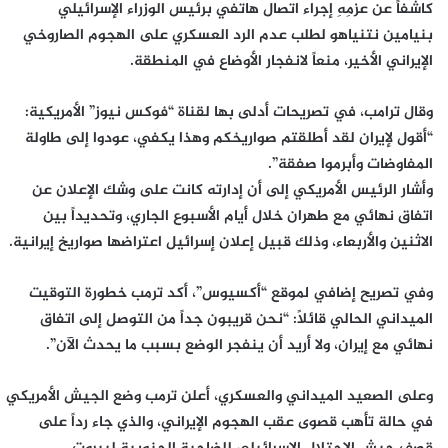
كاشفاً عن عزمِهِ إجراء اتصال هاتفي برئيس الوزراء الإسرائيلي
بنيامين نتنياهو لطلب عدم الرد العسكري على الهجوم الصاروخي
الإيراني الأخير، منعاً لانفجار الأوضاع في المنطقة.
وقال ترامب، في تصريحات أدلى بها لقناة “فوكس نيوز” الأمريكية:
“أقول لإيران لقد أطلقتم صواريخكم وهذا يكفي، عودوا إلى طاولة
المفاوضات وأبرموا صفقة”.
وأشار الرئيس الأمريكي إلى أن إدارته كانت على وشك الإعلان عن
اتفاق نهائي مع طهران خلال أيام الأسبوع الجاري، وتحديداً بين
الاثنين والأربعاء، وذلك قبيل إعلان إسرائيل اعتراضها صواريخ إيرانية.
وفي تصريح إضافي لموقع “أكسيوس”، أكد ترمب خطورة التوقيت
الميداني الحالي قائلاً: “نحن قريبون جداً من التوصل إلى اتفاق
نهائي مع إيران، ولا أريد أن ينفجر الوضع بسبب ما يحدث الآن”.
وعلى الصعيد الميداني والعسكري، أعلن ترمب وضع الجيش الأمريكي
في حالة تأهب قصوى عقب الهجوم الإيراني، والذي جاء رداً على