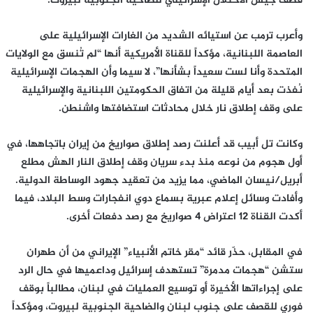
قصف جيش الاحتلال الإسرائيلي للضاحية الجنوبية لبيروت.
وأعرب ترمب عن استيائه الشديد من الغارات الإسرائيلية على
العاصمة اللبنانية، مؤكداً للقناة الأمريكية أنها “لم تُنسق مع الولايات
المتحدة وأنا لست سعيداً بشأنها”، لا سيما وأن الهجمات الإسرائيلية
نُفذت بعد أيام قليلة من اتفاق الحكومتين اللبنانية والإسرائيلية
على وقف إطلاق نار خلال محادثات استضافتها واشنطن.
وكانت تل أبيب قد أعلنت رصد إطلاق صواريخ من إيران باتجاهها، في
أول هجوم من نوعه منذ بدء سريان وقف إطلاق النار الهش مطلع
أبريل/نيسان الماضي، مما يزيد من تعقيد جهود الوساطة الدولية.
وأفادت وسائل إعلام عبرية بسماع دوي انفجارات وسط البلاد، فيما
أكدت القناة 12 اعتراض 4 صواريخ مع رصد دفعات أخرى.
في المقابل، حذّر قائد “مقر خاتم الأنبياء” الإيراني من أن طهران
ستشن “هجمات مدمرة” تستهدف إسرائيل وداعميها في حال الرد
على إجراءاتها الأخيرة أو توسيع العمليات في لبنان، مطالباً بوقف
فوري للقصف على جنوب لبنان والضاحية الجنوبية لبيروت، ومؤكداً