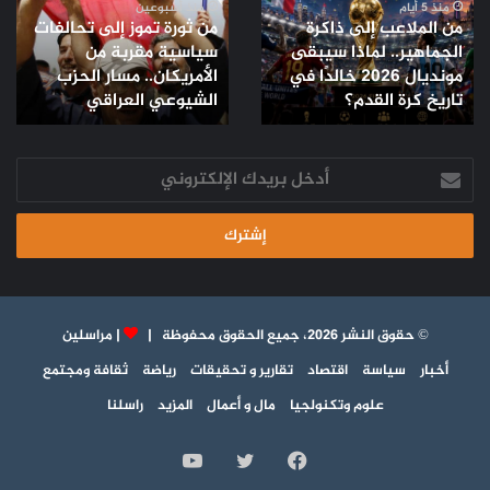
ذاكرة
إلى
منذ 5 أيام
منذ أسبوعين
من الملاعب إلى ذاكرة
من ثورة تموز إلى تحالفات
الجماهير..
تحالفات
الجماهير.. لماذا سيبقى
سياسية مقربة من
لماذا
سياسية
مونديال 2026 خالدًا في
الأمريكان.. مسار الحزب
سيبقى
مقربة
مونديال
تاريخ كرة القدم؟
من
الشيوعي العراقي
2026
الأمريكان..
خالدًا
مسار
في
أدخل
الحزب
تاريخ
بريدك
الشيوعي
كرة
الإلكتروني
العراقي
القدم؟
© حقوق النشر 2026، جميع الحقوق محفوظة |
|
مراسلين
أخبار
سياسة
اقتصاد
تقارير و تحقيقات
رياضة
ثقافة ومجتمع
علوم وتكنولجيا
مال و أعمال
المزيد
راسلنا
فيسبوك
تويتر
يوتيوب