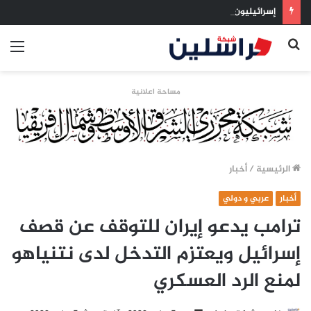
إسرائيليون غادروا بلا رجعة: اخترنا الهجرة لنعيش بلا خوف
بحث
الق
عن
مساحة اعلانية
الرئيسية
/
أخبار
أخبار
عربي و دولي
ترامب يدعو إيران للتوقف عن قصف
إسرائيل ويعتزم التدخل لدى نتنياهو
لمنع الرد العسكري