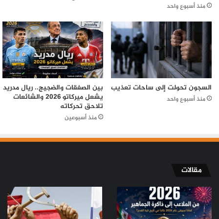
منذ أسبوع واحد
السجون تحولت إلى ساحات تعذيب
بين الصفقات والضجيج.. ريال مدريد
يشعل ميركاتو 2026 والشائعات
منذ أسبوع واحد
تلاحق تحركاته
منذ أسبوعين
مقالات
من
من
الملاعب
ثورة
إلى
تموز