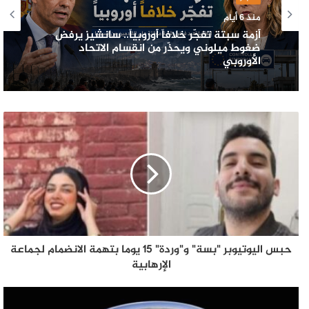
منذ 6 أيام
أزمة سبتة تفجّر خلافاً أوروبياً.. سانشيز يرفض
ضغوط ميلوني ويحذّر من انقسام الاتحاد
الأوروبي
حبس اليوتيوبر "بسة" و"وردة" 15 يوما بتهمة الانضمام لجماعة
الإرهابية