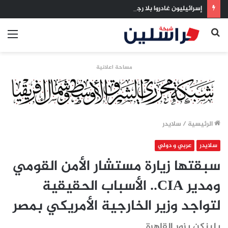
إسرائيليون غادروا بلا رجعة: اخترنا الهجرة لنعيش بلا خوف
بحث
الق
عن
مساحة اعلانية
الرئيسية
/
سلايدر
سلايدر
عربي و دولي
سبقتها زيارة مستشار الأمن القومي
ومدير CIA.. الأسباب الحقيقية
لتواجد وزير الخارجية الأمريكي بمصر
بلينكن يزور القاهرة