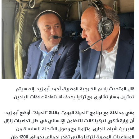
إلكترونيا
قال المتحدث باسم الخارجية المصرية، أحمد أبو زيد، إنه سيتم
تدشين مسار تشاوري مع تركيا يهدف لاستعادة علاقات البلدين.
وفي مداخلة مع برنامج “الحياة اليوم”، بقناة “الحياة”، أوضح أبو زيد،
أن زيارة شكري لتركيا كانت للتضامن الإنساني في ظل تداعيات زلزال
6فبراير/ شباط الجاري، وتزامنا مع وصول الشحنة السادسة من
المساعدات المصرية لتركيا والتي تقدر إجمالي بحوالي 1200 طن.