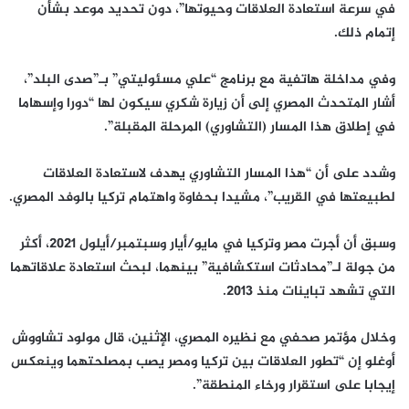
في سرعة استعادة العلاقات وحيوتها”، دون تحديد موعد بشأن
إتمام ذلك.
وفي مداخلة هاتفية مع برنامج “علي مسئوليتي” بـ”صدى البلد”،
أشار المتحدث المصري إلى أن زيارة شكري سيكون لها “دورا وإسهاما
في إطلاق هذا المسار (التشاوري) المرحلة المقبلة”.
وشدد على أن “هذا المسار التشاوري يهدف لاستعادة العلاقات
لطبيعتها في القريب”، مشيدا بحفاوة واهتمام تركيا بالوفد المصري.
وسبق أن أجرت مصر وتركيا في مايو/أيار وسبتمبر/أيلول 2021، أكثر
من جولة لـ”محادثات استكشافية” بينهما، لبحث استعادة علاقاتهما
التي تشهد تباينات منذ 2013.
وخلال مؤتمر صحفي مع نظيره المصري، الإثنين، قال مولود تشاووش
أوغلو إن “تطور العلاقات بين تركيا ومصر يصب بمصلحتهما وينعكس
إيجابا على استقرار ورخاء المنطقة”.