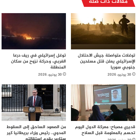
مقالات ذات صلة
توغلات متواصلة جيش الاحتلال
توغل إسرائيلي في ريف درعا
الإسرائيلي يعلن قتل مسلحين
الغربي، وحركة نزوح من سكان
جنوبي سوريا
المنطقة
30 يونيو، 2026
30 يونيو، 2026
قديري مصباح: معركة الدول اليوم
من الصعود الساحق إلى السقوط
تحسم بالمعلومة قبل السلاح
المدوي.. رئيس وزراء بريطانيا كير
ستارمر يقدم استقالته