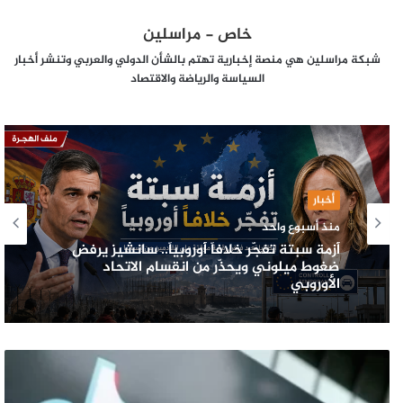
خاص - مراسلين
شبكة مراسلين هي منصة إخبارية تهتم بالشأن الدولي والعربي وتنشر أخبار
السياسة والرياضة والاقتصاد
أخبار
منذ أسبوع واحد
أزمة سبتة تفجّر خلافاً أوروبياً.. سانشيز يرفض
ضغوط ميلوني ويحذّر من انقسام الاتحاد
الأوروبي