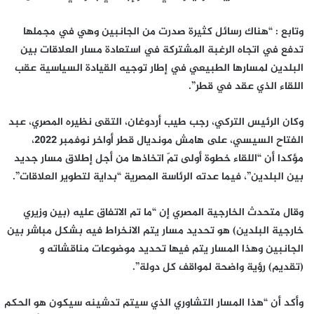
وتابع : “هناك رسائل كثيرة صدرت من الجانبين وهي في مجملها
تدفع في اتجاه الرغبة المشتركة في استعادة مسار العلاقات بين
البلدين لمسارها الطبيعي في إطار توجيه القيادة السياسية عقب
اللقاء الذي عقد في قطر”.
وكان الرئيس التركي، رجب طيب أردوغان، التقى نظيره المصري، عبد
الفتاح السيسي، على هامش مونديال قطر أواخر نوفمبر 2022،
مؤكدا أن “اللقاء خطوة أولى تمّ اتخاذها من أجل إطلاق مسار جديد
بين البلدين”، فيما عدته الرئاسة المصرية “بداية لتطوير العلاقات”.
وقال متحدث الخارجية المصري إن “ما تم الاتفاق عليه (بين وزيري
خارجية البلدين) هو تحديد مسار يتم الانخراط فيه بشكل مباشر بين
الجانبين وهذا المسار يتم فيها تحديد موضوعات مناقشاته و
(تقديم) رؤية واضحة لمواقف كل دولة”.
وأكد أن “هذا المسار التشاوري الذي سيتم تدشينه سيكون هو الحكم