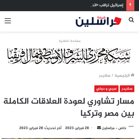
إسرائيل تراقب «اتفاق مكة» بقلق.. تحالف تركيا والسعودية وباكستان يفتح أسئلة جديدة حول ميزان القوى الإقليمي
بحث
الق
عن
مساحة اعلانية
الرئيسية
/
سلايدر
سلايدر
عربي و دولي
مسار تشاوري لعودة العلاقات الكاملة
بين مصر وتركيا
أرسل
خاص - مراسلين
28 فبراير، 2023
آخر تحديث: 28 فبراير، 2023
بريدا