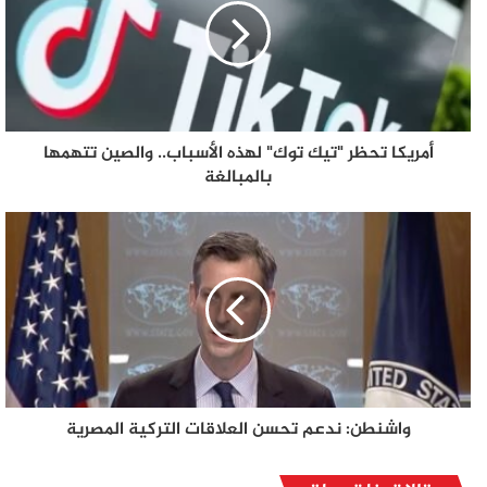
أمريكا تحظر "تيك توك" لهذه الأسباب.. والصين تتهمها
بالمبالغة
واشنطن: ندعم تحسن العلاقات التركية المصرية