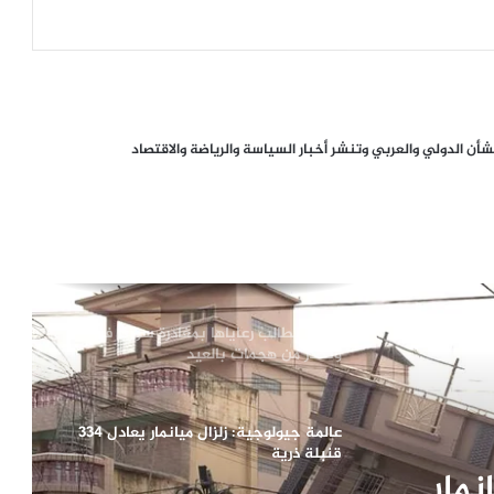
البرهان يعلن تطهير الخرطوم من مليشيات
الدعم السريع
العشائر الفلسطينية تحذر من محاولات زرع
ن الدولي والعربي وتنشر أخبار السياسة والرياضة والاقتصاد
الفتنة في غزة
استشهاد الناطق باسم حماس عبد
اللطيف القانوع بقصف خيمته شمالي غزة
أمريكا تطالب رعاياها بمغادرة سوريا فوراً
وتحذر من هجمات بالعيد
عالمة جيولوجية: زلزال ميانمار يعادل 334
قنبلة ذرية
نمار