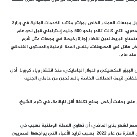
ل مبيعات العملاء الخاص بمؤشر مكتب الخدمات المالية في وزارة
البريد البريطانية، أنّ الرحلة السياحية إلى منتجع سياحي مصري، التي كانت تقدر بنحو 500 جنيه إسترليني قبل نحو عام
من فرص استمتاع البريطانيين لقضاء إجازة رخيصة في وجهات مثل شرم
ض هائل في المصروفات، بنفس المدة الزمنية والمستوى الفندقي
منذ عام.
لبيزو المكسيكي والدولار الجامايكي، منذ انتشار وباء كورونا، أدى
 انخفاض قيمة العطلات الخاصة بالسائحين من حاملي الجنيه
 على رحلات أرخص، ودفع تكلفة أقل للإقامة، في شرم الشيخ،
 مصر لشهر يناير الماضي، أن تهاوي العملة الوطنية تسبب في
تراجع حركة السياحة الداخلية بنسبة 42.8% مقارنة بنفس الفترة من عام 2022، بسبب تزايد الأعباء التي يواجهها المصريون،