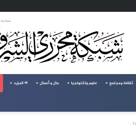
 تحالف تركيا والسعودية وباكستان يفتح أسئلة جديدة حول ميزان القوى الإقليمي
مساحة ا
ثقافة ومجتمع
علوم وتكنولجيا
مال و أعمال
المزيد
؟