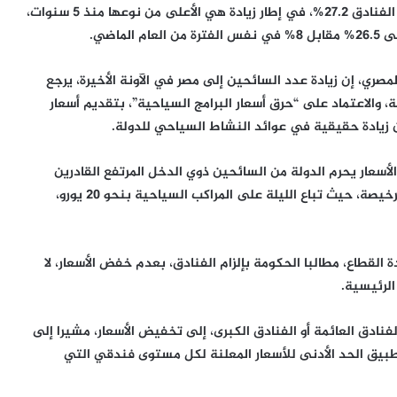
خاصة زيادة أسعار الوجبات الجاهزة بنسبة 43.1%، وخدمات الفنادق 27.2%، في إطار زيادة هي الأعلى من نوعها منذ 5 سنوات،
اضي.
صري، إن زيادة عدد السائحين إلى مصر في الآونة الأخيرة، يرجع
 والاعتماد على “حرق أسعار البرامج السياحية”، بتقديم أسعار
ن زيادة حقيقية في عوائد النشاط السياحي للدولة.
سعار يحرم الدولة من السائحين ذوي الدخل المرتفع القادرين
على تحمل مزيد من النفقات، بينما اللجوء إلى السياحة الرخيصة، حيث تباع الليلة على المراكب السياحية بنحو 20 يورو،
القطاع، مطالبا الحكومة بإلزام الفنادق، بعدم خفض الأسعار، لا
الرئيسية.
نادق العائمة أو الفنادق الكبرى، إلى تخفيض الأسعار، مشيرا إلى
تطبيق الحد الأدنى للأسعار المعلنة لكل مستوى فندقي التي