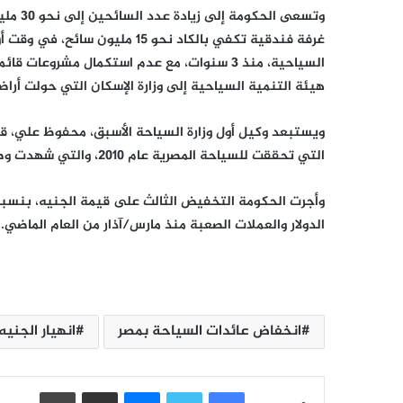
غرفة فندقية تكفي بالكاد نحو 15
السياحية، منذ 3 سنوات، مع عدم استكمال مشروع
هيئة التنمية السياحية إلى وزارة الإسكان التي حولت أرا
ويستبعد وكيل أول وزارة السياحة الأسبق، محفوظ علي، ق
التي تحققت للسياحة المصرية عام 2010، والتي شهدت وصول 14.7 مليون سائح، وايرادات تاريخية بلغت 21.5 مليار دولار.
الدولار والعملات الصعبة منذ مارس/آذار من العام الماضي.
انخفاض عائدات السياحة بمصر
انهيار الجنيه
فيسبوك
تويتر
ماسنجر
مشاركة عبر البريد
طباعة