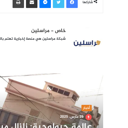
شاركها
خاص - مراسلين
شبكة مراسلين هي منصة إخبارية تهتم بالشأ
أقرأ التالي
أخبار
29 مارس، 2025
عالمة جيولوجية: زلزال ميا