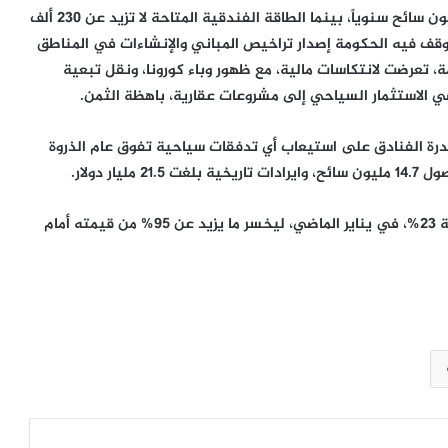
وتسعى الحكومة إلى زيادة عدد السائحين إلى نحو 30 مليون سائح سنوياً، بينما الطاقة الفندقية المتاحة لا تزيد عن 230 ألف
 مليون سائح، في وقت أوقف فيه الحكومة إصدار تراخيص المباني والإنشاءات في المناطق
ات قائمة، تعرضت لانتكاسات مالية، مع ظهور وباء كورونا، ونقل تبعية
ضي الاستثمار السياحي إلى مشروعات عقارية، باهظة الثمن.
درة الفنادق على استيعاب أي تدفقات سياحية تفوق عام الذروة
وأجرت الحكومة التخفيض الثالث على قيمة الجنيه، بنسبة 23%، في يناير الماضي، ليخسر ما يزيد عن 95% من قيمته أمام
رئيس حكومة لبنان للجيش: أوقفوا
مطلقي الصواريخ
208 شهداء..إسرائيل تتعمد قتل
الصحفيين لمنع نقل جرائمها