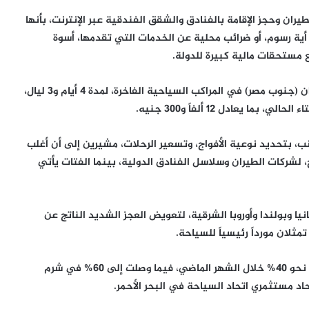
ران وحجز الإقامة بالفنادق والشقق الفندقية عبر الإنترنت، بأنها
 أية رسوم، أو ضرائب محلية عن الخدمات التي تقدمها، أسوة
 مستحقات مالية كبيرة للدولة.
وتبيع الشركات الأوروبية، الرحلات النيلية بين الأقصر وأسوان (جنوب مصر) في المراكب السياحية الفاخرة، لمدة 4 أيام و3 ليال،
نب، بتحديد نوعية الأفواج، وتسعير الرحلات، مشيرين إلى أن أغلب
، لشركات الطيران وسلاسل الفنادق الدولية، بينما الفتات يأتي
نيا وبولندا وأوروبا الشرقية، لتعويض العجز الشديد الناتج عن
تمثلان مورداً رئيسياً للسياحة.
وبلغت نسبة الإشغال في الغردقة على البحر الأحمر (شرق) نحو 40% خلال الشهر الماضي، فيما وصلت إلى 60% في شرم
تحاد مستثمري اتحاد السياحة في البحر الأحمر.