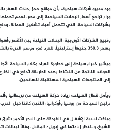
ورد مديرو شركات سياحية، بأن مواقع حجز رحلات السفر بالطي
وراء تراجع أسعار الرحلات السياحية إلى مصر، لعدم تحملها
بشركات السياحة، التي تتحمل أعباء تشغيل العمالة، ودفع
بسعر 350.3 جنيهاً إسترلينياً، للفرد في موسم الذروة بالشتاء الحالي، بما يعادل 12 ألفاً و300 جنيه.
ويشير خبراء سياحة إلى خطورة انفراد وكلاء السياحة الأجا
العوائد الناتجة عن النشاط بهذه الطريقة تُدفع في الخارج
إلى المنتجعات السياحية المستقبلة للسائحين.
ويأمل قطاع السياحة زيادة حركة السياحة من بريطانيا وألما
تراجع السياحة من روسيا وأوكرانيا، اللتين كانتا قبل الحرب 
الشيخ، وينتظر زيادتها في إبريل/ المقبل، وفقاً لبيانات ا