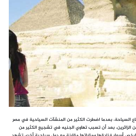
اع السياحة، بعدما اضطرت الكثير من المنشآت السياحية في مصر
 الزائرين، بعد أن تسبب تهاوي الجنيه في تشجيع الكثير من
لرخص أسعار فنادقها ومزاراتها مقارنة مع دول سياحية أخرى تشهد