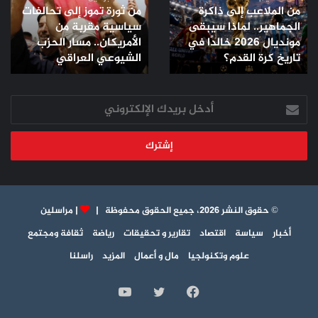
من الملاعب إلى ذاكرة
من ثورة تموز إلى تحالفات
الجماهير..
تحالفات
الجماهير.. لماذا سيبقى
سياسية مقربة من
لماذا
سياسية
مونديال 2026 خالدًا في
الأمريكان.. مسار الحزب
سيبقى
مقربة
مونديال
تاريخ كرة القدم؟
من
الشيوعي العراقي
2026
الأمريكان..
خالدًا
مسار
في
أدخل
الحزب
تاريخ
بريدك
الشيوعي
كرة
الإلكتروني
العراقي
القدم؟
© حقوق النشر 2026، جميع الحقوق محفوظة |
|
مراسلين
أخبار
سياسة
اقتصاد
تقارير و تحقيقات
رياضة
ثقافة ومجتمع
علوم وتكنولجيا
مال و أعمال
المزيد
راسلنا
فيسبوك
تويتر
يوتيوب