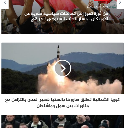
منذ أسبوعين
من ثورة تموز إلى تحالفات سياسية مقربة من
الأمريكان.. مسار الحزب الشيوعي العراقي
كوريا الشمالية تطلق صاروخا بالستيا قصير المدى بالتزامن مع
مناورات بين سول وواشنطن