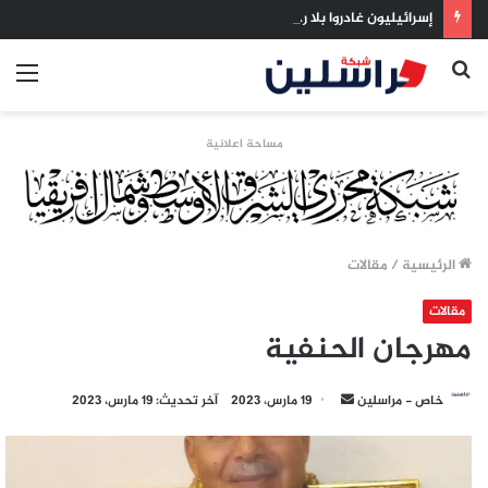
إسرائيليون غادروا بلا رجعة: اخترنا الهجرة لنعيش بلا خوف
بحث
الق
عن
مساحة اعلانية
الرئيسية
/
مقالات
مقالات
مهرجان الحنفية
أرسل
خاص - مراسلين
19 مارس، 2023
آخر تحديث: 19 مارس، 2023
بريدا
إلكترونيا