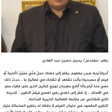
بقلم -مهندس/ يحيى حسين عبد الهادي
أحياناً وبلا سببٍ مفهوم، يقفز إلى ذهنك عملٌ فنِّيٌ مُعَيَّنٌ (أغنيةٌ أو
فيلم أو مسرحية) وأنت تشاهد أو تشارك في فعاليةٍ ما .. حدث ذلك
معي منذ أيامٍ وأنا أُتابع مهرجان توزيع كراتين الخير على فقراء مصر
في الاستاد .. إذ قفز إلى ذهني بغير تفسيرٍ فيلمُ التقرير .. للدرجة
التي شغلتني عن متابعة الفعالية الخيرية المُذاعَة.
التقرير المقصود في عنوان الفيلم لا علاقة له بتقرير الستمائة مليار