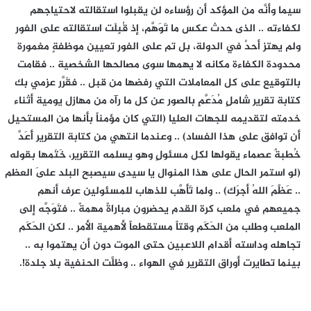
سيما وأنَّه من المؤكد أن رؤساءه لن يقبلوا استقالته لاحتياجهم
لكفاءته .. الذى حدث عكس ما تَوَهَّم، إذ قُبِلَت استقالته على الفور
ولم يهتز أحدٌ في الدولة، بل تم على الفور تعيين موظفةٍ مغمورة
محدودة الكفاءة مكانه لا يهمها سوى مصالحها الشخصية .. فقامت
بالتوقيع على كل المعاملات التي رفضها من قبل .. فقَرَّر عزمي بك
كتابة تقرير شاملٍ مُدَعَّمٍ بالصور عن كل ما رآه من مهازل يومية أثناء
خدمته لتقديمه للجهات العليا (التي كان مؤمناً بأنها من المستحيل
أن توافق على هذا الفساد) .. وعندما انتهي من كتابة التقرير أَعَدَّ
خُطبةً عصماء يقولها لكل مسئولٍ وهو يسلمه التقرير، خَتَمها بقوله
(لو استمر الحال على هذا المنوال يا سيدى سيصبح البلد علَى العظم
.. عَظَّمَ اللهُ أجرَك) .. ولما تَأهَّب للذهاب للمسئولين عرف أنهم
جميعهم في ملعب كرة القدم يحضرون مباراةً مهمةً .. فتَوَجَّه إلى
الملعب وطلب من الحَكَم وقتاً مستقطعاً لأهمية الأمر .. لكن الحَكَم
تجاهله وداسته أقدام اللاعبين حتى الموت دون أن يهتموا به ..
بينما تطايرت أوراق التقرير في الهواء .. وظلَّت الحنفية بلا جلدة!.