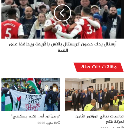
أرسنال يدك حصون كريستال بالاس بالأربعة ويحافظ على
القمة
مقالات ذات صلة
تداعيات نتائج المؤتمر الثامن
“وطنٌ لم أره… لكنه يسكنني”
لحركة فتح
18 مايو، 2026