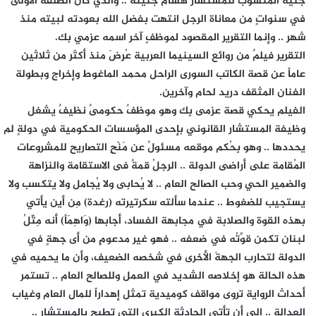
جنيه المنسوب للمستشار هشام جنينة .. والذي كان الطلقة الأولى
في سنواتٍ من معاناة الرجل انتهت بفضل الله بعودته لبيته منذ
شهر .. وإنما التقرير المقصود لموظفٍ آخر اسمه عزمي بك.
التقرير فيلمٌ من روائع السينيما العربية عُرِضَ منذ أكثر من ثلاثين
عاماً عن قصة الكاتب السورى الراحل محمد الماغوط وإخراج وبطولة
الفنان المثقف دريد لحام وآخرين.
الفيلم يحكي قصة عزمى بِك وهو موظفٌ حكومىٌ نظيفٌ يشغل
وظيفة المستشار القانوني بإحدى المؤسسات الحكومية في دولةٍ لم
يحددها .. وهو بِحُكم موقعه مسئولٌ عن مَنْحِ التصاريح للمشروعات
المُقامة على أراضى الدولة .. الرجلُ قمةٌ فى الاستقامة والنزاهة
والضمير الحي وحب الصالح العام .. لا يُحابى ولا يُجامل ولا يتكسب ولا
يستجيب للضغوط .. عندما سألته سكرتيرته (رغدة) مِن أين يأتي
بهذه القوة والصلابة في مجابهة الفساد، أجابها (وَاهِمَاً) أنه مِثْلُ
لبنان تكمن قوَّتُه في ضعفه .. فهو غير مدعومٍ من أى جهةٍ في
الدولة لتحارب الجهةَ الأخرى في شخصه الضعيف، وأن ما يحميه في
هذه الحالة هو إخلاصه الشديد في العمل وللصالح العام .. تستمر
أحداث الرواية تروى مواقف كوميدية تمثل إهداراً للمال العام وغياب
العدالة .. إلى أن تأتي الحادثة الكبرى التي تطيح بالمستشار ..