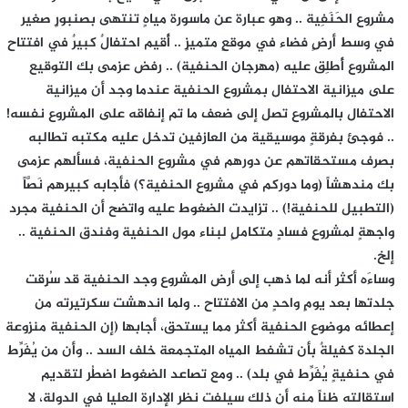
مشروع الحَنَفِية .. وهو عبارة عن ماسورة مياهٍ تنتهى بصنبورٍ صغير
في وسط أرضٍ فضاء في موقعٍ متميزٍ .. أُقيم احتفالٌ كبيرٌ في افتتاح
المشروع أُطلِق عليه (مهرجان الحنفية) .. رفض عزمى بك التوقيع
على ميزانية الاحتفال بمشروع الحنفية عندما وجد أن ميزانية
الاحتفال بالمشروع تصل إلى ضعف ما تم إنفاقه على المشروع نفسه!
.. فوجئ بفرقةٍ موسيقية من العازفين تدخل عليه مكتبه تطالبه
بصرف مستحقاتهم عن دورهم في مشروع الحنفية، فسألهم عزمى
بك مندهشاً (وما دوركم في مشروع الحنفية؟) فأجابه كبيرهم نَصَّاً
(التطبيل للحنفية!) .. تزايدت الضغوط عليه واتضح أن الحنفية مجرد
واجهةٍ لمشروعِ فسادٍ متكاملٍ لبناء مول الحنفية وفندق الحنفية ..
إلخ.
وساءَه أكثر أنه لما ذهب إلى أرض المشروع وجد الحنفية قد سُرِقت
جلدتها بعد يومٍ واحدٍ من الافتتاح .. ولما اندهشت سكرتيرته من
إعطائه موضوع الحنفية أكثر مما يستحق، أجابها (إن الحنفية منزوعة
الجلدة كفيلةٌ بأن تشفط المياه المتجمعة خلف السد .. وأن من يُفَرِّط
في حنفيةٍ يُفَرِّط في بلد) .. ومع تصاعد الضغوط اضطُر لتقديم
استقالته ظناً منه أن ذلك سيلفت نظر الإدارة العليا في الدولة، لا