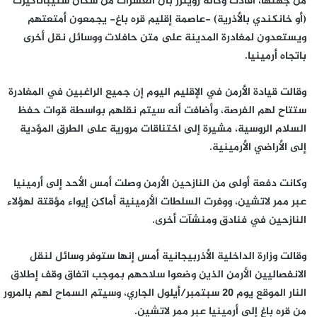
من جهتها، أفادت وكالة رويترز بأن العشرات من سكان ستيباناكيرت
(أو خانكندي بالأذرية) -عاصمة إقليم قره باغ- يجمعون أمتعتهم
ويستعدون لمغادرة المدينة على متن حافلات ووسائل نقل أخرى
باتجاه أرمينيا.
وقالت قيادة الأرمن في الإقليم اليوم إن جميع الراغبين في المغادرة
ستتاح لهم الفرصة، وأضافت أنه سيتم نقلهم بواسطة قوات حفظ
السلام الروسية، مشيرة إلى اختناقات مرورية على الطرق المؤدية
إلى الأراضي الأرمينية.
وكانت دفعة أولى من النازحين الأرمن وصلت أمس الأحد إلى أرمينيا
عبر ممر لاتشين، ووفرت السلطات الأرمينية أماكن إيواء مؤقتة لهؤلاء
النازحين في فنادق ومنشآت أخرى.
وقالت وزارة الداخلية الأذربيجانية أمس إنها ستوفر وسائل لنقل
الانفصاليين الأرمن الذين وضعوا سلاحهم بموجب اتفاق وقف إطلاق
النار الموقع يوم 20 سبتمبر/أيلول الجاري، وسيتم السماح لهم بالمرور
من قره باغ إلى أرمينيا عبر ممر لاتشين.