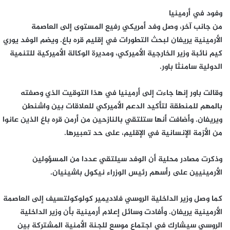
وفود في أرمينيا
من جانب آخر، وصل وفد أمريكي رفيع المستوى إلى العاصمة
الأرمينية يريفان لبحث التطورات في إقليم قره باغ. ويضم الوفد يوري
كيم نائبة وزير الخارجية الأميركي، ومديرة الوكالة الأميركية للتنمية
الدولية سامنثا باور.
وقالت باور إنها جاءت إلى أرمينيا في هذا التوقيت الذي وصفته
بالمهم للمنطقة لتأكيد الدعم الأميركي للعلاقات بين واشنطن
ويريفان. وأضافت أنها ستلتقي بالنازحين من أرمن قره باغ الذين عانوا
من الأزمة الإنسانية في الإقليم، على حد تعبيرها.
وذكرت مصادر محلية أن الوفد سيلتقي عددا من المسؤولين
الأرمينيين على رأسهم رئيس الوزراء نيكول باشينيان.
كما وصل وزير الداخلية الروسي فلاديمير كولوكولتسيف إلى العاصمة
الأرمينية يريفان. وأفادت وسائل إعلام أرمينية بأن وزير الداخلية
الروسي سيشارك في اجتماع موسع للجنة الأمنية المشتركة بين