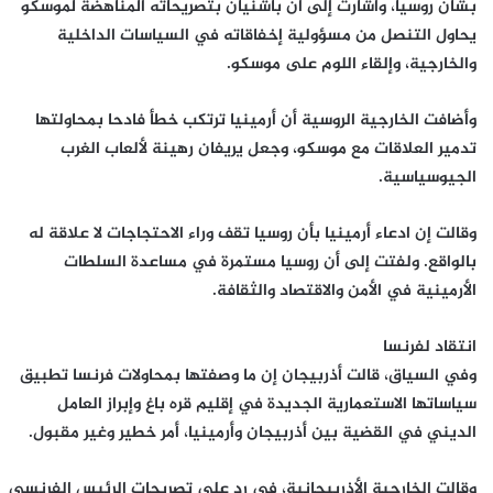
بشأن روسيا، وأشارت إلى أن باشنيان بتصريحاته المناهضة لموسكو
يحاول التنصل من مسؤولية إخفاقاته في السياسات الداخلية
والخارجية، وإلقاء اللوم على موسكو.
وأضافت الخارجية الروسية أن أرمينيا ترتكب خطأ فادحا بمحاولتها
تدمير العلاقات مع موسكو، وجعل يريفان رهينة لألعاب الغرب
الجيوسياسية.
وقالت إن ادعاء أرمينيا بأن روسيا تقف وراء الاحتجاجات لا علاقة له
بالواقع. ولفتت إلى أن روسيا مستمرة في مساعدة السلطات
الأرمينية في الأمن والاقتصاد والثقافة.
انتقاد لفرنسا
وفي السياق، قالت أذربيجان إن ما وصفتها بمحاولات فرنسا تطبيق
سياساتها الاستعمارية الجديدة في إقليم قره باغ وإبراز العامل
الديني في القضية بين أذربيجان وأرمينيا، أمر خطير وغير مقبول.
وقالت الخارجية الأذربيجانية، في رد على تصريحات الرئيس الفرنسي