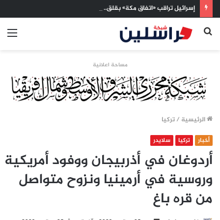
إسرائيل تراقب «اتفاق مكة» بقلق.. تحالف تركيا والسعودية وباكستان يفتح أسئلة جديدة حول ميزان القوى الإقليمي
بحث
الق
عن
مساحة اعلانية
الرئيسية
/
تركيا
أخبار
تركيا
سلايدر
أردوغان في أذربيجان ووفود أمريكية
وروسية في أرمينيا ونزوح متواصل
من قره باغ