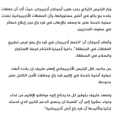
وزار الرئيس التركي رجب طيب أردوغان أذربيجان، حيث أكد أن علاقات
بلاده مع باكو في أعلى مستوياتها، وأن السلطات الأذربيجانية نفذت
عملية ناجحة على ما وصفه بالإرهاب في قره باغ دون إيقاع خسائر
في صفوف المدنيين.
وأضاف أردوغان أن “انتصار أذربيجان في قره باغ يعزز فرص تطبيع
العلاقات في المنطقة”، داعيا أرمينيا لاغتنام فرصة الاستقرار
والسلام في المنطقة.
من جانبه، قال الرئيس الأذربيجاني إلهام علييف إن بلاده أنهت
عملية أمنية ناجحة في إقليم قره باغ، وحققت الأمن الكامل على
حدودها.
وتعهد علييف بتوفير كل ما يحتاج إليه مواطنو الإقليم من غذاء
ودواء، مشيرا إلى أن “شعبنا لن ينسى الدعم الكبير الذي قدمته
تركيا وتأكيدها أن قره باغ أرض أذربيجانية”.