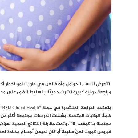
مراجعة دولية كبيرة نُشرت حديثًا، بتسليط الضوء على مدى
فيروس كورونا لهنّ سلبية أو كان لديهن أجسام مضادة لهذا