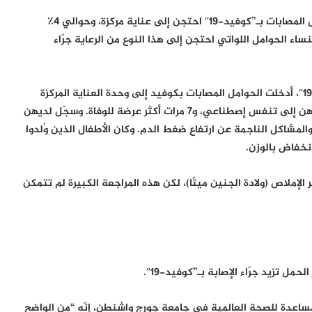
ومن خلال الدراسات، تبيّن أنّ حوالي 3٪ من النساء الحوامل المصابات بـ”كوفيد-19″ احتجن إلى عناية مركزة، وحوالي 4٪
ساء الحوامل اللواتي احتجن إلى هذا النوع من الرعاية جرّاء
وبالمقارنة مع النساء الحوامل اللواتي لم يصبن بـ”كوفيد-19″، أدخلت الحوامل المصابات بكوفيد إلى وحدة العناية المركزة
بمعدل 4 مرات تقريبًا، وكنّ أكثر عرضة بمعدل 15 مرة لحاجتهن إلى تنفس إصطناعي، و7 مرات أكثر عرضة للوفاة. وسجّل لديهن
والمشاكل الناجمة عن ارتفاع ضغط الدم. وكان الأطفال الذين وُلدوا
أن “كوفيد-19” قد يزيد من خطر الإملاص (ولادة الجنين ميتًا)، لكن هذه المراجعة الكبيرة لم تتمكن
ل تزيد جرّاء الإصابة بـ”كوفيد-19″.
مساعدة للصحة العالمية في جامعة جورج واشنطن، إنّه “من الواضح