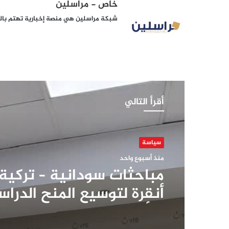
خاص - مراسلين
شبكة مراسلين هي منصة إخبارية تهتم بالشأ
أقرأ التالي
سياسة
منذ أسبوع واحد
مباحثات سودانية – تركية
أنقرة لتوسيع المنح الدراس
وتأهيل الكوادر الوطنية