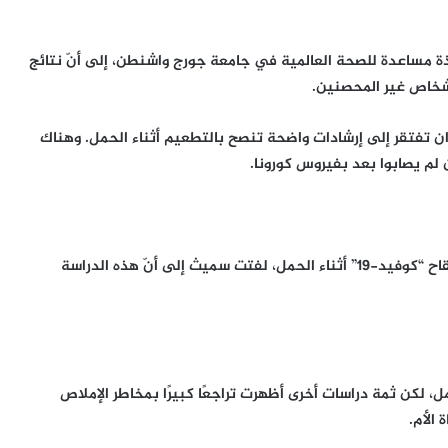
ة مساعدة للصحة العالمية في جامعة جورج واشنطن، إلى أنّ نتائج
لدان تفتقر إلى إرشادات واضحة تنصح بالتطعيم أثناء الحمل. وهناك
لم يصابوا بعد بفيروس كورونا.
وبالنسبة للأشخاص الذين يحاولون تقييم مخاطر وفوائد لقاح “كوفيد-19” أثناء الحمل، لفتت سميث إلى أنّ هذه الدراسة
ل، لكن ثمة دراسات أخرى أظهرت تراجعًا كبيرًا بمخاطر الإملاص
 الأم.