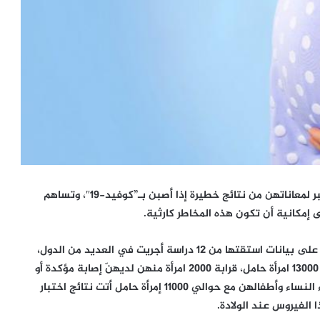
تتعرض النساء الحوامل وأطفالهن في طور النمو لخطر أكبر لمعاناتهن من نتائج خطيرة إذا أصبن بـ”كوفيد-19″، وتساهم
 إمكانية أن تكون هذه المخاطر كارثية.
وتعتمد الدراسة المنشورة في مجلة “BMJ Global Health” على بيانات استقتها من 12 دراسة أجريت في العديد من الدول،
ضمنًا الولايات المتحدة. وشملت الدراسات مجتمعة أكثر من 13000 امرأة حامل، قرابة 2000 امرأة منهن لديهنّ إصابة مؤكدة أو
محتملة بـ”كوفيد-19″. وتمت مقارنة النتائج الصحية لهؤلاء النساء وأطفالهن مع حوالي 11000 إمرأة حامل أتت نتائج اختبار
 الفيروس عند الولادة.