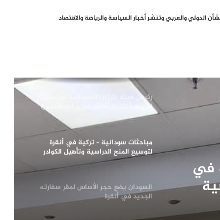
عودة أكثر من 141 ألف لاجئ سوري عبر
الأردن منذ سقوط نظام الأسد
ن الدولي والعربي وتنشر أخبار السياسة والرياضة والاقتصاد
من هرمز إلى أوكرانيا.. ماذا قالت الصحافة
العالمية اليوم؟
رئيس هيئة الأركان السودانية لمراسلين:
لن يهدأ لنا بال حتى تحرير آخر شبر من
تراب الوطن وإنهاء التمرد
مباحثات سودانية – تركية في أنقرة
لتوسيع المنح الدراسية وتأهيل الكوادر
الوطنية
 في
ية
السودان يضع حجر الأساس لمقر سفارته
الجديد في أنقرة