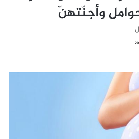
وامل وأجنّتهنّ
ل