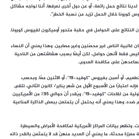
لدينا نتائج حمل رائعة، أو عن دول أخرى نعرفها، أننا نواجه مشاكل
روس كورونا خلال الحمل تزيد من نسبة الخطر”.
 النتائج على الحوامل في حقبة متحور أوميكرون لفيروس كورونا.
ن غالبية الناس غير محصّنين وغير مصابين. وهذا يعني أن النساء
ر ليس فقط لأنهن حوامل، لكن أيضًا بسبب هشاشتهن من الناحية
 تساعدهنّ على مكافحة العدوى.
ومنذ ذلك الحين، حصل العديد من النساء الحوامل على التطعيم، أو أصبن بفيروس “كوفيد-19″، أو الاثنين معًا. وبحسب
راكز الأمريكية لمكافحة الأمراض والسيطرة عليها (CDC)، فإنه اعتبارًا من الأسبوع الأول من شهر يناير/ كانون الثاني، تلقى
حوالي 72٪ من الحوامل في الولايات المتحدة سلسلتهن الأولية من لقاحات “كوفيد-19″، ويُقدر أنّ حوالي 95٪ من الأمريكيين
أو تم تطعيمهم ضده. وهذا يعني أنه يحتمل أن يتمتعن ببعض الذاكرة المناعية
ت. وتظهر بيانات المراكز الأمريكية لمكافحة الأمراض والسيطرة
جرعة معززة محدثة، ما يعني أن العديد منهنّ قد لا يتمتّعن بالقدر ذاته