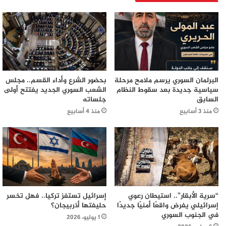
البرلمان السوري يرسم ملامح مرحلة
بحضور الشرع وأداء القسم.. مجلس
سياسية جديدة بعد سقوط النظام
الشعب السوري الجديد يفتتح أولى
السابق
جلساته
منذ 3 أسابيع
منذ 4 أسابيع
“سرية الأبقار”.. استيطان رعوي
إسرائيل تستفز تركيا.. فهل تخسر
إسرائيلي يفرض واقعًا أمنيًا جديدًا
حليفتها أذربيجان؟
في الجنوب السوري
1 يوليو، 2026