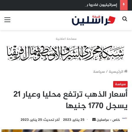
إسرائيليون غادروا بلا رجعة: اخترنا الهجرة لنعيش بلا خوف
بحث
الق
عن
مساحة اعلانية
الرئيسية
/
سياسة
سياسة
أسعار الذهب ترتفع محليا وعيار 21
يسجل 1770 جنيها
أرسل
خاص - مراسلين
25 يناير، 2023
آخر تحديث: 25 يناير، 2023
بريدا