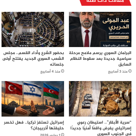
مقالات ذات صلة
البرلمان السوري يرسم ملامح مرحلة
بحضور الشرع وأداء القسم.. مجلس
سياسية جديدة بعد سقوط النظام
الشعب السوري الجديد يفتتح أولى
السابق
جلساته
منذ 3 أسابيع
منذ 4 أسابيع
“سرية الأبقار”.. استيطان رعوي
إسرائيل تستفز تركيا.. فهل تخسر
إسرائيلي يفرض واقعًا أمنيًا جديدًا
حليفتها أذربيجان؟
في الجنوب السوري
1 يوليو، 2026