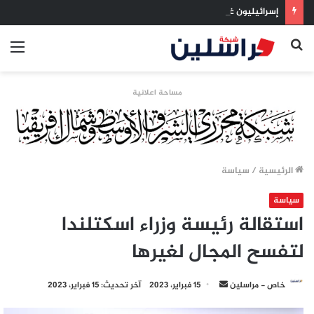
إسرائيليون غادروا بلا رجعة: اخترنا الهجرة لنعيش بلا خوف
بحث
الق
عن
مساحة اعلانية
الرئيسية
/
سياسة
سياسة
استقالة رئيسة وزراء اسكتلندا
لتفسح المجال لغيرها
أرسل
خاص - مراسلين
15 فبراير، 2023
آخر تحديث: 15 فبراير، 2023
بريدا