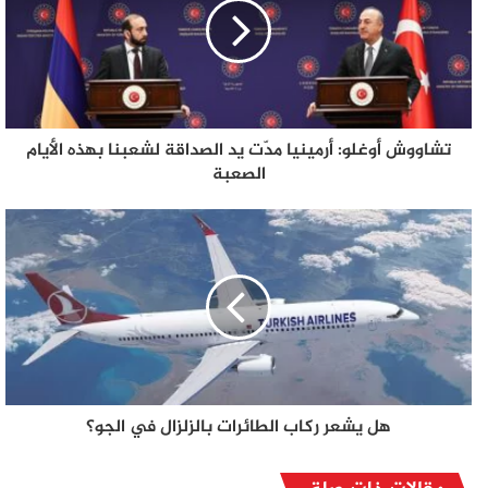
تشاووش أوغلو: أرمينيا مدّت يد الصداقة لشعبنا بهذه الأيام
الصعبة
هل يشعر ركاب الطائرات بالزلزال في الجو؟