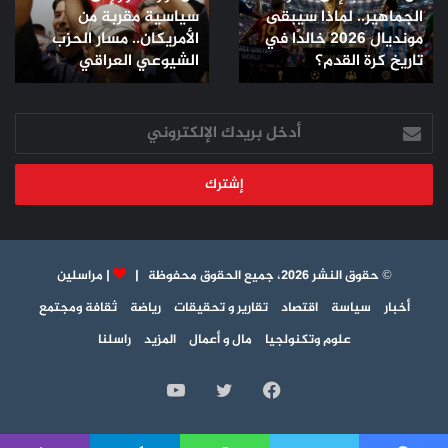
الجماهير.. لماذا سيبقى
سياسية مقربة من
لماذا
سياسية
مونديال 2026 خالدًا في
الأمريكان.. مسار الحزب
سيبقى
مقربة
مونديال
تاريخ كرة القدم؟
من
الشيوعي العراقي
2026
الأمريكان..
خالدًا
مسار
في
أدخل
الحزب
تاريخ
بريدك
الشيوعي
كرة
الإلكتروني
العراقي
القدم؟
© حقوق النشر 2026، جميع الحقوق محفوظة |
|
مراسلين
أخبار
سياسة
اقتصاد
تقارير و تحقيقات
رياضة
ثقافة ومجتمع
علوم وتكنولجيا
مال و أعمال
المزيد
راسلنا
فيسبوك
تويتر
يوتيوب