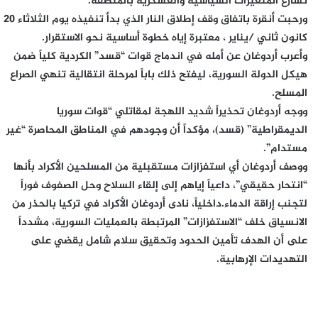
تسارع المتغيرات السياسية والعسكرية بالمنطقة.
ورحبت أنقرة باتفاق وقف إطلاق النار الذي بدأ تنفيذه يوم الثلاثاء 20
كانون ثاني /يناير ، معتبرة إياه خطوة أساسية نحو الاستقرار.
وأعرب أردوغان عن أمله في اندماج قوات “قسد” الكردية كلياً ضمن
هيكل الدولة السورية، ليفتح ذلك باباً لمرحلة انتقالية تنهي الصراع
المسلح.
ووجه أردوغان تحذيراً شديد اللهجة لمقاتلي “قوات سوريا
الديمقراطية” (قسد)، مؤكداً أن وجودهم في المناطق المحاصرة “غير
مستدام”.
ووصف أردوغان أي استفزازات مستقبلية من المسلحين الأكراد بأنها
“انتحار حقيقي”، داعياً إياهم إلى إلقاء السلاح وحل الصفوف فوراً
لتجنب إراقة الدماء.داخلياً، نادى أردوغان الأكراد في تركيا بالحذر من
الانسياق خلف “الاستفزازات” المرتبطة بالعمليات السورية، مشدداً
على أن الهدف تأمين الحدود وتحقيق سلام شامل يقضي على
التهديدات الإرهابية.