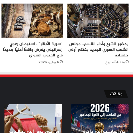
بحضور الشرع وأداء القسم.. مجلس
“سرية الأبقار”.. استيطان رعوي
الشعب السوري الجديد يفتتح أولى
إسرائيلي يفرض واقعًا أمنيًا جديدًا
جلساته
في الجنوب السوري
منذ 4 أسابيع
6 يوليو، 2026
مقالات
من
من
الملاعب
ثورة
إلى
تموز
ذاكرة
إلى
منذ 6 أيام
منذ أسبوعين
من الملاعب إلى ذاكرة
من ثورة تموز إلى تحالفات
الجماهير..
تحالفات