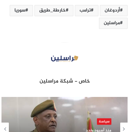
أردوغان
ترامب
خارطة_طريق
سوريا
مراسلين
خاص - شبكة مراسلين
سياسة
منذ أسبوع واحد