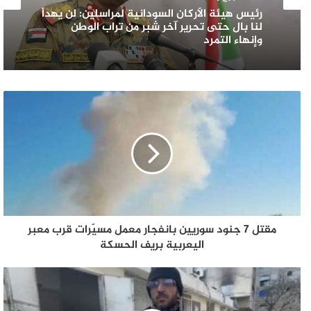
رئيس هيئة الأركان السودانية لمراسلين: لن يهدأ
لنا بال حتى تحرير آخر شبر من تراب الوطن
وإنهاء التمرد
مقتل 7 جنود سوريين بانفجار معمل مسيّرات قرب معبر
اليعربية بريف الحسكة