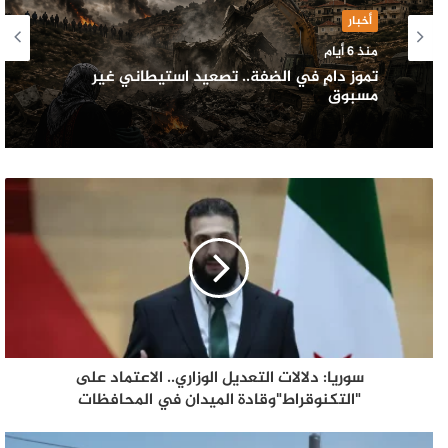
أخبار
منذ 6 أيام
تموز دامٍ في الضفة.. تصعيد استيطاني غير
مسبوق
سوريا: دلالات التعديل الوزاري.. الاعتماد على
"التكنوقراط"وقادة الميدان في المحافظات