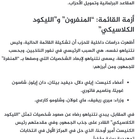
المقاعد البرلمانية وتمويل الأحزاب.
أزمة القائمة: “المنفرون” و”الليكود
الكلاسيكي”
أظهرت دراسات داخلية للحزب أن تشكيلة القائمة الحالية، وليس
نتنياهو نفسه، هي السبب الرئيسي في نفور الناخبين. وبحسب
الصحيفة، يسعى نتنياهو لإبعاد الشخصيات التي وصفها بـ “المنفرة”
للجمهور، ومن أبرزهم:
أعضاء كنيست:
إيلي دلال، ديفيد بيتان، دان إيلوز، شاسون
غويتا، وناسيم فاتوري.
وزراء:
ميري ريغيف، ماي غولان، وشلومو كارعي.
في المقابل، يبدي نتنياهو رضاه عن صعود شخصيات تمثل “الليكود
الكلاسيكي” القادر على جذب الجمهور، وفي مقدمتهم رئيس
الكنيست
أمير أوحنا
، الذي حل في المركز الأول في انتخابات
تمهيدية رمزية مؤخراً.