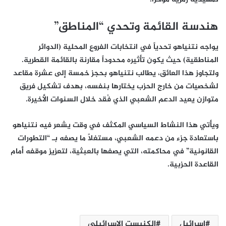
هندسة القائمة وتحدي “المناطق”
يواجه نتنياهو تحدياً في انتخابات الفروع المحلية (الدوائر
المناطقية) حيث يكون تأثيره محدوداً مقارنة بالقائمة القطرية.
ولتجاوز هذا العائق، يطالب نتنياهو بحجز
خمسة إلى عشرة مقاعد
لشخصيات من خارج الحزب يختارها بنفسه، بهدف تشكيل فريق
متوازن يعيد الدعم الشعبي الذي فُقد خلال السنوات الأخيرة.
ويأتي هذا النشاط السياسي المكثف في وقت يشعر فيه نتنياهو
باستعادة جزء من دعمه الشعبي، مستغلاً ما يصفه بـ “التطورات
القانونية” في محاكمته، التي يصفها بالعبثية، لتعزيز موقفه أمام
القاعدة الحزبية.
إسرائيل
الكنيست الإسرائيلي