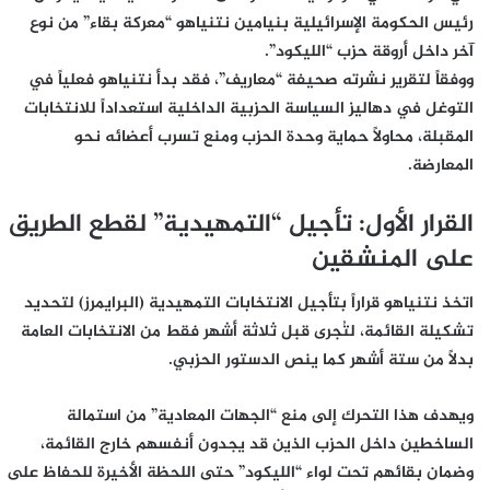
رئيس الحكومة الإسرائيلية بنيامين نتنياهو “معركة بقاء” من نوع
آخر داخل أروقة حزب “الليكود”.
ووفقاً لتقرير نشرته صحيفة “معاريف”، فقد بدأ نتنياهو فعلياً في
التوغل في دهاليز السياسة الحزبية الداخلية استعداداً للانتخابات
المقبلة، محاولاً حماية وحدة الحزب ومنع تسرب أعضائه نحو
المعارضة.
القرار الأول: تأجيل “التمهيدية” لقطع الطريق
على المنشقين
اتخذ نتنياهو قراراً بتأجيل الانتخابات التمهيدية (البرايمرز) لتحديد
تشكيلة القائمة، لتُجرى قبل ثلاثة أشهر فقط من الانتخابات العامة
بدلاً من ستة أشهر كما ينص الدستور الحزبي.
ويهدف هذا التحرك إلى منع “الجهات المعادية” من استمالة
الساخطين داخل الحزب الذين قد يجدون أنفسهم خارج القائمة،
وضمان بقائهم تحت لواء “الليكود” حتى اللحظة الأخيرة للحفاظ على