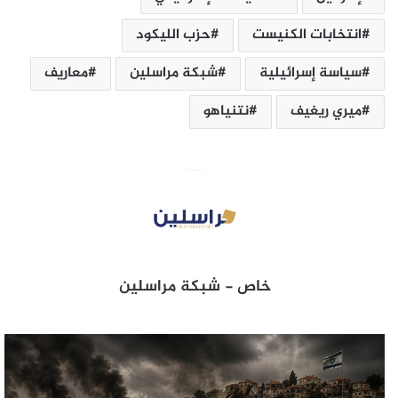
انتخابات الكنيست
حزب الليكود
سياسة ‏إسرائيلية
شبكة مراسلين‎
معاريف
ميري ريغيف
نتنياهو
خاص - شبكة مراسلين