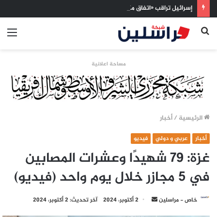
إسرائيل تراقب «اتفاق مكة» بقلق.. تحالف تركيا والسعودية وباكستان يفتح أسئلة جديدة حول ميزان القوى الإقليمي
بحث
الق
عن
مساحة اعلانية
الرئيسية
/
أخبار
أخبار
عربي و دولي
فيديو
غزة: 79 شهيدًا وعشرات المصابين
في 5 مجازر خلال يوم واحد (فيديو)
أرسل
خاص - مراسلين
2 أكتوبر، 2024
آخر تحديث: 2 أكتوبر، 2024
بريدا