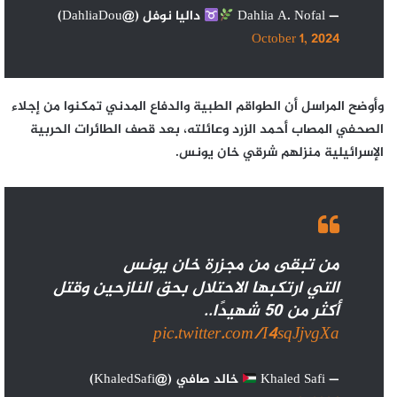
— Dahlia A. Nofal
‏داليا نوفل (@DahliaDou)
October 1, 2024
وأوضح المراسل أن الطواقم الطبية والدفاع المدني تمكنوا من إجلاء
الصحفي المصاب أحمد الزرد وعائلته، بعد قصف الطائرات الحربية
الإسرائيلية منزلهم شرقي خان يونس.
من تبقى من مجزرة خان يونس
التي ارتكبها الاحتلال بحق النازحين وقتل
أكثر من 50 شهيدًا..
pic.twitter.com/I4sqJjvgXa
— Khaled Safi
خالد صافي (@KhaledSafi)