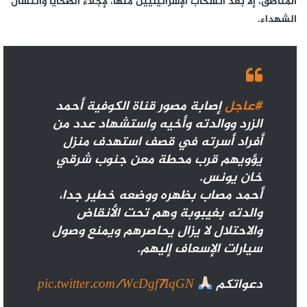
المناطق، إلا بعد انسحاب الإسرائيليين منها، لإجلاء الضحايا وانتشال
الشهداء.
#عاجل
إصابة مصور قناة الكوفية أحمد
الزرد ووالدته وأخيه واستشهاد عدد من
أفراد أسرته في قصف استهدف منزل
يؤويهم قرب محطة معن جنوب شرقي
خان يونس.
أحمد مصاب بظهره ووضعه خطير جدا،
والدته بغيبوبة وهم تحت الأنقاض
والاحتلال لا يزال يحاصرهم ويمنع وصول
سيارات الإسعاف إليهم.
دعواتكم
pic.twitter.com/WcDgf7IqGN