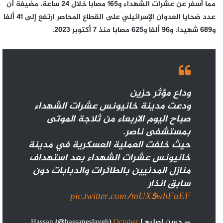
مما أسفر عن عشرات الشهداء و165 مصابا خلال 24 ساعة، مضيفة أن
عدد ضحايا العدوان الإسرائيلي على القطاع المحاصر ارتفع إلى 41 ألفا
و689 شهيدا، و96 ألفا و625 مصابا منذ 7 أكتوبر 2023.
وداع مؤثر حزين
ودعت مدينة خانيونس عشرات الشهداء
صباح اليوم الاربعاء من ثلاجة الموتى
بمستشفى ناصر.
حيث خلفت العملية العسكرية في مدينة
خانيونس عشرات الشهداء بعد استهداف
منازل المدنيين بالطائرات والدبابات دون
سابق انذار
pic.twitter.com/mUX5whFaEF
— حسن اصليح | Hassan (@hassaneslayeh)
October