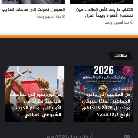
اكتئاب ما بعد كأس العالم.. حين
السجون تحولت إلى ساحات تعذيب
تنطفئ الأضواء ويبدأ الفراغ
منذ أسبوع واحد
منذ أسبوع واحد
مقالات
من
من
الملاعب
ثورة
إلى
تموز
ذاكرة
إلى
منذ 6 أيام
منذ أسبوعين
من الملاعب إلى ذاكرة
من ثورة تموز إلى تحالفات
الجماهير..
تحالفات
الجماهير.. لماذا سيبقى
سياسية مقربة من
لماذا
سياسية
مونديال 2026 خالدًا في
الأمريكان.. مسار الحزب
سيبقى
مقربة
مونديال
تاريخ كرة القدم؟
من
الشيوعي العراقي
2026
الأمريكان..
خالدًا
مسار
في
أدخل
الحزب