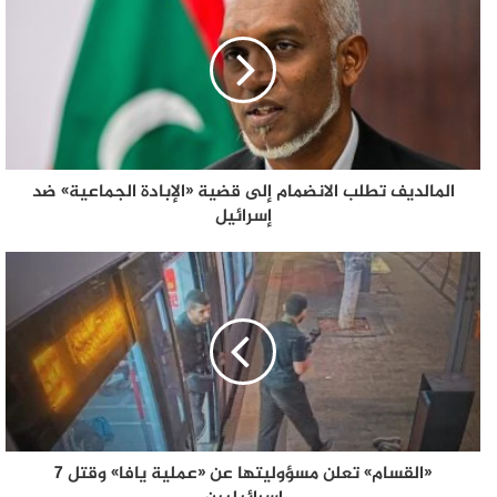
المالديف تطلب الانضمام إلى قضية «الإبادة الجماعية» ضد
إسرائيل
«القسام» تعلن مسؤوليتها عن «عملية يافا» وقتل 7