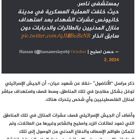
بمستشفى ناصر.
حيث خلفت العملية العسكرية في مدينة
خانيونس عشرات الشهداء بعد استهداف
منازل المدنيين بالطائرات والدبابات دون
سابق انذار
pic.twitter.com/qJI6BuBzNR
— حسن اصليح | Hassan (@hassaneslayeh)
October
2, 2024
ذكر مراسل “الأناضول” -نقلا عن شهود عيان- أن الجيش الإسرائيلي
توغل بشكل مفاجئ في تلك المناطق، وسط قصف واستهداف مباشر
لمنازل الفلسطينيين وأي شخص يتحرك هناك.
وأضاف أن الجيش الإسرائيلي قصف عشرات المنازل في تلك المناطق
التي تعود لعائلات
الزرد
واصليح والشاعر وغيرها من العائلات، ولم
تتمكن طواقم الإسعاف والدفاع المدني من الوصول إلى تلك