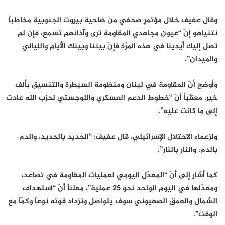
وقال عفيف خلال مؤتمرٍ صحفي من ضاحية بيروت الجنوبية مخاطباً
نتنياهو إنّ “عيون مجاهدي المقاومة ترى وآذانهم تسمع، فإن لم
تصل إليك أيدينا في هذه المرّة فإنّ بيننا وبينك الأيام والليالي
والميدان”.
وأوضح أنّ المقاومة في لبنان ومنظومة السيطرة والتنسيق بألف
خير، معقّباً أنّ “خطوط الدعم العسكري واللوجستي لحزب الله عادت
إلى ما كانت عليه”.
ولزعماء الاحتلال الإسرائيلي، قال عفيف: “الحديد بالحديد، والدم
بالدم، والنار بالنار”.
كما أشار إلى أنّ “المعدّل اليومي لعمليات المقاومة في تصاعد،
ومعدّلها في اليوم الواحد نحو 25 عملية”، معلناً أنّ “استهداف
الشمال والعمق الصهيوني سوف يتواصل وتزداد قوته نوعاً وكمّاً مع
الوقت”.