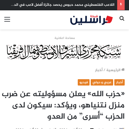
اللاعب الفلسطيني محمد حبوس يحصد جائزة أفضل لاعب في الدوري اللبناني للموسم 2025-2026
بحث
الق
عن
مساحة اعلانية
الرئيسية
/
أخبار
أخبار
عربي و دولي
فيديو
«حزب الله» يعلن مسؤوليته عن ضرب
منزل نتنياهو، ويؤكد: سيكون لدى
الحزب “أسرى” من العدو