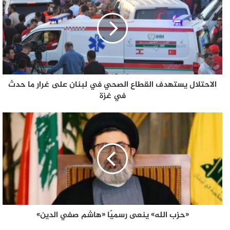
الاحتلال يستهدف القطاع الصحي في لبنان على غرار ما حدث
في غزة
«حزب الله» ينعى رسميًا «هاشم صفي الدين»