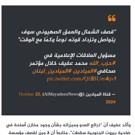
"قصف الشمال والعمق الصهيوني سوف
يتواصل وتزداد قوته نوعاً وكمّا مع الوقت"
مسؤول العلاقات الإعلامية في
#حزب_الله
محمد عفيف خلال مؤتمر
صحافي
#الميادين
#الميادين_لبنان
pic.twitter.com/Ql5BUm4qv1
— قناة الميادين (@AlMayadeenNews)
October 22,
2024
وأكّد عفيف أنّ “ذرائع العدو ومبرّراته بشأن وجود مخازن أسلحة في
ضاحية بيروت الجنوبية سقطت”، متابعاً أن لا مبرّر لقصف مؤسسة