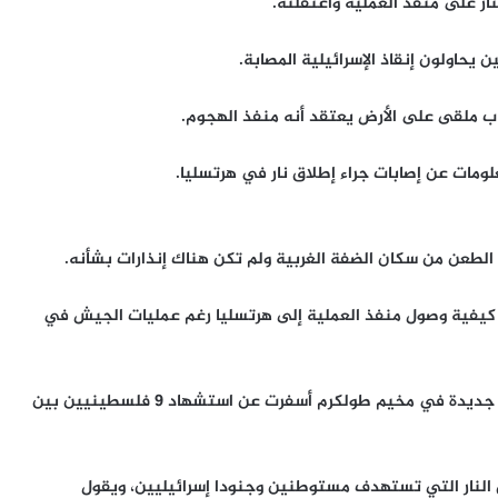
ار على منفذ العملية واعتقلته.
اولون إنقاذ الإسرائيلية المصابة.
ملقى على الأرض يعتقد أنه منفذ الهجوم.
لومات عن إصابات جراء إطلاق نار في هرتسليا.
الطعن من سكان الضفة الغربية ولم تكن هناك إنذارات بشأنه.
تحقيقا في كيفية وصول منفذ العملية إلى هرتسليا رغم عمليات الجيش في
وكان جيش الاحتلال نفذ على مدى يومين عملية عسكرية جديدة في مخيم طولكرم أسفرت عن استشهاد 9 فلسطينيين بين
 النار التي تستهدف مستوطنين وجنودا إسرائيليين، ويقول