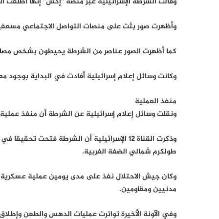
وقالت الشرطة الإسرائيلية عبر منصة “إكس” إنها أطلقت الن
وأظهرت صور بثت على منصات التواصل الاجتماعي مسعفين يح
كما أظهرت الصور عناصر من الشرطة يحيطون بشخص مصاب 
وكانت وسائل إعلام إسرائيلية أفادت في البداية بوجود مع
منفذ العملية
ونقلت وسائل إعلام إسرائيلية عن الشرطة أن منفذ عملية 
وذكرت القناة 12 الإسرائيلية أن الشرطة فتحت 
طولكرم شمالي الضفة الغربية.
مدنيين ومقاومين.
وفي الآونة الأخيرة تواترت عمليات الدهس والطعن وإطلاق