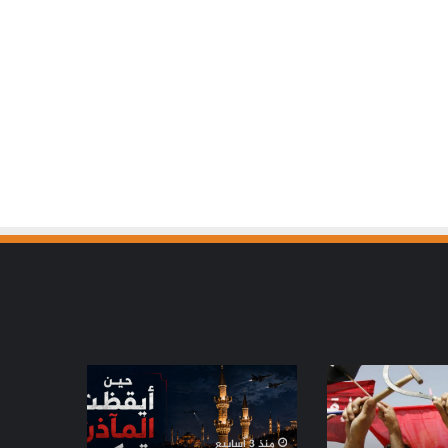
حين
أيقظت
المآذن
تركيا..
منذ 3 أسابيع