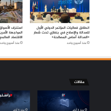
انطلاق فعاليات المؤتمر الدولي الأول
استنزف الأسواق.
للعدالة والإصلاح في بنغازي تحت شعار
المواجهة الأمريك
«العدالة أساس المصالحة»
الاقتصاد العالمي
منذ أسبوع واحد
منذ أسبوع واحد
مقالات
الإسلاميون
مسيّرة
في
دمياط
ليبيا
بلا
أمام
توقيع
منذ 3 أيام
منذ 5 أيام