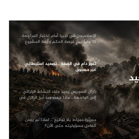
أزمة سبتة تفجّر خلافاً أوروبياً.. سانشيز
يرفض ضغوط ميلوني ويحذّر من انقسام
الاتحاد الأوروبي
الإسلاميون في ليبيا أمام اختبار المراجعة:
15 عاماً بين فرصة الحكم وأزمة المشروع
تموز دامٍ في الضفة.. تصعيد استيطاني
غير مسبوق
يد
زلزال السويس يعيد ملف النشاط الزلزالي
إلى الواجهة.. ماذا حدث وما أبرز الزلازل في
تاريخ مصر؟
مسيّرة دمياط بلا توقيع .. لماذا لم يعلن
الفاعل مسؤوليته حتى الآن؟