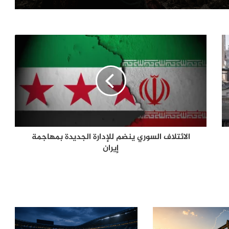
ترامب يعلّق ضرباته ضد إيران.. اتفاق
مرتقب لإنهاء الحرب أم هدنة أخرى قابلة
للانهيار؟
من صفقة الحقوق إلى أزمة قيادة.. هل
اقتربت نهاية إنفانتينو في «فيفا»؟
الإله في الحرب .. كيف وظّفت أميركا وإيران
الدين في الصراع بينهما؟
الائتلاف السوري ينضم للإدارة الجديدة بمهاجمة
إيران
الصحافة الأجنبية اليوم: تصعيد أميركي
مرتقب ضد إيران وأزمات غزة وسبتة
وأوكرانيا تتصدر المشهد
لماذا يفكر الشباب العربي في الهجرة؟
أرقام تكشف الدول الأكثر رغبة
وسيناريوهات الملف حتى 2030