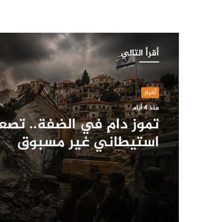
أقرأ التالي
أخبار
منذ 4 أيام
تموز دامٍ في الضفة.. تصع
استيطاني غير مسبوق