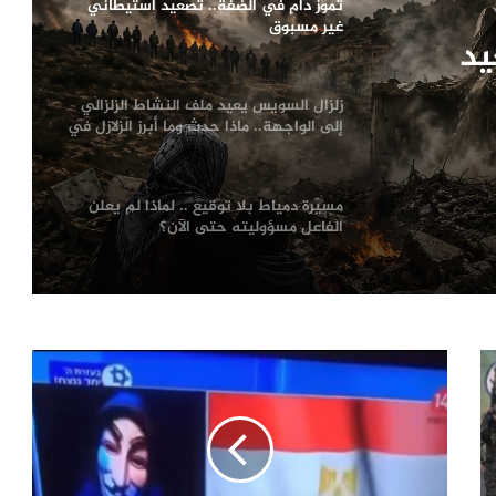
تموز دامٍ في الضفة.. تصعيد استيطاني
غير مسبوق
يد
زلزال السويس يعيد ملف النشاط الزلزالي
إلى الواجهة.. ماذا حدث وما أبرز الزلازل في
تاريخ مصر؟
مسيّرة دمياط بلا توقيع .. لماذا لم يعلن
الفاعل مسؤوليته حتى الآن؟
ترامب يعلّق ضرباته ضد إيران.. اتفاق
مرتقب لإنهاء الحرب أم هدنة أخرى قابلة
للانهيار؟
من صفقة الحقوق إلى أزمة قيادة.. هل
اقتربت نهاية إنفانتينو في «فيفا»؟