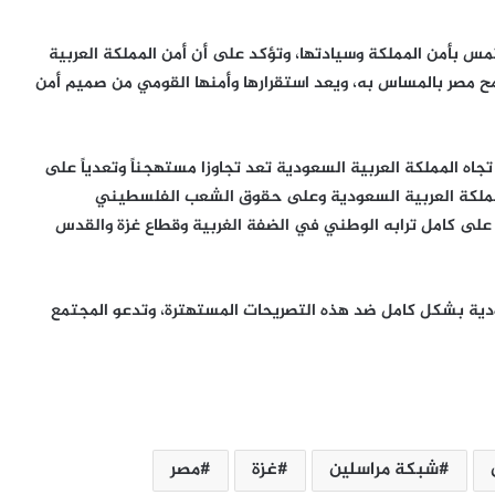
س بأمن المملكة وسيادتها، وتؤكد على أن أمن المملكة العربية
 مصر بالمساس به، ويعد استقرارها وأمنها القومي من صميم أمن
اه المملكة العربية السعودية تعد تجاوزا مستهجناً وتعدياً على
 المملكة العربية السعودية وعلى حقوق الشعب الفلسطيني
 على كامل ترابه الوطني في الضفة الغربية وقطاع غزة والقدس
دية بشكل كامل ضد هذه التصريحات المستهترة، وتدعو المجتمع
من صفقة الحقوق إلى أزمة قيادة.. هل
اقتربت نهاية إنفانتينو في «فيفا»؟
شبكة مراسلين
غزة
مصر
الإله في الحرب .. كيف وظّفت أميركا وإيران