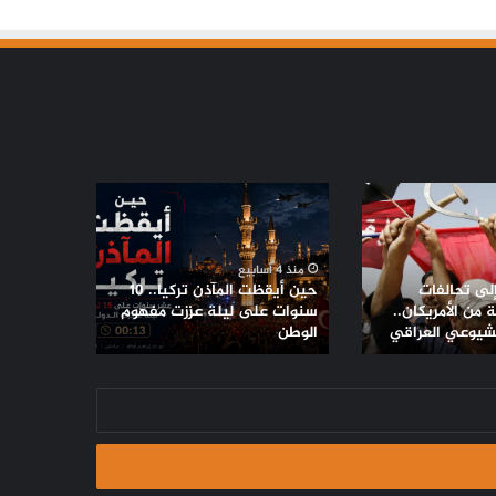
حين
أيقظت
المآذن
تركيا..
منذ 4 أسابيع
10
إلى تحالفات
حين أيقظت المآذن تركيا.. 10
سنوات
من الأمريكان..
سنوات على ليلة عززت مفهوم
لشيوعي العراقي
على
الوطن
ليلة
عززت
مفهوم
الوطن