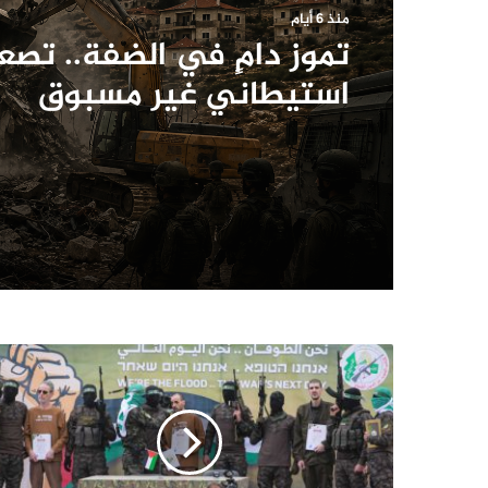
منذ 6 أيام
تموز دامٍ في الضفة.. تصع
استيطاني غير مسبوق