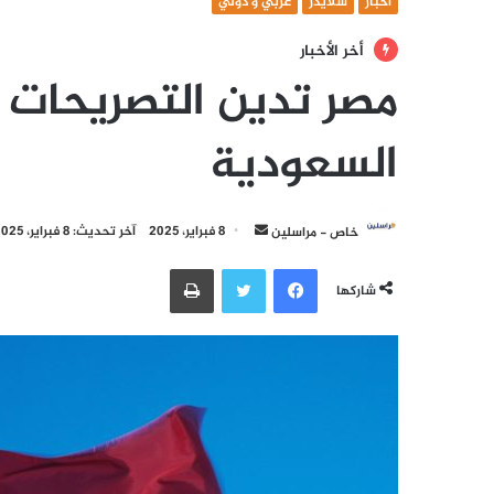
أخبار
سلايدر
عربي و دولي
أخر الأخبار
مصر تدين التصريحات ا
السعودية
أرسل
خاص - مراسلين
8 فبراير، 2025
آخر تحديث: 8 فبراير، 2025
بريدا
فيسبوك
تويتر
طباعة
إلكترونيا
شاركها