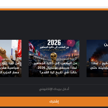
تموز دامٍ في الضفة.. تصعيد استيطاني
غير مسبوق
زلزال السويس يعيد ملف النشاط الزلزالي
إلى الواجهة.. ماذا حدث وما أبرز الزلازل في
تاريخ مصر؟
من
من
الملاعب
ثورة
مسيّرة دمياط بلا توقيع .. لماذا لم يعلن
الفاعل مسؤوليته حتى الآن؟
إلى
تموز
ذاكرة
إلى
منذ أسبوع واحد
منذ أسبوعين
الجماهير..
تحالفات
يع .. لماذا
من الملاعب إلى ذاكرة الجماهير..
من ثورة تموز 
لماذا
سياسية
ؤوليته حتى
لماذا سيبقى مونديال 2026
سياسية مقربة 
ترامب يعلّق ضرباته ضد إيران.. اتفاق
سيبقى
خالدًا في تاريخ كرة القدم؟
مقربة
مسار الحزب ا
مرتقب لإنهاء الحرب أم هدنة أخرى قابلة
مونديال
من
للانهيار؟
2026
الأمريكان..
خالدًا
مسار
في
الحزب
تاريخ
الشيوعي
كرة
العراقي
القدم؟