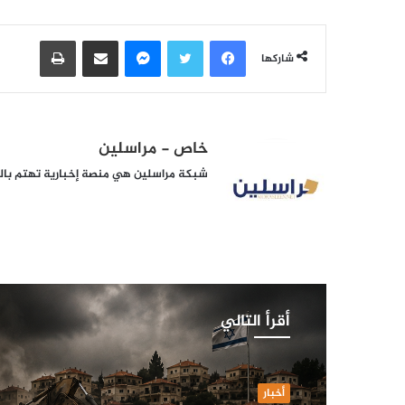
فيسبوك
تويتر
ماسنجر
مشاركة عبر البريد
طباعة
شاركها
خاص - مراسلين
شبكة مراسلين هي منصة إخبارية تهتم بالشأ
أقرأ التالي
أخبار