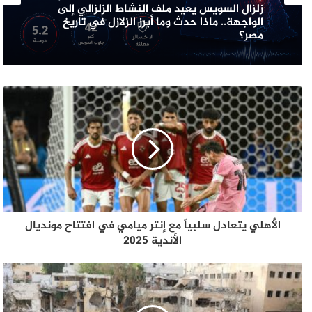
زلزال السويس يعيد ملف النشاط الزلزالي إلى
الواجهة.. ماذا حدث وما أبرز الزلازل في تاريخ
مصر؟
الأهلي يتعادل سلبياً مع إنتر ميامي في افتتاح مونديال
الأندية 2025