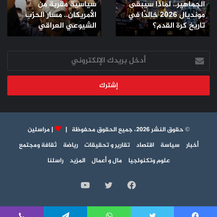
الجماهير.. لماذا سيبقى
سياسية مقربة من
لماذا
سياسية
مونديال 2026 خالدًا في
الأمريكان.. مسار الحزب
سيبقى
مقربة
مونديال
تاريخ كرة القدم؟
من
الشيوعي العراقي
2026
الأمريكان..
خالدًا
مسار
في
أدخل
الحزب
تاريخ
بريدك
الشيوعي
كرة
الإلكتروني
العراقي
القدم؟
© حقوق النشر 2026، جميع الحقوق محفوظة |
|
مراسلين
أخبار
سياسة
اقتصاد
تقارير و تحقيقات
رياضة
ثقافة ومجتمع
علوم وتكنولجيا
مال و أعمال
المزيد
راسلنا
فيسبوك
تويتر
يوتيوب