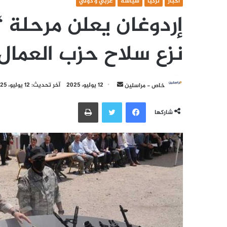
أخبار
تركيا
سياسة
عربي و دولي
إردوغان يعلن مرحلة “إ
نزع سلاح حزب العمال
أرسل
خاص - مراسلين
12 يوليو، 2025
آخر تحديث: 12 يوليو، 2025
بريدا
فيسبوك
تويتر
طباعة
إلكترونيا
شاركها