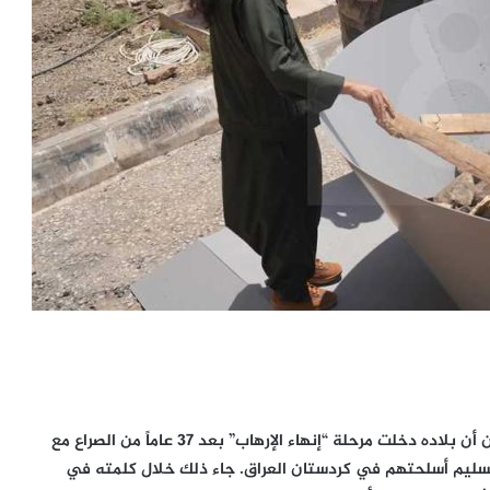
في تصريح تاريخي، أعلن الرئيس التركي رجب طيب إردوغان أن بلاده دخلت مرحلة “إنهاء الإرهاب” بعد 37 عاماً من الصراع مع
تسليم أسلحتهم في كردستان العراق. جاء ذلك خلال كلمته في