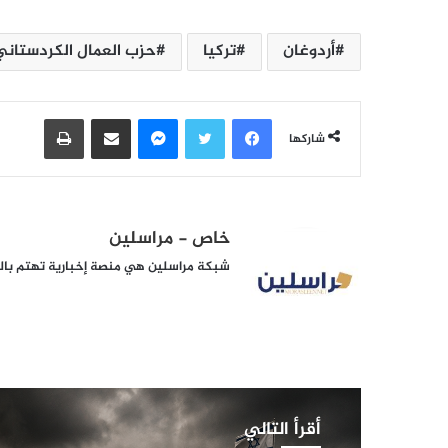
أردوغان
تركيا
حزب العمال الكردستاني
فيسبوك
تويتر
ماسنجر
مشاركة عبر البريد
طباعة
شاركها
خاص - مراسلين
شبكة مراسلين هي منصة إخبارية تهتم بالشأ
أقرأ التالي