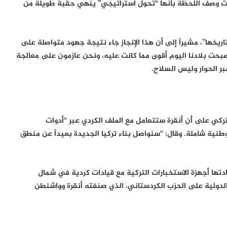
لتنمية الحاكم، حيث وصف اللحظة بأنها “تحول استراتيجي” ينهي حقبة طويلة من
يخها”، مشيراً إلى أن هذا الإنجاز جاء نتيجة جهود متواصلة على
لقد أصبحت بلادنا اليوم أقوى مما كانت عليه، ونحن عازمون على معالجة
بر الحوار وليس السلاح.
تركي على أن أنقرة ستتعامل مع الملف الكردي عبر “أدوات
طنية شاملة. وقال: “سنواصل بناء تركيا الجديدة بعيداً عن منطق
دتها أجهزة الاستخبارات التركية مع قيادات كردية في شمال
 الدولية على الحزب الكردستاني، الذي صنفته أنقرة وواشنطن