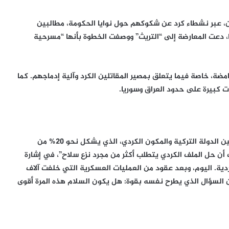
ان، عبر نشطاء كرد عن شكوكهم حول نوايا الحكومة، مطالبين
 دعت المعارضة إلى “التريث” ووصفت الخطوة بأنها “مسرحية
امضة، خاصة فيما يتعلق بمصير المقاتلين الكرد وآلية إدماجهم. كما
 كبيرة على حدود العراق وسوريا.
إذا نجحت هذه العملية، فقد تشكل منعطفاً في العلاقة بين الدولة التركية والمكون الكردي، الذي يشكل نحو 20% من
 أن حل الملف الكردي يتطلب أكثر من مجرد نزع سلاح”، في إشارة
دية. اليوم، وبعد عقود من العمليات العسكرية التي خلفت آلاف
 السؤال الذي يطرح نفسه بقوة: هل يكون السلام هذه المرة أقوى
من صفقة الحقوق إلى أزمة قيادة.. هل