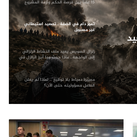
15 عاماً بين فرصة الحكم وأزمة المشروع
تموز دامٍ في الضفة.. تصعيد استيطاني
غير مسبوق
يد
زلزال السويس يعيد ملف النشاط الزلزالي
إلى الواجهة.. ماذا حدث وما أبرز الزلازل في
تاريخ مصر؟
مسيّرة دمياط بلا توقيع .. لماذا لم يعلن
الفاعل مسؤوليته حتى الآن؟
ترامب يعلّق ضرباته ضد إيران.. اتفاق
مرتقب لإنهاء الحرب أم هدنة أخرى قابلة
للانهيار؟
من صفقة الحقوق إلى أزمة قيادة.. هل