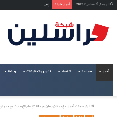
إسرائيل تراقب «اتفاق مكة» بقلق..
الجمعة, أغسطس 7 2026
أخبار عاجلة
أخبار
سياسة
اقتصاد
تقارير و تحقيقات
رياضة
الرئيسية
/
أخبار
/
إردوغان يعلن مرحلة “إنهاء الإرهاب” مع بدء ن