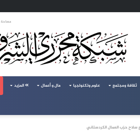
 تحالف تركيا والسعودية وباكستان يفتح أسئلة جديدة حول ميزان القوى الإقليمي
مساحة ا
ثقافة ومجتمع
علوم وتكنولجيا
مال و أعمال
المزيد
زع سلاح حزب العمال الكردستاني