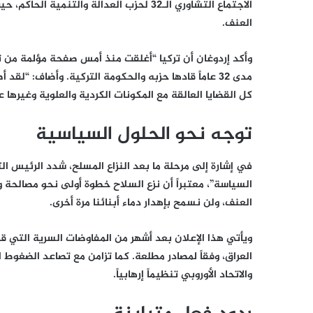
الاجتماع التشاوري الـ32 لحزب العدالة وا
العنف.
وأكد إردوغان أن تركيا “أغلقت منذ أمس صفحة مؤلمة من تار
مدى 32 عاماً قادها حزبه والحكومة التركية. وأضاف: “
كل القضايا العالقة مع المكونات الكردية والعلوية وغيرها ع
توجه نحو الحلول السياسية
في إشارة إلى مرحلة ما بعد النزاع المسلح، شدد الرئيس ال
السياسة”، معتبراً أن نزع السلاح خطوة أولى نحو مصالحة و
العنف، ولن نسمح بإهدار دماء أبنائنا مرة أخرى.
ويأتي هذا الإعلان بعد أشهر من المفاوضات السرية التي قا
العراق، وفقاً لمصادر مطلعة. كما تزامن مع تصاعد الضغوط
والاتحاد الأوروبي تنظيماً إرهابياً.