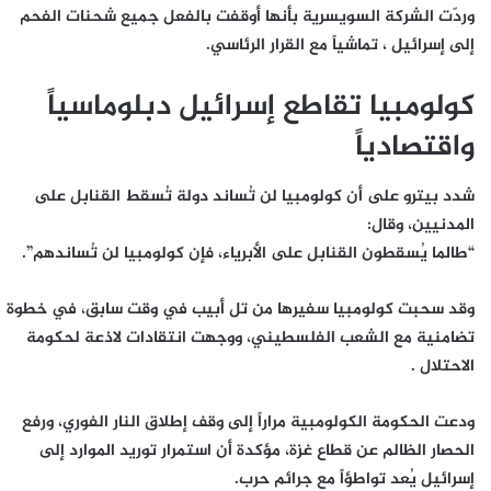
وردّت الشركة السويسرية بأنها
أوقفت بالفعل جميع شحنات الفحم
إلى إسرائيل
، تماشياً مع القرار الرئاسي.
كولومبيا تقاطع إسرائيل دبلوماسياً
واقتصادياً
شدد بيترو على أن
كولومبيا لن تُساند دولة تُسقط القنابل على
المدنيين
، وقال:
“طالما يُسقطون القنابل على الأبرياء، فإن كولومبيا لن تُساندهم”.
وقد سحبت كولومبيا
سفيرها من تل أبيب
في وقت سابق، في خطوة
تضامنية مع الشعب الفلسطيني، ووجهت
انتقادات لاذعة لحكومة
الاحتلال
.
ودعت الحكومة الكولومبية مراراً إلى
وقف إطلاق النار الفوري
، و
رفع
الحصار الظالم عن قطاع غزة
، مؤكدة أن
استمرار توريد الموارد إلى
إسرائيل يُعد تواطؤاً مع جرائم حرب
.