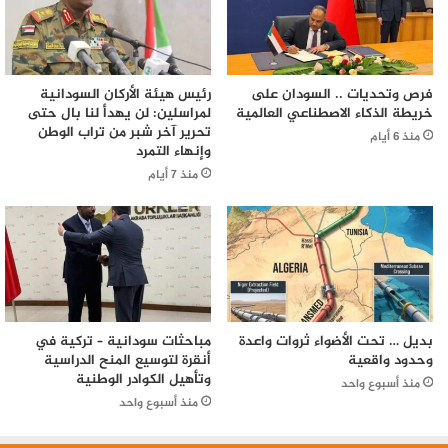
فرص وتحديات .. السودان على
رئيس هيئة الأركان السودانية
خريطة الذكاء الاصطناعي العالمية
لمراسلين: لن يهدأ لنا بال حتى
تحرير آخر شبر من تراب الوطن
منذ 6 أيام
وإنهاء التمرد
منذ 7 أيام
بديل … تحت الأضواء ثروات واعدة
مباحثات سودانية – تركية في
وحدود واقعية
أنقرة لتوسيع المنح الدراسية
وتأهيل الكوادر الوطنية
منذ أسبوع واحد
منذ أسبوع واحد