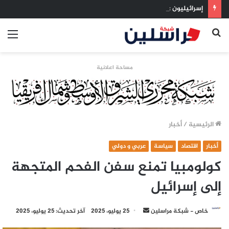
إسرائيليون غادروا بلا رجعة: اخترنا الهجرة لنعيش بلا خوف
بحث
الق
عن
مساحة اعلانية
الرئيسية
/
أخبار
أخبار
اقتصاد
سياسة
عربي و دولي
كولومبيا تمنع سفن الفحم المتجهة
إلى إسرائيل
أرسل
خاص - شبكة مراسلين
25 يوليو، 2025
آخر تحديث: 25 يوليو، 2025
بريدا