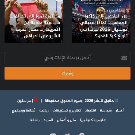
إلى
تموز
ذاكرة
إلى
منذ أسبوع واحد
منذ أسبوعين
من الملاعب إلى ذاكرة
من ثورة تموز إلى تحالفات
الجماهير..
تحالفات
الجماهير.. لماذا سيبقى
سياسية مقربة من
لماذا
سياسية
مونديال 2026 خالدًا في
الأمريكان.. مسار الحزب
سيبقى
مقربة
مونديال
تاريخ كرة القدم؟
من
الشيوعي العراقي
2026
الأمريكان..
خالدًا
مسار
في
أدخل
الحزب
تاريخ
بريدك
الشيوعي
كرة
الإلكتروني
العراقي
القدم؟
© حقوق النشر 2026، جميع الحقوق محفوظة |
|
مراسلين
أخبار
سياسة
اقتصاد
تقارير و تحقيقات
رياضة
ثقافة ومجتمع
علوم وتكنولجيا
مال و أعمال
المزيد
راسلنا