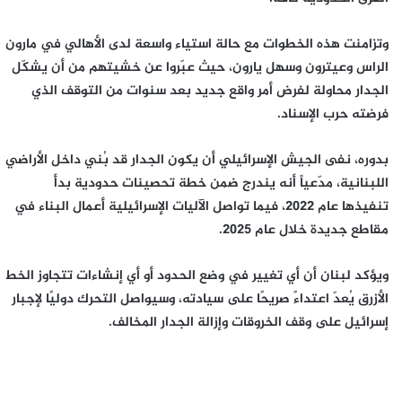
وتزامنت هذه الخطوات مع حالة استياء واسعة لدى الأهالي في مارون
الراس وعيترون وسهل يارون، حيث عبّروا عن خشيتهم من أن يشكّل
الجدار محاولة لفرض أمر واقع جديد بعد سنوات من التوقف الذي
فرضته حرب الإسناد.
بدوره، نفى الجيش الإسرائيلي أن يكون الجدار قد بُني داخل الأراضي
اللبنانية، مدّعياً أنه يندرج ضمن خطة تحصينات حدودية بدأ
تنفيذها عام 2022، فيما تواصل الآليات الإسرائيلية أعمال البناء في
مقاطع جديدة خلال عام 2025.
ويؤكد لبنان أن أي تغيير في وضع الحدود أو أي إنشاءات تتجاوز الخط
الأزرق يُعدّ اعتداءً صريحًا على سيادته، وسيواصل التحرك دوليًا لإجبار
إسرائيل على وقف الخروقات وإزالة الجدار المخالف.