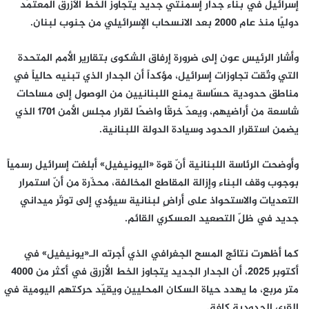
إسرائيل في بناء جدار إسمنتي جديد يتجاوز الخط الأزرق المعتمَد
دوليًا منذ عام 2000 بعد الانسحاب الإسرائيلي من جنوب لبنان.
وأشار الرئيس عون إلى ضرورة إرفاق الشكوى بتقارير الأمم المتحدة
التي وثّقت تجاوزات إسرائيل، مؤكداً أن الجدار الذي تبنيه حالياً في
مناطق حدودية حسّاسة يمنع اللبنانيين من الوصول إلى مساحات
شاسعة من أراضيهم، ويعدّ خرقًا واضحًا لقرار مجلس الأمن 1701 الذي
يضمن استقرار الحدود وسيادة الدولة اللبنانية.
وأوضحت الرئاسة اللبنانية أنّ قوة «اليونيفيل» أبلغت إسرائيل رسمياً
بوجوب وقف البناء وإزالة المقاطع المخالفة، محذّرة من أنّ استمرار
التعديات والاستحواذ على أراضٍ لبنانية سيؤدي إلى توتّر ميداني
جديد في ظلّ التصعيد العسكري القائم.
كما أظهرت نتائج المسح الجغرافي الذي أجرته الـ«يونيفيل» في
أكتوبر 2025، أن الجدار الجديد يتجاوز الخط الأزرق في أكثر من 4000
متر مربع، ما يهدد حياة السكان المحليين ويقيّد حركتهم اليومية في
القرى الحدودية كافة.