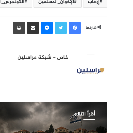
إرهاب
الإخوان_المسلمين
الكونجرس_ال
فيسبوك
تويتر
ماسنجر
مشاركة عبر البريد
طباعة
شاركها
خاص - شبكة مراسلين
أقرأ التالي