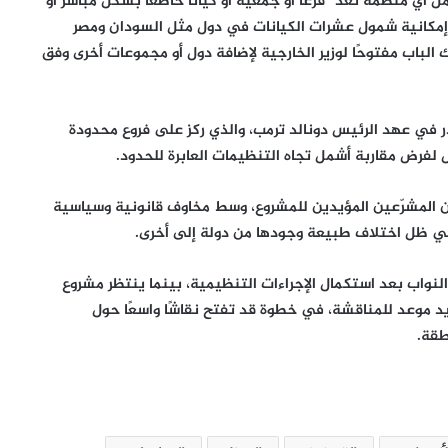
عتماد تعريف واسع يشمل أي منظمة تُعد “فرعًا أو جمعية أو كيانًا خاضعًا بشكل مباشر أو
يًا إمكانية شمول عشرات الكيانات في دول مثل السودان ومصر
 الباب مفتوحًا لوزير الخارجية لإضافة دول أو مجموعات أخرى وفق
ادر في عهد الرئيس دونالد ترمب، والذي ركز على فروع محدودة
لفرض مقاربة أشمل تجاه التنظيمات العابرة للحدود.
 المشرّعين المؤيدين للمشروع، وسط مخاوف قانونية وسياسية
في ظل اختلاف طبيعة وجودها من دولة إلى أخرى.
لنواب بعد استكمال الإجراءات التنظيمية، بينما ينتظر مشروع
د موعد للمناقشة، في خطوة قد تفتح نقاشًا واسعًا حول
طقة.
من صفقة الحقوق إلى أزمة قيادة.. هل
اقتربت نهاية إنفانتينو في «فيفا»؟