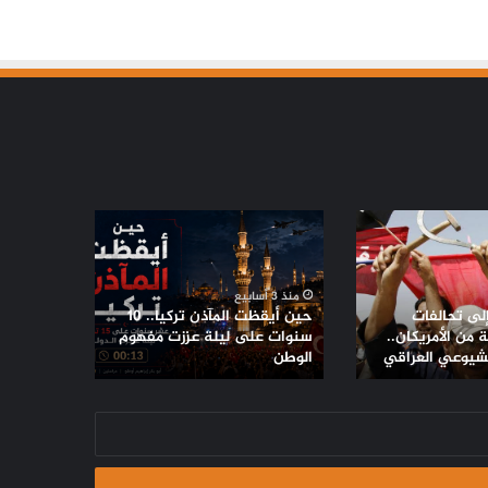
حين
أيقظت
المآذن
تركيا..
منذ 3 أسابيع
10
إلى تحالفات
حين أيقظت المآذن تركيا.. 10
سنوات
من الأمريكان..
سنوات على ليلة عززت مفهوم
لشيوعي العراقي
على
الوطن
ليلة
عززت
مفهوم
الوطن