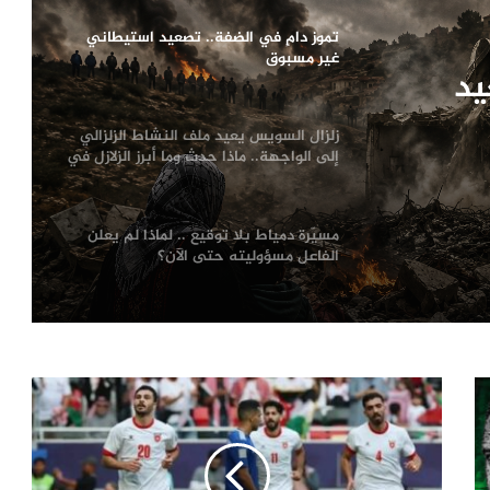
تموز دامٍ في الضفة.. تصعيد استيطاني
غير مسبوق
يد
زلزال السويس يعيد ملف النشاط الزلزالي
إلى الواجهة.. ماذا حدث وما أبرز الزلازل في
تاريخ مصر؟
مسيّرة دمياط بلا توقيع .. لماذا لم يعلن
الفاعل مسؤوليته حتى الآن؟
ترامب يعلّق ضرباته ضد إيران.. اتفاق
مرتقب لإنهاء الحرب أم هدنة أخرى قابلة
للانهيار؟
من صفقة الحقوق إلى أزمة قيادة.. هل
اقتربت نهاية إنفانتينو في «فيفا»؟