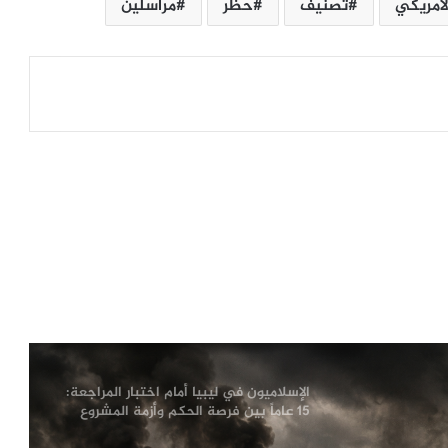
أمريكي
تصنيف
حظر
مراسلين
الإله في الحرب .. كيف وظّفت أميركا وإيران
الدين في الصراع بينهما؟
الصحافة الأجنبية اليوم: تصعيد أميركي
مرتقب ضد إيران وأزمات غزة وسبتة
وأوكرانيا تتصدر المشهد
لماذا يفكر الشباب العربي في الهجرة؟
أرقام تكشف الدول الأكثر رغبة
وسيناريوهات الملف حتى 2030
أزمة سبتة تفجّر خلافاً أوروبياً.. سانشيز
يرفض ضغوط ميلوني ويحذّر من انقسام
الاتحاد الأوروبي
الإسلاميون في ليبيا أمام اختبار المراجعة:
15 عاماً بين فرصة الحكم وأزمة المشروع