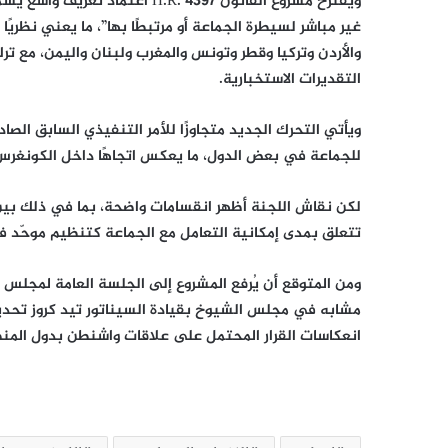
ويقترح مشروع القانون H.R. 4397 ا
غير مباشر لسيطرة الجماعة أو مرتبطًا بها”، ما يعني نظر
والأردن وتركيا وقطر وتونس والمغرب ولبنان واليمن، مع ترك
التقديرات الاستخبارية.
ويأتي التحرك الجديد متجاوزًا للأمر التنفيذي السابق الص
للجماعة في بعض الدول، ما يعكس اتجاهًا داخل الكونغرس 
لكن نقاش اللجنة أظهر انقسامات واضحة، بما في ذلك بين
تتعلق بمدى إمكانية التعامل مع الجماعة كتنظيم موحّد 
ومن المتوقع أن يُرفع المشروع إلى الجلسة العامة لمجلس ا
مشابه في مجلس الشيوخ بقيادة السيناتور تيد كروز تحدي
انعكاسات القرار المحتمل على علاقات واشنطن بدول المن