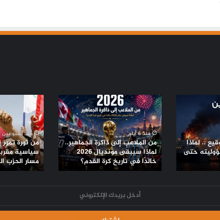
تموز دامٍ في الضفة.. تصعيد استيطاني
غير مسبوق
زلزال السويس يعيد ملف النشاط الزلزالي
إلى الواجهة.. ماذا حدث وما أبرز الزلازل في
تاريخ مصر؟
من
من
الملاعب
ثورة
مسيّرة دمياط بلا توقيع .. لماذا لم يعلن
الفاعل مسؤوليته حتى الآن؟
إلى
تموز
ذاكرة
إلى
منذ 6 أيام
منذ أسبوعين
الجماهير..
تحالفات
يع .. لماذا
من الملاعب إلى ذاكرة الجماهير..
من ثورة تموز 
لماذا
سياسية
ؤوليته حتى
لماذا سيبقى مونديال 2026
سياسية مقربة 
ترامب يعلّق ضرباته ضد إيران.. اتفاق
سيبقى
خالدًا في تاريخ كرة القدم؟
مقربة
مسار الحزب ا
مرتقب لإنهاء الحرب أم هدنة أخرى قابلة
مونديال
من
للانهيار؟
2026
الأمريكان..
خالدًا
مسار
في
الحزب
تاريخ
الشيوعي