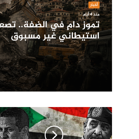
أخبار
منذ 4 أيام
تموز دامٍ في الضفة.. تصع
استيطاني غير مسبوق