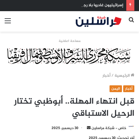
إسرائيليون غادروا بلا رجعة: اخترنا الهجرة لنعيش بلا خوف
بحث
الق
عن
مساحة اعلانية
الرئيسية
/
أخبار
أخبار
اليمن
قبل انتهاء المهلة.. أبوظبي تختار
الرحيل الاستباقي
أرسل
خاص - شبكة مراسلين
30 ديسمبر، 2025
بريدا
آخر تحديث: 30 ديسمبر، 2025