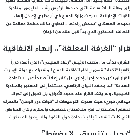
المتحدة” نفقاً جديداً من الحسم. فبينما كانت عقارب الساعة تشير
إلى مهلة الـ 24 ساعة التي حددها الرئيس رشاد العليمي لمغادرة
القوات الإماراتية، سارعت وزارة الدفاع في أبوظبي لإعلان إنهاء
وجودها العسكري “بمحض إرادتها”، لتطوي بذلك صفحة معقدة من
التحالف العسكري الذي بدأ قبل عقد من الزمان.
قرار “الغرفة المغلقة”.. إنهاء الاتفاقية
الشرارة بدأت من مكتب الرئيس “رشاد العليمي”، الذي أصدر قراراً
رئاسياً “ثقيلاً” قضى بإلغاء اتفاقية الدفاع المشترك مع دولة الإمارات.
القرار لم يكن مجرد إجراء إداري، بل كان إعلاناً صريحاً عن “استعادة
السيادة” كما وصفه البيان الرئاسي، مستنداً إلى الدستور والمبادرة
الخليجية. ولم يقف القرار عند حدود الأوراق، بل تحول إلى تحرك
ميداني فوري؛ حيث صدرت التوجيهات لـ “قوات درع الوطن” بالتحرك
لتسلم المعسكرات في محافظتي حضرموت والمهرة، وهي المناطق
التي كانت تشهد تجاذبات حادة حول النفوذ والسيطرة العسكرية.
“رحيل بتنسيق.. لا بضغط”