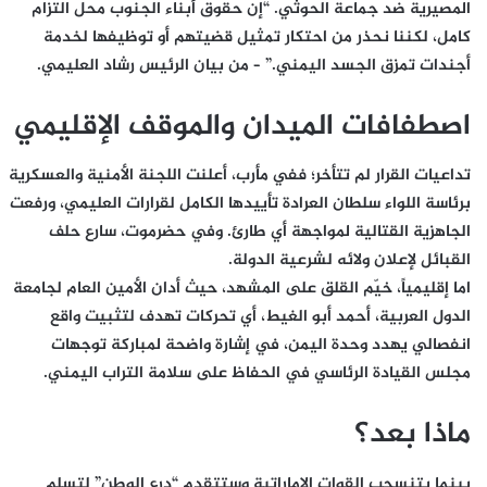
المصيرية ضد جماعة الحوثي. “إن حقوق أبناء الجنوب محل التزام
كامل، لكننا نحذر من احتكار تمثيل قضيتهم أو توظيفها لخدمة
أجندات تمزق الجسد اليمني.” – من بيان الرئيس رشاد العليمي.
اصطفافات الميدان والموقف الإقليمي
تداعيات القرار لم تتأخر؛ ففي مأرب، أعلنت اللجنة الأمنية والعسكرية
برئاسة اللواء سلطان العرادة تأييدها الكامل لقرارات العليمي، ورفعت
الجاهزية القتالية لمواجهة أي طارئ. وفي حضرموت، سارع حلف
القبائل لإعلان ولائه لشرعية الدولة.
اما إقليمياً، خيّم القلق على المشهد، حيث أدان الأمين العام لجامعة
الدول العربية، أحمد أبو الغيط، أي تحركات تهدف لتثبيت واقع
انفصالي يهدد وحدة اليمن، في إشارة واضحة لمباركة توجهات
مجلس القيادة الرئاسي في الحفاظ على سلامة التراب اليمني.
ماذا بعد؟
بينما يتنسحب القوات الإماراتية وستتقدم “درع الوطن” لتسلم