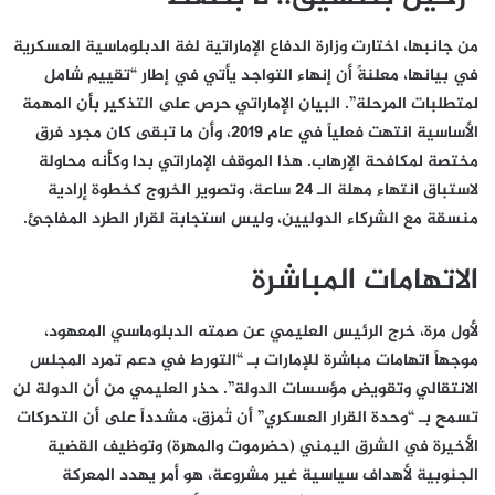
من جانبها، اختارت وزارة الدفاع الإماراتية لغة الدبلوماسية العسكرية
في بيانها، معلنةً أن إنهاء التواجد يأتي في إطار “تقييم شامل
لمتطلبات المرحلة”. البيان الإماراتي حرص على التذكير بأن المهمة
الأساسية انتهت فعلياً في عام 2019، وأن ما تبقى كان مجرد فرق
مختصة لمكافحة الإرهاب. هذا الموقف الإماراتي بدا وكأنه محاولة
لاستباق انتهاء مهلة الـ 24 ساعة، وتصوير الخروج كخطوة إرادية
منسقة مع الشركاء الدوليين، وليس استجابة لقرار الطرد المفاجئ.
الاتهامات المباشرة
لأول مرة، خرج الرئيس العليمي عن صمته الدبلوماسي المعهود،
موجهاً اتهامات مباشرة للإمارات بـ “التورط في دعم تمرد المجلس
الانتقالي وتقويض مؤسسات الدولة”. حذر العليمي من أن الدولة لن
تسمح بـ “وحدة القرار العسكري” أن تُمزق، مشدداً على أن التحركات
الأخيرة في الشرق اليمني (حضرموت والمهرة) وتوظيف القضية
الجنوبية لأهداف سياسية غير مشروعة، هو أمر يهدد المعركة