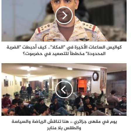
كواليس الساعات الأخيرة في "المكلا".. كيف أحبطت "الضربة
المحدودة" مخططاً للتصعيد في حضرموت؟
يوم في مقهى جزائري ،، هنا تناقش الرياضة والسياسة
والطقس بلا منابر