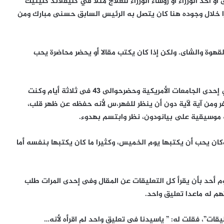
أحد الوزراء أو رؤساء الوزراء للعلاج مثلا في كليفلاند كلينيك
يرا خلال وجوده هنا كان يتصل به الرئيس السابق حسنى مبارك ومن
هوة والشاى. ولكن إذا كان يكتب مقالا أو يحضر محاضرة يحب
وفي إحدى المرات كان يحضر لمحاضرة عن الله سيلقيها في إحدى الجامعات الأمريكية وحضرحوالى 43 فى ثلاثة أيام وكنت
 ومن آية لآية دون أن ينظر للفهر،س لأنه حفظه عن ظهر قلب،
 موسيقية على بيانودون، نظر وابتسم بهدوء.
كان يحب أن يكتبها يوم الخميس، وكثيرا ما كان يكتبها بنفسه أما
م أحد بأن يقرأ كل التعليقات عن المقال وفى إحدى المرات طلب
تهم له ماعدا تعليق واحد.
ات”، فقلت له: ” ياسيدنا فى تعليق واحد لم اقرأه لأنه…