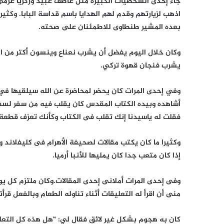
جاء إحدى الشخصيات الكبيرة مثل عاطف عبيد وزكريا عزمى أو 
اذهب لزيارتهم وقدم لهم الهدايا باسم قداسة البابا. وكث
بعده المشير طنطاوى للاطمئنان على صحته.
وكان خلال اليوم يفضل أن يشرب نعناع وينسون أكتر من الق
يشرب فنجان قهوة تركي.
أشاهده وبيده الكتاب المقدس كان يقلب فيه من سفر لسفر
فقلت له ياسيدنا إنك تقلب فى الكتاب وكأنك تعزف قطعة
وكثيرا ما كان يكتب مقالات لصحيفة الأهرام فى كليفلاند و
إذا كان متعب جدا كان يمليها للأنبا أرميا.
وفى إحدى المرات أملانى إحدى المقالات.وكان ملتزم كل يو
منى أن اقرأ له التعليقات أثناء تناوله الطعام وبالفعل قرأ
كان به هجوم بشكل غير لائق فقال لي: “هل هذه كل التعليق