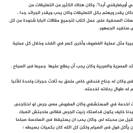
ي أويضايقني أبدا”، وكان هناك الكثير من التعليقات من
كان يقدر ويهتم بكل التعليقات وكان يحب ويقدر الجرائد جدا ،
سسات الصحفية على عمل كتاب لتجميع مقالات البابا شنودة من كل
تى ستفيد الجمهور.
 كبيرة مثل عملية الغضروف وأخرى كسر في الفخد وخلال كل عملية
ئد المصرية والعربية وكان يحب أن يطلع عليها جميعا فى الصباح .
فى وكان له جناح فندقي خاص ملحق به ثلاث حجرات واحدة للأنبا
زم له طوال رحلاته لخدمته.
كنت اخدمة في المستشفي وكان المفروض معى جرس لو احتاجنى
سيدنا خايف يكون قداستك رنيت الجرس فقالى ماحبتش اتعبك
لليل من محبته لى .وكان يحب ان يستيقظ فى السادسة صباحا
ن يأكل فول فى الصيام ولكن كل اكله كان بكميات بسيطه ؛