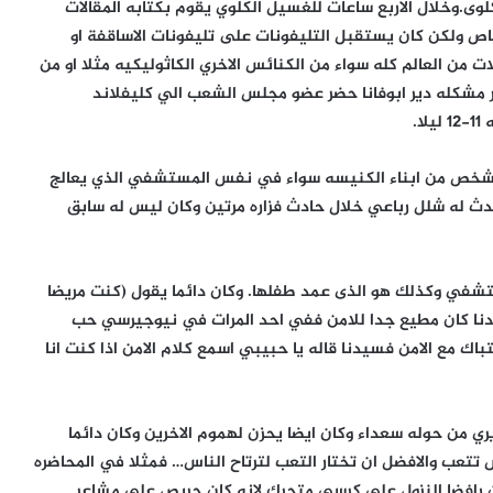
الكلوى.وخلال الاربع ساعات للغسيل الكلوي يقوم بكتابه المقالات
اص ولكن كان يستقبل التليفونات على تليفونات الاساقفة او
 من العالم كله سواء من الكنائس الاخري الكاثوليكيه مثلا او من
ر مشكله دير ابوفانا حضر عضو مجلس الشعب الي كليفلاند
.
اي شخص من ابناء الكنيسه سواء في نفس المستشفي الذي يعالج
حدث له شلل رباعي خلال حادث فزاره مرتين وكان ليس له سابق
شفي وكذلك هو الذى عمد طفلها. وكان دائما يقول (كنت مريضا
يدنا كان مطيع جدا للامن ففي احد المرات في نيوجيرسي حب
ك مع الامن فسيدنا قاله يا حبيبي اسمع كلام الامن اذا كنت انا
ري من حوله سعداء وكان ايضا يحزن لهموم الاخرين وكان دائما
ناس تتعب والافضل ان تختار التعب لترتاح الناس… فمثلا في المحاضره
وكان رافضا النزول علي كرسي متحرك لانه كان حريص علي مشاعر