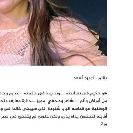
بقلم – أميرة أسعد
هو حكيم فى بساطته ….وبسيط فى حكمته ….صارم وجاد ف
من أمراض وألم …..شاعر وصحفي مميز ….دائرة معارف متحر
الوطنية هو قداسه البابا شنودة الذى سيبقى خالدا فى وجد
أقابله لتحتضن يداه يدي، ولكن حلمي لم يتحقق في مصر فوج
مرة.