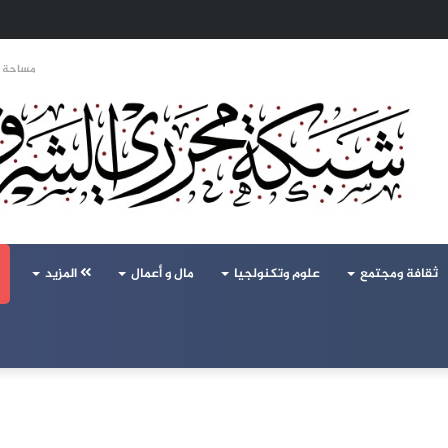
تحالف تركيا والسعودية وباكستان يفتح أسئلة جديدة حول ميزان القوى الإقليمي
مساحة ا
ثقافة ومجتمع
علوم وتكنولجيا
مال و أعمال
المزيد