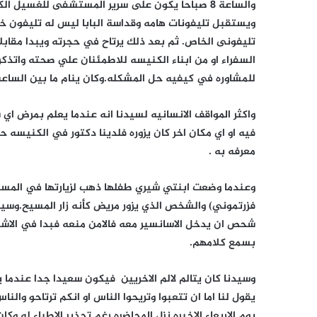
والساعة 8 صباحا يكون على سرير المستشفى للغسيل 
ويستقبل تليفونات هامه وقداسة البابا ليس له تليفون خ
تليفونى الخاص. ثم بعد ذلك يرتاح في حجرته ويبدا مقابلات
السفراء او من ابناء الكنيسه للاطمئنان علي صحته واتذك
للمشاوره في كيفيه حل المشكله.وكان ينام ما بين الساعه 11-12 ليلا
واكثر المواقف الانسانيه لسيدنا انه عندما يعلم بمرض 
فيه او اي مكان اخر كان يزوره فلدينا دكتور في الكنيسه 
معرفه به .
وعندما وضعت ابنتي شيري طفلها ذهب لزيارتها في المست
فزرتموني) والشخص الذي يزور مريض كأنه زار المسيح.وس
شحص ان يدخل الاسانسير معه فالامن منعه فبدا في الاشتبا
بسمع كلامهم.
وسيدنا كان يتالم لالم الاخريين فيكون سعيدا جدا عندما ي
يقول لنا اما ان تتعبوا وتريحوا الناس او انكم ترتاحو وال
يوم الاربعاء الاخيره نزل المحاضره رغم تحذير الاطباء له 