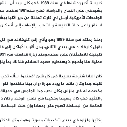
كنيسة أكبر ودشنها في سنة 1989،
يشجعنى على النجا
الجامعات الأمريكية أرسل لي كارت تهنئة من دير الأنبا ب
له تقريرا عن حالة الكنيسة والشعب، بالإضافة إلى أنه كان 
ومنذ رحلته فى سنة 1989 وهو يأتي إلى كل
يقول كليفلاند هي بيتي الثاني، ومن أقرب الأماكن إلى ق
عملية هنا وأصبح لا يستطيع صعود السلالم فلذلك بدأ ي
كان البابا شنودة، بسيطا فى كل شئ “فعندما اسأله تحب تأ
قليله جدا وكان دائما ما يردد عبارة (واى بيتا دخلتموا كل
مخصصه له فى منزلى وكان يحب جدا الجلوس في حديقة المن
والكثير، فهو كان بسيطا وحكيما في نفس الوقت، وكان دائم
الحكمة من البساطة تصبح مكرا ودهاءا وإن خلت البساطة
وكثيرا ما زاره في بيتى شخصيات مصرية مهمة مثل الدكتور