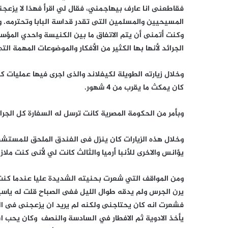
فقاطعنى انا عارف بيهاجمني، فقال لي اقرأ فهذا لا يزعجن
المسيحيين والمسلمين التى تقدر قداسة البابا وتحترمه. و
وكنت أتمنى أن يتم الاتفاق ما بين الكنيسة واحدي المؤ
الجرائد لأنها بها الكثير من الأفكار والموضوعات المهمة ال
وخلال زيارته الطويلة لكيفلاند والذى اجرى فيها عمليات
كان يمكث ما يقرب من 4 شهور.
وبأمر من الحكومة المصرية كانت ترسل له السفارة كل الجرا
وخلال هذه الزيارات كان ينزل فى الفندق الملحق للمستش
يؤانس والاخرى للأنبا أرميا والثالث كانت لي لأنى كنت ملا
ومن المواقف التي شعرت بحنيته الشديدة عليا عندما 
يرن الجرس ولم يدقه طوال الليل ففى الصباح قلت له يا
فشعرت انه كان يحتاجنى ولكنه لم يريد ان يزعجنى فى ا
يأخذ الادوية ثم الافطار في السادسة والنصف وكان يحب ا