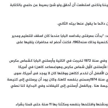
 بيننا ولكنى استطعت أن أحقق ولو شئ بسيط من حلمي بالكتابة
دائما ما يقول عنها بيته الثاني.
 “بدأت معرفتى بقداسه البابا عندما كان اسقف للتعليم ومدير
الكلية الأكليريكية ومسئولا عن المعاهد الدينية والتربية الكنسية وذلك سنه1962، فكنت أحضر له محاضرات يلقيها على
وفي 1968 قررت أن أتتلمذ على يده في الكلية الإكليريكية وفي سنة 1972 تخرجت في الكلية وأرسلني البابا كشماس مكرس
ها فأرسلنى كأول شماس مكرس وهو(مساعد كاهن) في أمريكا
ن الأفضل أن تخدم ككاهن ووقتها كان لا يوجد فى أمريكا، سوى
كنيستين، أما الآن فيوجد أكثر من 287 كنيسة، وبالفعل في سنة 1974رسمنى بنفسه كاهنا، وكان يود أن يرسلني إلى كنيسة
سة هنا . وبالفعل أرسلنى إلى كليفلاند وفي البداية كنا نصلي
وبتوجيهات قداسته فى مارس1977 اشترينا كنيسة صغيرة ودشنها وافتتحها بنفسه ومكثنا بها 11 سنة حتى قمنا بشراء