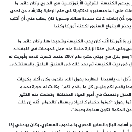
 فهو كان يريد أن ينشر ويدعم الكنيسة الشرقية الأرثوزكسية في الخارج، وكان دائما ما
ح والدراسة، ففي سنه1981 فعندما حصلت على الماجيستير والدكتوراة فى علم الرعاية والارشاد من احدى
يشوى لأن إقامته كانت محددة هناك. وسنويا كان يطلب مني أن أكتب
يحضر الاجتماع السنوي لكهنة أمريكا وكندا.
يفلاند في كل زيارة لأمريكا لأنه كان يحب الكنيسة وشعبها هنا. وكان دائما ما
لبى.وفى خلال هذة الزيارة طلبنا منه عمل فحوصات فى كليفلاند
كلينيك للاطمئنان على صحته.ومنذ زيارة قداسته فى 1991 وهو ينزل في بيتي حتى عام 2007 عندما كسرت قدمه وأجريت له
نزل فى بيت الكنيسة ثم بعد ذلك فى الفندق الملحق بالمستشفى.
كل ايه ياسيدنا النهارده يقول اللى تقدمه وكان أكله بكميات
وا مما يقدم لكم وليس كل ما يقدم لكم”، وكانت له حجرة بحمام
زل ونتحدث في أمور الحياة المختلفة، وتعلمت منه الكثير
ا يقول: “كونوا حكماء كالحياة وبسطاء كالحمام لأنه إن خلت
 من الحكمة تكون سذاجة وعبط”.
 أسامه الباز والسفير المصري والمندوب العسكري، وكان يوصني إذا