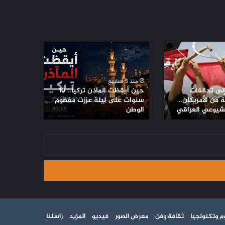
حين
أيقظت
المآذن
تركيا..
منذ 3 أسابيع
10
إلى تحالفات
حين أيقظت المآذن تركيا.. 10
سنوات
من الأمريكان..
سنوات على ليلة عززت مفهوم
لشيوعي العراقي
على
الوطن
ليلة
عززت
مفهوم
الوطن
م وتكنولجيا
ثقافة وفن
معرض الصور
فيديو
المزيد
راسلنا