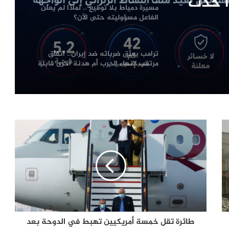
ه حتى
ترامب يعلّق ضرباته ضد إيران.. اتفاق
مرتقب لإنهاء الحرب أم هدنة أخرى قابلة
للانهيار؟
لنشاط
من صفقة الحقوق إلى أزمة قيادة.. هل
اقتربت نهاية إنفانتينو في «فيفا»؟
ذا حدث
مصر؟
الإله في الحرب .. كيف وظّفت أميركا وإيران
الدين في الصراع بينهما؟
الصحافة الأجنبية اليوم: تصعيد أميركي
مرتقب ضد إيران وأزمات غزة وسبتة
وأوكرانيا تتصدر المشهد
لماذا يفكر الشباب العربي في الهجرة؟
أرقام تكشف الدول الأكثر رغبة
وسيناريوهات الملف حتى 2030
طائرة تقل خمسة أمريكيين تهبط في الدوحة بعد