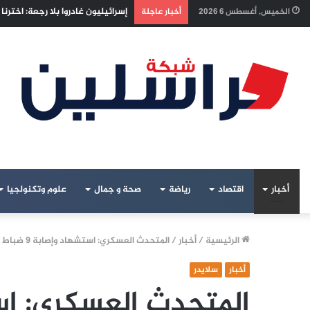
إسرائيليون غادروا بلا رجعة: اخترن
الخميس, أغسطس 6 2026
أخبار عاجلة
أخبار
اقتصاد
رياضة
صحة و جمال
علوم وتكنولجيا
الرئيسية
/
أخبار
/
المتحدث العسكري: استشهاد وإصابة 9 ضباط مصريين خلال انقلاب حافلة محملة بالذخائر
أخبار
سلايدر