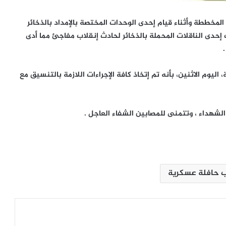
لمخططة وأثناء قيام إحدى الوحدات المختصة بالإمداد بالذخائر
حدى الناقلات المحملة بالذخائر لحادث إنقلاب مفاجئ مما أدى
م الاثنين، بأنه تم إتخاذ كافة الإجراءات اللازمة بالتنسيق مع
الإله في الحرب .. كيف وظّفت أميركا وإيران
الدين في الصراع بينهما؟
الشهداء ، وتتمنى للمصابين الشفاء العاجل .
الصحافة الأجنبية اليوم: تصعيد أميركي
مرتقب ضد إيران وأزمات غزة وسبتة
وأوكرانيا تتصدر المشهد
ب حافلة عسكرية
لماذا يفكر الشباب العربي في الهجرة؟
أرقام تكشف الدول الأكثر رغبة
وسيناريوهات الملف حتى 2030