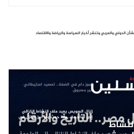
أزمة سبتة تفجّر خلافاً أوروبياً.. سانشيز
يرفض ضغوط ميلوني ويحذّر من انقسام
الاتحاد الأوروبي
انطلاق فعاليات المؤتمر الدولي الأول
ن الدولي والعربي وتنشر أخبار السياسة والرياضة والاقتصاد
للعدالة والإصلاح في بنغازي تحت شعار
«العدالة أساس المصالحة»
تموز دامٍ في الضفة.. تصعيد استيطاني
غير مسبوق
زلزال السويس يعيد ملف النشاط الزلزالي
إلى الواجهة.. ماذا حدث وما أبرز الزلازل في
تاريخ مصر؟
مسيّرة دمياط بلا توقيع .. لماذا لم يعلن
الفاعل مسؤوليته حتى الآن؟
لماذا