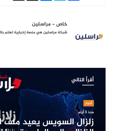
خاص - مراسلين
شبكة مراسلين هي منصة إخبارية تهتم بالشأ
أقرأ التالي
تقارير و تحقيقات
منذ 3 أيام
أخبار
مسيّرة دمياط بلا توقيع .. 
منذ 3 أيام