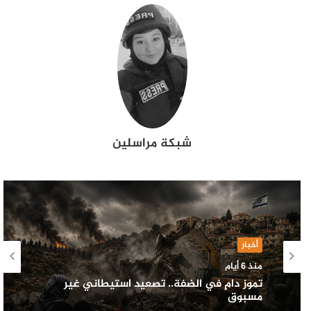
شبكة مراسلين
أخبار
منذ 6 أيام
تموز دامٍ في الضفة.. تصعيد استيطاني غير
مسبوق