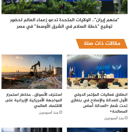
"منهم إيران".. الولايات المتحدة تدعو زعماء العالم لحضور
توقيع "خطة السلام في الشرق الأوسط" في مصر
مقالات ذات صلة
انطلاق فعاليات المؤتمر الدولي
استنزف الأسواق.. مخاطر استمرار
الأول للعدالة والإصلاح في بنغازي
المواجهة الأمريكية الإيرانية على
تحت شعار «العدالة أساس
الاقتصاد العالمي
المصالحة»
منذ أسبوعين
منذ أسبوعين