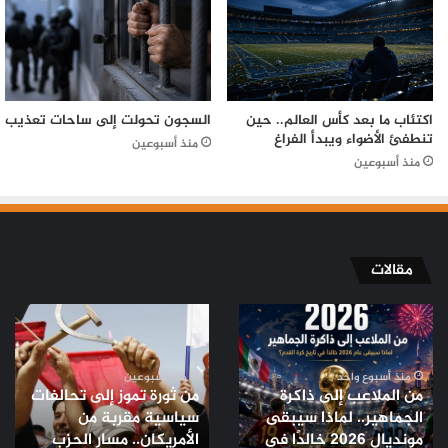
اكتئاب ما بعد كأس العالم.. حين
السجون تحولت إلى ساحات تعذيب
تنطفئ الأضواء ويبدأ الفراغ
منذ أسبوعين
منذ أسبوعين
مقالات
من
من
الملاعب
ثورة
إلى
تموز
ذاكرة
إلى
منذ أسبوع واحد
منذ أسبوعين
من الملاعب إلى ذاكرة
من ثورة تموز إلى تحالفات
الجماهير..
تحالفات
الجماهير.. لماذا سيبقى
سياسية مقربة من
لماذا
سياسية
مونديال 2026 خالدًا في
الأمريكان.. مسار الحزب
سيبقى
مقربة