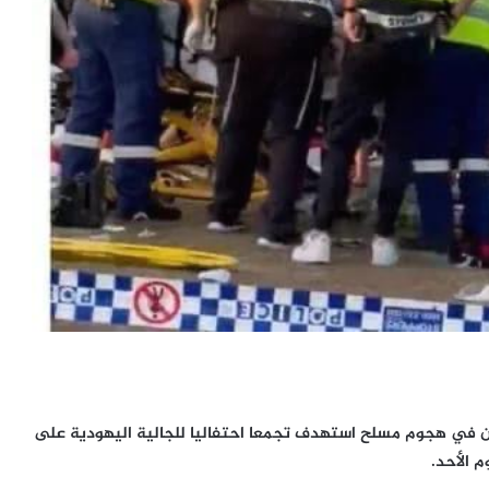
أستراليا – قتل 16 شخصا وأصيب أكثر من 60 آخرين في هجوم مسلح استهدف تجمعا احتفاليا للجالية اليهودية على
 الأحد.