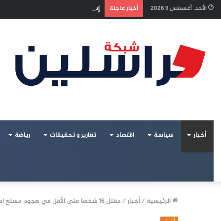
إسرائيل تراقب «اتفاق مكة» بقلق.. ت
الأحد, أغسطس 9 2026
أخبار عاجلة
أخبار
سياسة
اقتصاد
تقارير و تحقيقات
رياضة
الرئيسية
/
أخبار
/
مقتل 16 شخصا على الأقل في هجوم مسلح استهدف احتفالا بعيد الأنوار اليهودي في سيدني