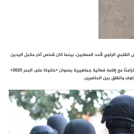
القلبي الرئوي لأحد المصابين، بينما كان شخص آخر مكبل اليدين
ويأتي الحادث في وقت كان الشاطئ يشهد ازدحامًا كبيرًا، تزامنًا مع إقامة فعالية جماهيرية بعنوان «حانوكا على البحر 2025»
اوف والقلق بين الحاضرين.