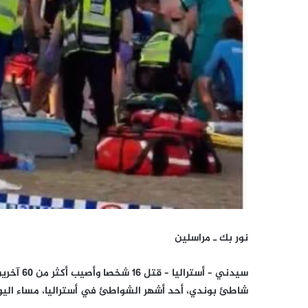
نور بك ـ مراسلين
سيدني – 
شاطئ بوندي، أحد أشهر الشواطئ في أستراليا، مساء اليوم