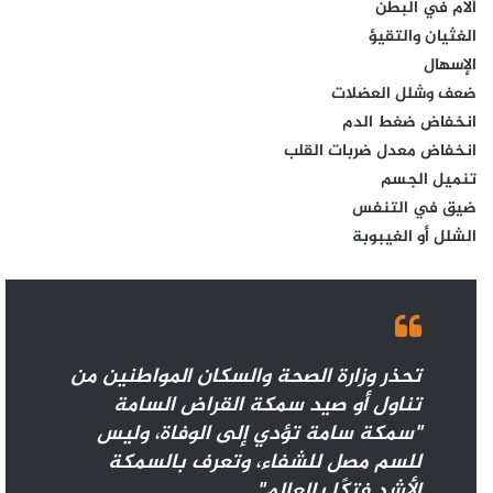
آلام في البطن
الغثيان والتقيؤ
الإسهال
ضعف وشلل العضلات
انخفاض ضغط الدم
انخفاض معدل ضربات القلب
تنميل الجسم
ضيق في التنفس
الشلل أو الغيبوبة
تحذر وزارة الصحة والسكان المواطنين من
تناول أو صيد سمكة القراض السامة
"سمكة سامة تؤدي إلى الوفاة، وليس
للسم مصل للشفاء، وتعرف بالسمكة
الأشد فتكًا بالعالم".