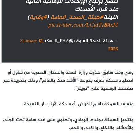
ننصح بإتباع الإرشادات الوقائية التالية
عند شراء الأسماك
النيئة
#هيئة_الصحة_العامة
(
#وقاية
)
pic.twitter.com/LCjaTy8AxM
— هيئة الصحة العامة (@Saudi_PHA)
February 12,
2023
وفي وقت سابق، حذّرت وزارة الصحة والسكان المصرية من تناول أو
اصطياد سمكة تُعرف بكونها “الأشد فتكًا بالعالم”، وذلك بتغريدة عبر
صفحتها الرسمية على “تويتر”.
وتُعرف السمكة باسم القراض، أو سمكة الأرنب، أو النفيخة.
وتتميز السمكة بجلدها الرمادي، وتحتوي على غدد سامة تحت الجلد،
والأحشاء، والنخاع، والكبد، واللحم.