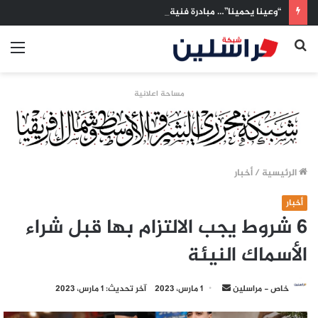
“وعينا يحمينا”… مبادرة فنية وإعلامية في الدامر لمواجهة اجتياح المخدرات لشباب السودان
بحث
الق
عن
مساحة اعلانية
الرئيسية
/
أخبار
أخبار
6 شروط يجب الالتزام بها قبل شراء
الأسماك النيئة
أرسل
خاص - مراسلين
1 مارس، 2023
آخر تحديث: 1 مارس، 2023
بريدا