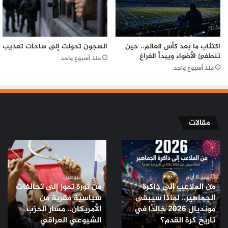
اكتئاب ما بعد كأس العالم.. حين
السجون تحولت إلى ساحات تعذيب
تنطفئ الأضواء ويبدأ الفراغ
منذ أسبوع واحد
منذ أسبوع واحد
مقالات
من
من
الملاعب
ثورة
إلى
تموز
ذاكرة
إلى
منذ 6 أيام
منذ أسبوعين
من الملاعب إلى ذاكرة
من ثورة تموز إلى تحالفات
الجماهير..
تحالفات
الجماهير.. لماذا سيبقى
سياسية مقربة من
لماذا
سياسية
مونديال 2026 خالدًا في
الأمريكان.. مسار الحزب
سيبقى
مقربة
مونديال
تاريخ كرة القدم؟
من
الشيوعي العراقي