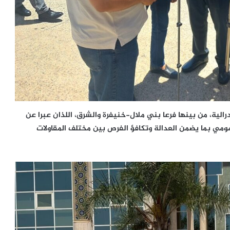
الية، من بينها فرعا بني ملال-خنيفرة والشرق، اللذان عبرا عن
مومي بما يضمن العدالة وتكافؤ الفرص بين مختلف المقاولات