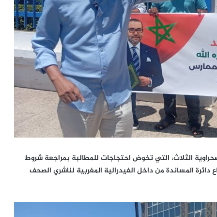
صحراوية الثلاث، التي تخوض احتجاجات للمطالبة بمراجعة شروط
دائرة المساندة من داخل الفيدرالية المغربية لناشري الصحف