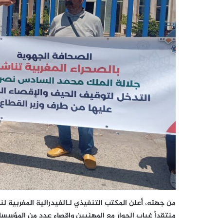
من جهته، أعلن المكتب التنفيذي لـالفيدرالية المغربية ل
منتقداً غياب الحوار مع المهنيين وإقصاء عدد من المؤسس