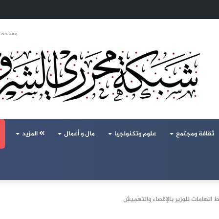
تحالف تركيا والسعودية وباكستان يفتح أسئلة جديدة حول ميزان القوى الإقليمي
مساحة ا
ثقافة ومجتمع
علوم وتكنولجيا
مال و أعمال
المزيد
اتهامات للوزير بالإقصاء والتهميش