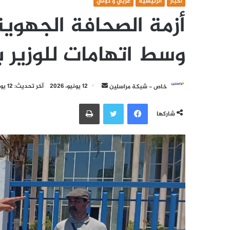
أخبار
الرئيسية
عربي و دولي
أزمة الصحافة الجهوي
وسط اتهامات للوزير ب
أرسل
خاص - شبكة مراسلين
12 يونيو، 2026
آخر تحديث: 12 يونيو، 2026
بريدا
فيسبوك
تويتر
طباعة
إلكترونيا
شاركها