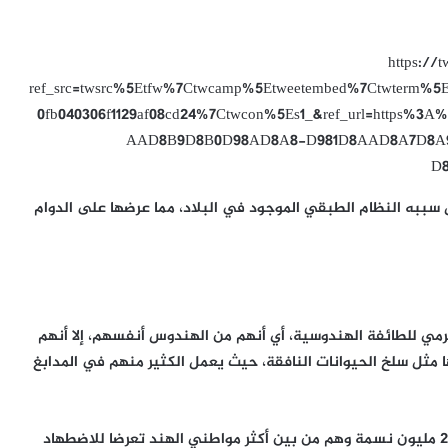
https://
ref_src=twsrc%5Etfw%7Ctwcamp%5Etweetembed%7Ctwterm%5E
0fb040306f1129af08cd24%7Ctwcon%5Es1_&ref_url=https%
AAD8B9D8B0D98AD8A8-D981D8AAD8A7D8A
D
 سببه النظام الطبقي الموجود في البلاد، مما عرضها على الدوام
مي للطائفة الهندوسية، أي أنهم من الهندوس أنفسهم، إلا أنهم
ا مثل سلخ الحيوانات النافقة، حيث يعمل الكثير منهم في المدابغ