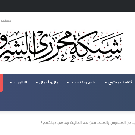
 تحالف تركيا والسعودية وباكستان يفتح أسئلة جديدة حول ميزان القوى الإقليمي
مساحة ا
ثقافة ومجتمع
علوم وتكنولجيا
مال و أعمال
المزيد
 من الهندوس بالهند.. فمن هم الداليت وماهي ديانتهم؟