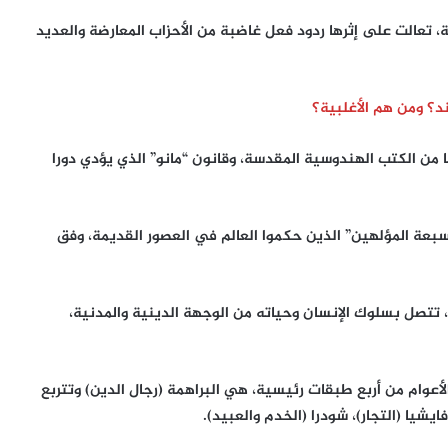
ة اغتصاب مشابهة، تعالت على إثرها ردود فعل غاضبة من الأحزاب المعارضة والعديد
؟ ومن هم الأغلبية؟
 من الكتب الهندوسية المقدسة، وقانون “مانو” الذي يؤدي دورا
سبعة المؤلهين” الذين حكموا العالم في العصور القديمة، وفق
 صيغت بأسلوب شعري، تتصل بسلوك الإنسان وحياته من الوجهة الدينية والمدنية،
أعوام من أربع طبقات رئيسية، هي البراهمة (رجال الدين) وتتربع
يشيا (التجار)، شودرا (الخدم والعبيد).