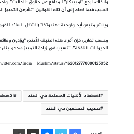
وآنذاك، أرجع “أمبيدكار” المدافع عن حقوق “الداليت”، وأح
السبب فيما فعله إلى أن تلك القوانين “تشرعن التمييز الط
وينشر متبعو أيديولوجية “هندوتفا” (الشكل السائد للقوم
وحسب تقارير، فإن أفراد هذه الطبقة الأدنى “يؤدون وظائ
الحيوانات النافقة”، تتسبب في زيادة التمييز ضدهم بنا
/twitter.com/India__Muslim/status/1620127770000125952
اضطهاد الأقليات المسلمة في الهند
الاضطه
تعذيب المسلمين في الهند
فيسبوك
تويتر
ماسنجر
مشاركة عبر البريد
طباعة