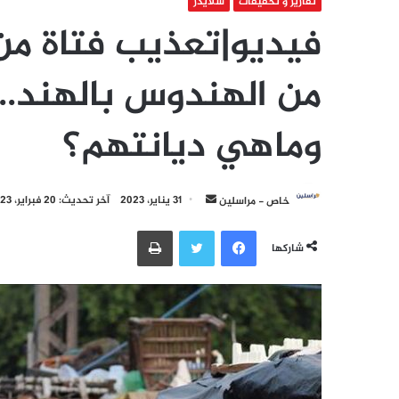
تقارير و تحقيقات
سلايدر
فيديو|تعذيب فتاة من
من الهندوس بالهند..
وماهي ديانتهم؟
أرسل
خاص - مراسلين
31 يناير، 2023
آخر تحديث: 20 فبراير، 2023
بريدا
فيسبوك
تويتر
طباعة
إلكترونيا
شاركها