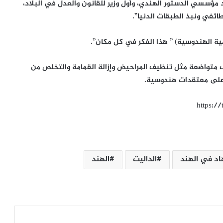
د مؤسسي الدستور الهندي، وأول وزير للقانون والعدل في البلاد،
ائفي ونبذ الطبقات الدنيا”.
ية الهندوسية) ” هذا الفكر في كل مكان”.
ف متواضعة مثل تنظيف المراحيض وإزالة القمامة والتخلص من
ء على معتقدات هندوسية.
https:/
هل مرت الجازية من هنا؟التي قالت يوما ”
الفارس لا يهزم الرجال ،، بل يهزم نفسه”
اد في الهند
الداليت
الهند
السودان أمام مقترح أمريكي لهدنة 90
يوماً.. خلافات جوهرية حول الانسحاب
والانتقال السياسي