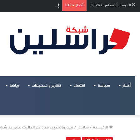
إسرائيل تراقب «اتفاق مكة» بقلق..
الجمعة, أغسطس 7 2026
أخبار عاجلة
أخبار
سياسة
اقتصاد
تقارير و تحقيقات
رياضة
الرئيسية
/
سلايدر
/
فيديو|تعذيب فتاة من الداليت على يد شباب