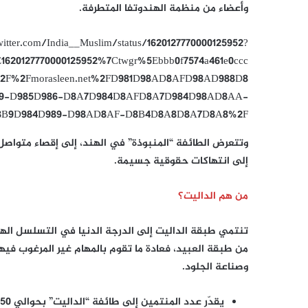
وأعضاء من منظمة الهندوتفا المتطرفة.
twitter.com/India__Muslim/status/1620127770000125952?
1620127770000125952%7Ctwgr%5Ebbb0f7574a461e0ccc
3A%2F%2Fmorasleen.net%2FD981D98AD8AFD98AD988D8
9-D985D986-D8A7D984D8AFD8A7D984D98AD8AA-
8B9D984D989-D98AD8AF-D8B4D8A8D8A7D8A8%2F
وتتعرض الطائفة “المنبوذة” في الهند، إلى إقصاء متواصل
إلى انتهاكات حقوقية جسيمة.
من هم الداليت؟
تنتمي طبقة الداليت إلى الدرجة الدنيا في التسلسل الهر
من طبقة العبيد، فعادة ما تقوم بالمهام غير المرغوب فيه
وصناعة الجلود.
يقدّر عدد المنتمين إلى طائفة “الداليت” بحوالي 250 مليون نسمة وهم من بين أكثر مواطني الهند تعرضا للاضطهاد