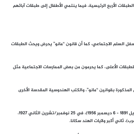
الطبقات الأربع الرئيسية، فيما ينتمي الأطفال إلى طبقات آبائهم
سفل السلم الاجتماعي، كما أن قانون “مانو” يحرض ويحث الطبقات
لطبقات الأعلى، كما يحرمون من بعض الممارسات الاجتماعية مثل
 المذكورة بقوانين “مانو”، والكتب الهندوسية المقدسة الأخرى
وبسبب هذا التمييز، أقدم “بيمراو رامجي أمبيدكار” ( 14 أبريل 1891 – 6 ديسمبر 1956)، في 25 نوفمبر/تشرين الثاني 1927،
)، ثاني أكبر ولايات الهند سكانا.