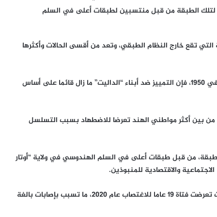
ت لتلك الطبقة من قبل منتسبين لطبقات أعلى في السلم
 التي تقع خارج النظام الطبقي، وتعد من أقسى الحالات وأكثرها
وعلى الرغم من أن دستور البلاد ألغى “المنبوذين” رسميا في 1950، فإن التمييز ضد أبناء “الداليت” ما زال قائما على أساس
 بحوالي 250 مليون نسمة، وهم من بين أكثر مواطني الهند تعرضا للاضطهاد بسبب التسلسل
لطبقة، من قبل طبقات أعلى في السلم الهندوسي في ولاية “أوتار
لاجتماعية والاقتصادية للمنبوذين.
و تعرضت فتيات كثيرة للاغتصاب من شباب الهندوس، حيث تعرضت فتاة 19 عاما للاغتصاب عام 2020، ما تسبب بإصابات بالغة