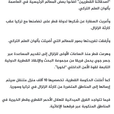
“أصدقائنا القطريين” أضاءوا بعض المعالم الرئيسية في العاصمة
بألوان العلم التركي.
وأعربت السفارة عن شكرها لدولة قطر على تضامنها مع تركيا عقب
كارثة الزلزال.
وأرفقت تغريدتها بصور للمعالم التي أضيئت بألوان العلم التركي.
وهرعت قطر منذ الساعات الأولى للزلزال إلى تقديم المساعدة عبر
جسر جوي يحمل فريقا من مجموعة البحث والإنقاذ القطرية الدولية
التابعة لقوة الأمن الداخلي “لخويا”.
كما أعلنت الحكومة القطرية، تخصصيها 10 آلاف منزل متنقل سيتم
إرسالها إلى المناطق المتضررة من كارثة الزلزال في تركيا وسوريا.
فيما تتواجد الفرق الميدانية للهلال الأحمر القطري وقطر الخيرية في
المناطق المنكوبة عبر فرقهما الإغاثية.