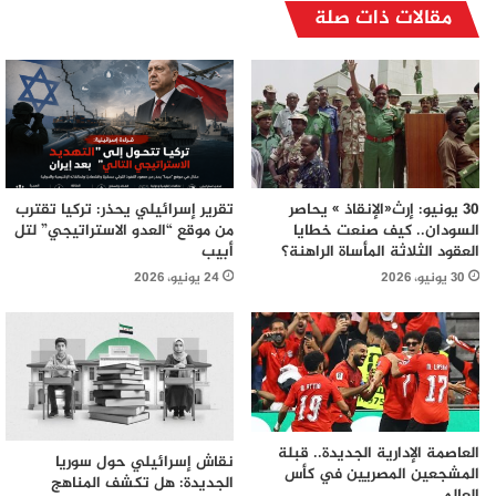
مقالات ذات صلة
30 يونيو: إرث«الإنقاذ » يحاصر
تقرير إسرائيلي يحذر: تركيا تقترب
السودان.. كيف صنعت خطايا
من موقع “العدو الاستراتيجي” لتل
العقود الثلاثة المأساة الراهنة؟
أبيب
30 يونيو، 2026
24 يونيو، 2026
العاصمة الإدارية الجديدة.. قبلة
نقاش إسرائيلي حول سوريا
المشجعين المصريين في كأس
الجديدة: هل تكشف المناهج
العالم