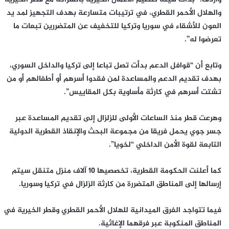
والهلال الأحمر القطري، في ترتيبات متسارعة بهدف التجهيز لمد يد
العون للأشقاء في سوريا وتركيا للتخفيف عن المتضررين تبعات ما
تعرضوا له”.
وتابع أن “قوافل الدعم بدأت تصل تباعا إلى تركيا والداخل السوري،
بهدف تقديم الدعم والمساعدة لمن فقدوا أسرهم أو أطفالهم أو من
تشتت أسرهم في كارثة مأساوية بكل المقاييس”.
وهرعت قطر منذ الساعات الأولى للزلزال إلى تقديم المساعدة عبر
جسر جوي يحمل فريقا من مجموعة البحث والإنقاذ القطرية الدولية
التابعة لقوة الأمن الداخلي “لخويا”.
كما أعلنت الحكومة القطرية، تخصصيها 10 آلاف منزل متنقل سيتم
إرسالها إلى المناطق المتضررة من كارثة الزلزال في تركيا وسوريا.
فيما تتواجد الفرق الميدانية للهلال الأحمر القطري وقطر الخيرية في
المناطق المنكوبة عبر فرقهما الإغاثية.