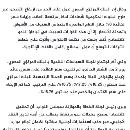
وقال إن البنك المركزي المصري عمل على الحد من ارتفاع التضخم عبر
طرح البنوك الحكومية شهادات ادخار مرتفعة العائد، وزيادة سعر
الفائدة 8% خلال العام الماضي، لامتصاص السيولة من الأسواق
وتهدئة الأسعار، إلا أن هذه القرارات تسببت في تباطؤ النمو
الاقتصادي لأنها رفعت من تكلفة الاقتراض، وأثرت على خطط
الشركات للتوسع أو عمل المصانع بكامل طاقتها الإنتاجية.
وفي آخر اجتماع للجنة السياسات النقدية بالبنك المركزي المصري،
يوم 2 من الشهر الحالي، تم تثبيت سعر الفائدة على سعري عائد
الإيداع والإقراض لليلة واحدة، وسعر العملة الرئيسية للبنك المركزي
عند مستوى 16.25%، 17.25%، 16.75%، على الترتيب، كما تم الإبقاء
على سعر الائتمان والخصم عند مستوى 16.75%.
ويرى رئيس لجنة الخطة والموازنة بمجلس النواب، أن تحقيق
الاقتصاد المصري معدلات نمو مرتفعة يتطلب حل أزمة تدبير النقد
الأجنبي، عبر جذب استثمارات أجنبية مباشرة لضمان توافر موارد
مستدامة للدولار، إلا أن هذا الحل يواجه تحديًا في انخفاض الاستثمار