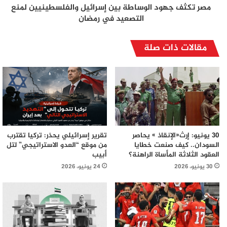
مصر تكثف جهود الوساطة بين إسرائيل والفلسطينيين لمنع
التصعيد في رمضان
مقالات ذات صلة
30 يونيو: إرث«الإنقاذ » يحاصر
تقرير إسرائيلي يحذر: تركيا تقترب
السودان.. كيف صنعت خطايا
من موقع “العدو الاستراتيجي” لتل
العقود الثلاثة المأساة الراهنة؟
أبيب
30 يونيو، 2026
24 يونيو، 2026