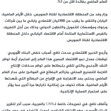
العام الماضي بفائدة أقل من 1%.
وزار وفد من المنطقة الاقتصادية لقناة السويس، خلال الأيام الماضية،
اليابان والتقى ما يقرب من 100كيان اقتصادي ياباني ما بين شركات
وبنوك ومؤسسات للتمويل والتعاون الدولي، وذلك من أجل التعريف
بالفرص الاستثمارية المتاحة أمام الاقتصاد الياباني داخل المنطقة
الاقتصادية لقناة السويس.
وأرجع الخبير الاقتصادي مدحت نافع، أسباب خفض البنك الأوروبي
توقعات معدل نمو الاقتصاد المصري هذا العام إلى استمرار أزمة توافر
النقد الأجنبي والتي تلقي بتبعاتها على توافر مدخلات الإنتاج
اللازمة للتصنيع المحلي، وتراكم البضائع في الموانئ على مدار العام
الماضي، وحتى بعد الانفراجة في الإفراج عن البضائع التي شهدتها
الأيام الماضية، هناك تخوف من إمكانية تكرارها مرة أخرى مما يؤثر
على استمرار العملية الإنتاجية.
وأضاف نافع، في تصريحات خاصة لـCNN بالعربية، سبب آخر لتقرير
البنك الأوروبي، وهو الارتفاع القياسي لمعدل التضخم في مصر، والذي