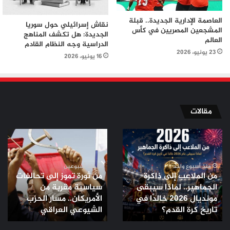
العاصمة الإدارية الجديدة.. قبلة
نقاش إسرائيلي حول سوريا
المشجعين المصريين في كأس
الجديدة: هل تكشف المناهج
العالم
الدراسية وجه النظام القادم
23 يونيو، 2026
16 يونيو، 2026
مقالات
من
من
الملاعب
ثورة
إلى
تموز
ذاكرة
إلى
منذ أسبوع واحد
منذ أسبوعين
من الملاعب إلى ذاكرة
من ثورة تموز إلى تحالفات
الجماهير..
تحالفات
الجماهير.. لماذا سيبقى
سياسية مقربة من
لماذا
سياسية
مونديال 2026 خالدًا في
الأمريكان.. مسار الحزب
سيبقى
مقربة
مونديال
تاريخ كرة القدم؟
من
الشيوعي العراقي
2026
الأمريكان..